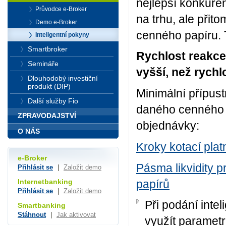
nejlepší konkure
Průvodce e-Broker
na trhu, ale při
Demo e-Broker
cenného papíru. 
Inteligentní pokyny
Smartbroker
Rychlost reakce
Semináře
vyšší, než rychl
Dlouhodobý investiční
produkt (DIP)
Minimální přípust
Další služby Fio
daného cenného p
ZPRAVODAJSTVÍ
objednávky:
O NÁS
Kroky kotací plat
e-Broker
Pásma likvidity
Přihlásit se
|
Založit demo
papírů
Internetbanking
Přihlásit se
|
Založit demo
Při podání int
Smartbanking
Stáhnout
|
Jak aktivovat
využít parametr