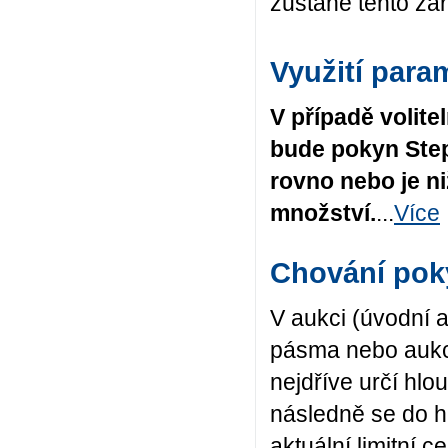
zůstane tento zař
Využití para
V případě volit
bude pokyn Step
rovno nebo je n
množství.
...
Více
Chování pok
V aukci (úvodní 
pásma nebo aukc
nejdříve určí hlo
následně se do h
aktuální limitní 