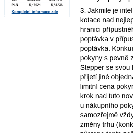
PLN
5,47924
5,81236
3. Jakmile je inte
Kompletní informace zde
kotace nad nejle
hranici přípustn
poptávka v příp
poptávka. Konkur
pokyny s pevně z
Stepper se svou li
přijetí jiné obje
limitní cena pok
krok nad tuto n
u nákupního poky
samozřejmě vždy 
změny trhu (konk