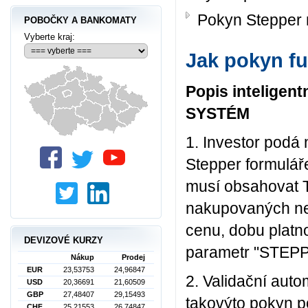
Pokyn Stepper 
POBOČKY A BANKOMATY
Vyberte kraj:
Jak pokyn f
Popis inteligen
SYSTÉM
1. Investor podá 
Stepper formulář
musí obsahovat T
nakupovaných neb
cenu, dobu platno
DEVIZOVÉ KURZY
parametr "STEPPE
Nákup
Prodej
EUR
23,53753
24,96847
2. Validační auto
USD
20,36691
21,60509
GBP
27,48407
29,15493
takovýto pokyn po
CHF
25,21553
26,74847