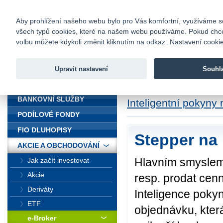
fio@fio.cz
Infomail:
Kontakty
|
Ceník
|
Kariéra
|
Na
Aby prohlížení našeho webu bylo pro Vás komfortní, využíváme sou
všech typů cookies, které na našem webu používáme. Pokud chcete 
Fio banka
volbu můžete kdykoli změnit kliknutím na odkaz „Nastavení cookies
Fio banka j
zprostředko
Upravit nastavení
Souhl
ÚVOD
Úvod
>
Akcie a obc
BANKOVNÍ SLUŽBY
Inteligentní pokyn
PODÍLOVÉ FONDY
FIO DLUHOPISY
Stepper n
AKCIE A OBCHODOVÁNÍ
Hlavním smyslem 
Jak začít investovat
Akcie
resp. prodat cenn
Deriváty
Inteligence pokyn
ETF
objednávku, kter
e-Broker