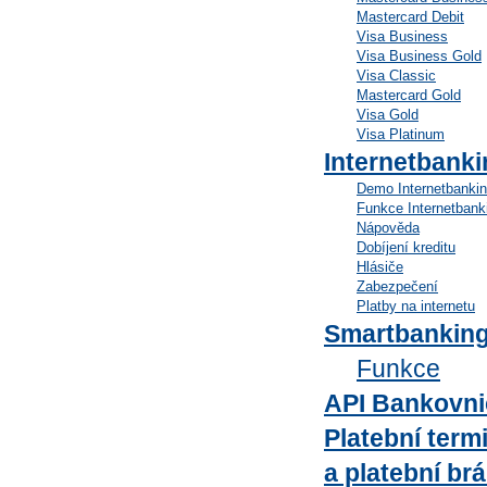
Mastercard Debit
Visa Business
Visa Business Gold
Visa Classic
Mastercard Gold
Visa Gold
Visa Platinum
Internetbanki
Demo Internetbanki
Funkce Internetbank
Nápověda
Dobíjení kreditu
Hlásiče
Zabezpečení
Platby na internetu
Smartbankin
Funkce
API Bankovni
Platební term
a platební br