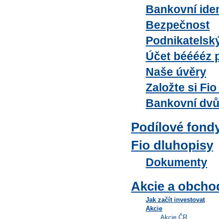
Bankovní iden
Bezpečnost
Podnikatelský
Účet bééééz 
Naše úvěry
Založte si Fi
Bankovní dvů
Podílové fond
Fio dluhopisy
Dokumenty
Akcie a obcho
Jak začít investovat
Akcie
Akcie ČR