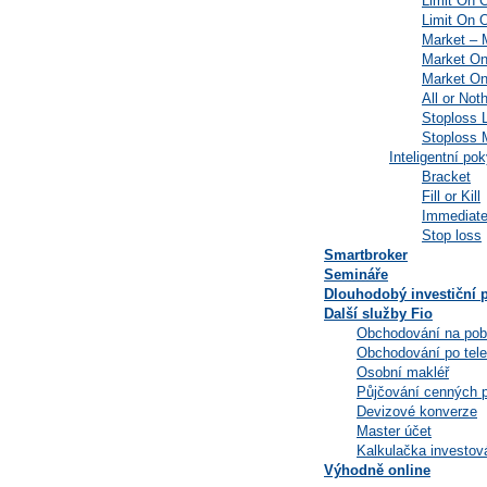
Limit On 
Limit On 
Market –
Market O
Market O
All or Not
Stoploss L
Stoploss 
Inteligentní p
Bracket
Fill or Kill
Immediate
Stop loss
Smartbroker
Semináře
Dlouhodobý investiční p
Další služby Fio
Obchodování na po
Obchodování po tele
Osobní makléř
Půjčování cenných p
Devizové konverze
Master účet
Kalkulačka investov
Výhodně online