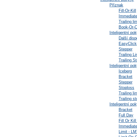
Příznak
Fill-Or-Kill
Immediate
Trailing lim
Book-Or-C
Inteligentní 
Další disp
EasyClick
Stepper
Trailing L
Trailing S
Inteligentní po
Iceberg
Bracket
Stepper
Stoploss
Trailing lim
Trailing s
Inteligentní p
Bracket
Full Day
Fill Or Ki
Immediate
Limit - LM