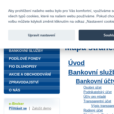
fio@fio.cz
Infomail:
Kontakty
|
Ceník
|
Kariéra
|
Na
Aby prohlížení našeho webu bylo pro Vás komfortní, využíváme sou
všech typů cookies, které na našem webu používáme. Pokud chcete 
Fio banka
volbu můžete kdykoli změnit kliknutím na odkaz „Nastavení cookies
Fio banka j
zprostředko
Upravit nastavení
Souhl
ÚVOD
Mapa stráne
BANKOVNÍ SLUŽBY
PODÍLOVÉ FONDY
Úvod
FIO DLUHOPISY
Bankovní služ
AKCIE A OBCHODOVÁNÍ
Bankovní účt
ZPRAVODAJSTVÍ
Osobní účet
O NÁS
Podnikatelský účet
Účty pro mladé
Transparentní účet
e-Broker
Výpis transpar
Přihlásit se
|
Založit demo
Rodinný účet