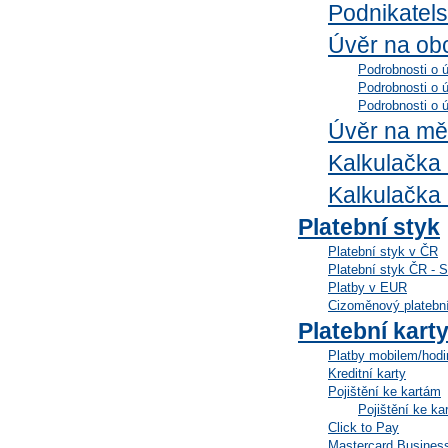
Podnikatel
Úvěr na ob
Podrobnosti o 
Podrobnosti o 
Podrobnosti o 
Úvěr na m
Kalkulačka
Kalkulačka 
Platební styk
Platební styk v ČR
Platební styk ČR - 
Platby v EUR
Cizoměnový platební
Platební kart
Platby mobilem/hod
Kreditní karty
Pojištění ke kartám
Pojištění ke ka
Click to Pay
Mastercard Busines