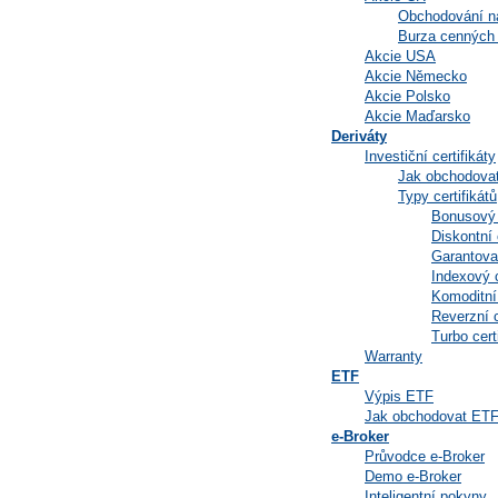
Obchodování 
Burza cenných 
Akcie USA
Akcie Německo
Akcie Polsko
Akcie Maďarsko
Deriváty
Investiční certifikáty
Jak obchodovat 
Typy certifikátů
Bonusový c
Diskontní c
Garantovan
Indexový c
Komoditní 
Reverzní c
Turbo certi
Warranty
ETF
Výpis ETF
Jak obchodovat ET
e-Broker
Průvodce e-Broker
Demo e-Broker
Inteligentní pokyny