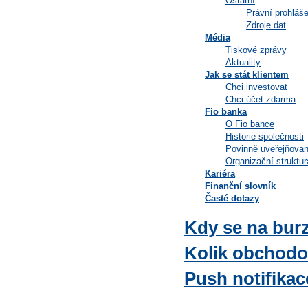
Ostatní
Právní prohláše
Zdroje dat
Média
Tiskové zprávy
Aktuality
Jak se stát klientem
Chci investovat
Chci účet zdarma
Fio banka
O Fio bance
Historie společnosti
Povinně uveřejňovan
Organizační struktur
Kariéra
Finanční slovník
Časté dotazy
Kdy se na bur
Kolik obchodov
Push notifikac