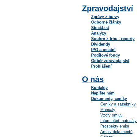
Zpravodajství
Zprávy z burzy
Odborné články
StockList
Analýzy
Souhrn z trhu - reporty
Dividendy
IPO a ostatní
Podílové fondy
Odběr zpravodajství
Prohlášení
O nás
Kontakty
Napište nám
Dokumenty, ceníky
Ceníky a sazebníky
Manuály
Vzory smluv
Informační materiály
Prospekty emisí
Archiv dokumentů