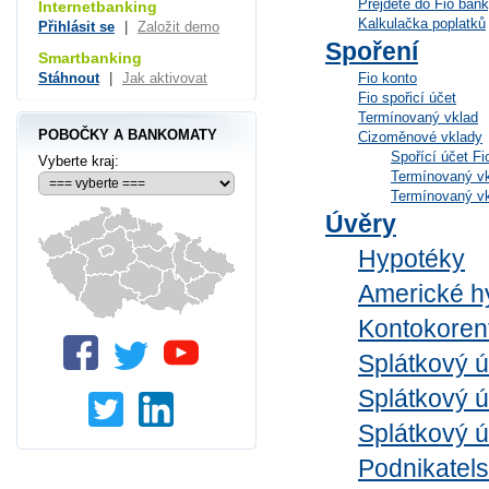
Přejděte do Fio ban
Internetbanking
Kalkulačka poplatků
Přihlásit se
|
Založit demo
Spoření
Smartbanking
Fio konto
Stáhnout
|
Jak aktivovat
Fio spořicí účet
Termínovaný vklad
POBOČKY A BANKOMATY
Cizoměnové vklady
Spořící účet F
Vyberte kraj:
Termínovaný v
Termínovaný v
Úvěry
Hypotéky
Americké h
Kontokoren
Splátkový 
Splátkový ú
Splátkový ú
Podnikatels