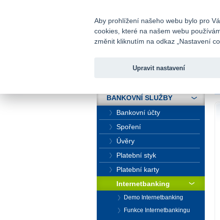
fio@fio.cz
Infomail:
Aby prohlížení našeho webu bylo pro Vás
cookies, které na našem webu používáme.
Fio banka
změnit kliknutím na odkaz „Nastavení coo
Upravit nastavení
ÚVOD
Ú
BANKOVNÍ SLUŽBY
Bankovní účty
Spoření
Úvěry
Platební styk
Platební karty
Internetbanking
Demo Internetbanking
Funkce Internetbankingu