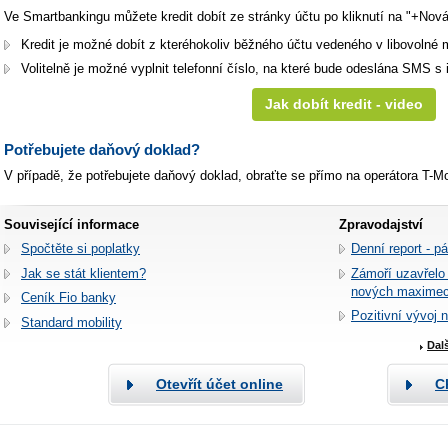
Ve Smartbankingu můžete kredit dobít ze stránky účtu po kliknutí na "+Nová
Kredit je možné dobít z kteréhokoliv běžného účtu vedeného v libovolné 
Volitelně je možné vyplnit telefonní číslo, na které bude odeslána SMS s 
Jak dobít kredit - video
Potřebujete daňový doklad?
V případě, že potřebujete daňový doklad, obraťte se přímo na operátora T-M
Související informace
Zpravodajství
Spočtěte si poplatky
Denní report - p
Jak se stát klientem?
Zámoří uzavřelo
nových maxime
Ceník Fio banky
Pozitivní vývoj 
Standard mobility
Dal
Otevřít účet online
C