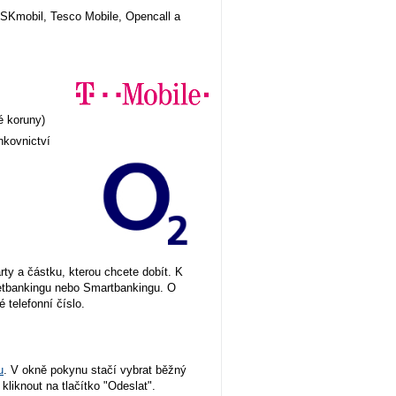
LESKmobil, Tesco Mobile, Opencall a
é koruny)
nkovnictví
rty a částku, kterou chcete dobít. K
rnetbankingu nebo Smartbankingu. O
telefonní číslo.
u
. V okně pokynu stačí vybrat běžný
 kliknout na tlačítko "Odeslat".