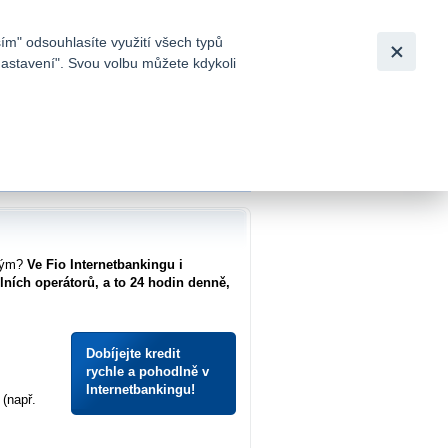
Bezpečnost
Česky
|
English
ím" odsouhlasíte využití všech typů
nastavení". Svou volbu můžete kdykoli
tků a
ámým?
Ve Fio Internetbankingu i
ních operátorů, a to 24 hodin denně,
Dobíjejte kredit
rychle a pohodlně v
Internetbankingu!
 (např.