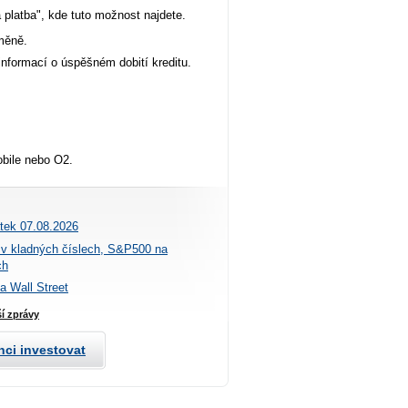
 platba", kde tuto možnost najdete.
měně.
informací o úspěšném dobití kreditu.
obile nebo O2.
átek 07.08.2026
 v kladných číslech, S&P500 na
ch
na Wall Street
ší zprávy
hci investovat