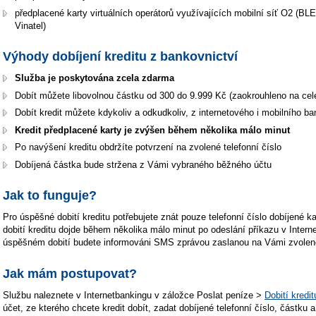
předplacené karty virtuálních operátorů využívajících mobilní síť O2 (B
Vinatel)
Výhody dobíjení kreditu z bankovnictví
Služba je poskytována zcela zdarma
Dobít můžete libovolnou částku od 300 do 9.999 Kč (zaokrouhleno na cel
Dobít kredit můžete kdykoliv a odkudkoliv, z internetového i mobilního ba
Kredit předplacené karty je zvýšen během několika málo minut
Po navýšení kreditu obdržíte potvrzení na zvolené telefonní číslo
Dobíjená částka bude stržena z Vámi vybraného běžného účtu
Jak to funguje?
Pro úspěšné dobití kreditu potřebujete znát pouze telefonní číslo dobíjené ka
dobití kreditu dojde během několika málo minut po odeslání příkazu v Inte
úspěšném dobití budete informováni SMS zprávou zaslanou na Vámi zvolené 
Jak mám postupovat?
Službu naleznete v Internetbankingu v záložce Poslat peníze >
Dobití kredit
účet, ze kterého chcete kredit dobít, zadat dobíjené telefonní číslo, částku a