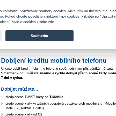
Kontakty
|
Ceník
|
Kariéra
|
Napište nám
|
Časté dotazy
|
Vztahy s investory
|
 komfortní, využíváme soubory cookies. Kliknutím na tlačítko "Souhlas
 Pokud chcete povolit jen některé typy cookies, klikněte na "Upravit 
kies“. Více o cookies zjistíte
zde
.
Fio banka je moderní česká banka. Poskytuje účty bez popla
zprostředkovává investice do cenných papírů.
Souhlasím
vod
>
Bankovní služby
>
Internetbanking
>
Dobíjení kreditu
Dobíjení kreditu mobilního telefonu
Chcete dobít kredit mobilního telefonu sobě, rodinným příslušníkům či zn
Smartbankingu můžete snadno a rychle dobíjet předplacené karty mobil
7 dní v týdnu.
Dobíjet můžete...
předplacené TWIST karty od
T-Mobile
předplacené karty virtuálních operátorů využívajících mobilní síť T-Mobile
Mobil.CZ, Kaktus a další)
předplacené karty od
O2