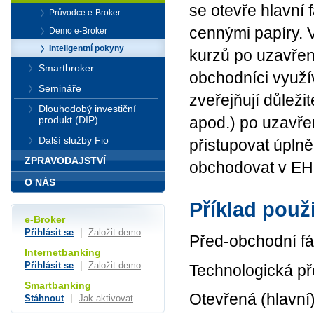
se otevře hlavní
Průvodce e-Broker
cennými papíry. 
Demo e-Broker
Inteligentní pokyny
kurzů po uzavření
Smartbroker
obchodníci využív
Semináře
zveřejňují důlež
Dlouhodobý investiční
apod.) po uzavře
produkt (DIP)
Další služby Fio
přistupovat úplně
ZPRAVODAJSTVÍ
obchodovat v EH 
O NÁS
Příklad použi
e-Broker
Přihlásit se
|
Založit demo
Před-obchodní fá
Internetbanking
Přihlásit se
|
Založit demo
Technologická př
Smartbanking
Otevřená (hlavní
Stáhnout
|
Jak aktivovat