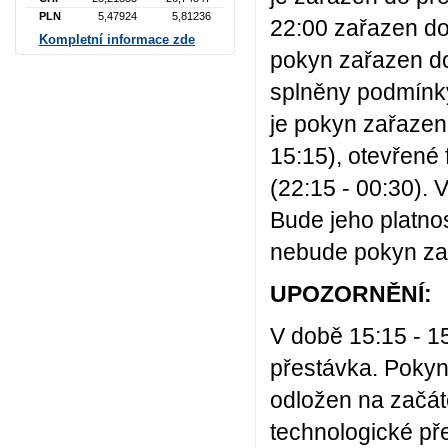
PLN
5,47924
5,81236
22:00 zařazen do
Kompletní informace zde
pokyn zařazen do
splněny podmínky
je pokyn zařazen 
15:15), otevřené 
(22:15 - 00:30). 
Bude jeho platno
nebude pokyn za
UPOZORNĚNÍ:
V době 15:15 - 1
přestávka. Pokyn
odložen na začáte
technologické př