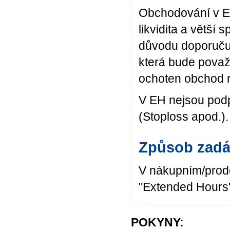
Obchodování v EH 
likvidita a větší
důvodu doporuču
která bude považo
ochoten obchod r
V EH nejsou podp
(Stoploss apod.).
Způsob zadá
V nákupním/prode
"Extended Hours"
POKYNY: