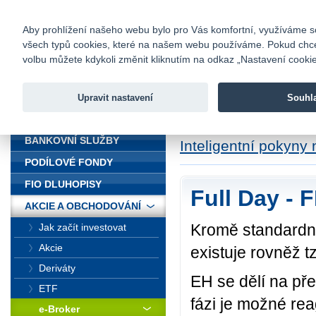
fio@fio.cz
Infomail:
Kontakty
|
Ceník
|
Kariéra
|
Na
Aby prohlížení našeho webu bylo pro Vás komfortní, využíváme sou
všech typů cookies, které na našem webu používáme. Pokud chcete 
Fio banka
volbu můžete kdykoli změnit kliknutím na odkaz „Nastavení cookies
Fio banka j
zprostředko
Upravit nastavení
Souhl
ÚVOD
Úvod
>
Akcie a obc
BANKOVNÍ SLUŽBY
Inteligentní pokyny
PODÍLOVÉ FONDY
FIO DLUHOPISY
Full Day - 
AKCIE A OBCHODOVÁNÍ
Kromě standardn
Jak začít investovat
Akcie
existuje rovněž t
Deriváty
EH se dělí na př
ETF
fázi je možné re
e-Broker