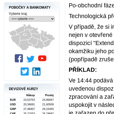
Po-obchodní fáze
POBOČKY A BANKOMATY
Vyberte kraj:
Technologická př
V případě, že si 
nejen v otevřené 
dispozicí "Exten
okamžiku jeho po
(popřípadě zruše
PŘÍKLAD:
Ve 14:44 podává 
uvedenou dispozi
DEVIZOVÉ KURZY
zpracování a zař
Nákup
Prodej
EUR
23,53753
24,96847
uspokojit v násle
USD
20,36691
21,60509
GBP
27,48407
29,15493
je zařazen do př
CHF
25,21553
26,74847