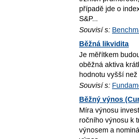
případě jde o inde
S&P...
Souvisí s:
Benchm
Běžná likvidita
Je měřítkem budouc
oběžná aktiva krát
hodnotu vyšší než 
Souvisí s:
Fundame
Běžný výnos (Cur
Míra výnosu invest
ročního výnosu k t
výnosem a nominál