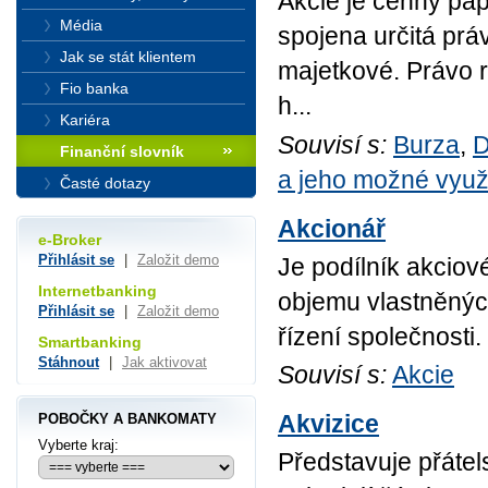
Akcie je cenný pap
Média
spojena určitá prá
Jak se stát klientem
majetkové. Právo 
Fio banka
h...
Kariéra
Souvisí s:
Burza
,
D
Finanční slovník
a jeho možné využi
Časté dotazy
Akcionář
e-Broker
Přihlásit se
|
Založit demo
Je podílník akciové
Internetbanking
objemu vlastněných
Přihlásit se
|
Založit demo
řízení společnosti.
Smartbanking
Stáhnout
|
Jak aktivovat
Souvisí s:
Akcie
Akvizice
POBOČKY A BANKOMATY
Vyberte kraj:
Představuje přátels