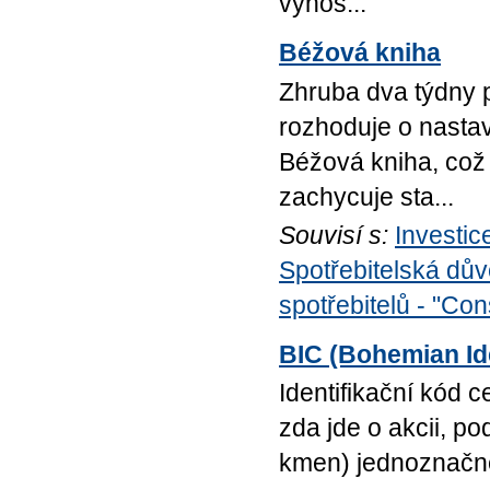
výnos...
Béžová kniha
Zhruba dva týdny
rozhoduje o nastav
Béžová kniha, což
zachycuje sta...
Souvisí s:
Investic
Spotřebitelská dův
spotřebitelů - "Co
BIC (Bohemian Ide
Identifikační kód 
zda jde o akcii, pod
kmen) jednoznačně 