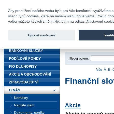
fio@fio.cz
Infomail:
Kontakty
|
Ceník
|
Kariéra
|
Na
Aby prohlížení našeho webu bylo pro Vás komfortní, využíváme sou
všech typů cookies, které na našem webu používáme. Pokud chcete 
Fio banka
volbu můžete kdykoli změnit kliknutím na odkaz „Nastavení cookies
Fio banka j
zprostředko
Upravit nastavení
Souhl
ÚVOD
Úvod
>
O nás
>
Fin
BANKOVNÍ SLUŽBY
Hledej pojem:
PODÍLOVÉ FONDY
FIO DLUHOPISY
Vše
A
B
AKCIE A OBCHODOVÁNÍ
Finanční slo
ZPRAVODAJSTVÍ
O NÁS
Kontakty
Akcie
Napište nám
Dokumenty, ceníky