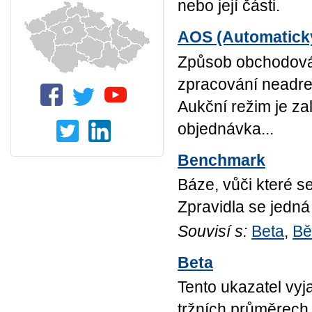
nebo její části.
AOS (Automatick
Způsob obchodová
zpracování neadres
Aukční režim je za
objednávka...
Benchmark
Báze, vůči které se
Zpravidla se jedná
Souvisí s:
Beta
,
Bě
Beta
Tento ukazatel vyj
tržních průměrech,