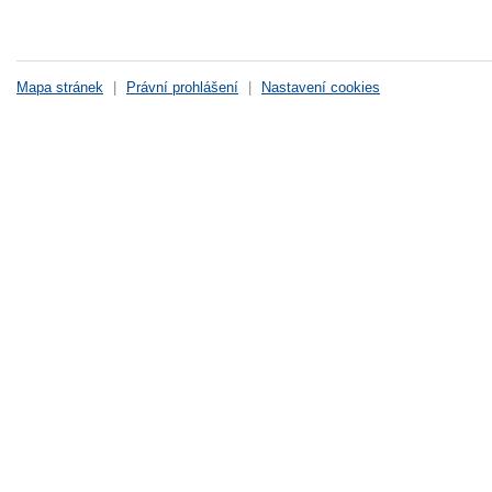
Mapa stránek
|
Právní prohlášení
|
Nastavení cookies