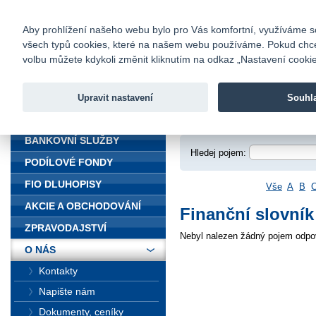
fio@fio.cz
Infomail:
Kontakty
|
Ceník
|
Kariéra
|
Na
Aby prohlížení našeho webu bylo pro Vás komfortní, využíváme sou
všech typů cookies, které na našem webu používáme. Pokud chcete 
Fio banka
volbu můžete kdykoli změnit kliknutím na odkaz „Nastavení cookies
Fio banka j
zprostředko
Upravit nastavení
Souhl
ÚVOD
Úvod
>
O nás
>
Finanční slovník
BANKOVNÍ SLUŽBY
Hledej pojem:
PODÍLOVÉ FONDY
FIO DLUHOPISY
Vše
A
B
AKCIE A OBCHODOVÁNÍ
Finanční slovník
ZPRAVODAJSTVÍ
Nebyl nalezen žádný pojem odpov
O NÁS
Kontakty
Napište nám
Dokumenty, ceníky