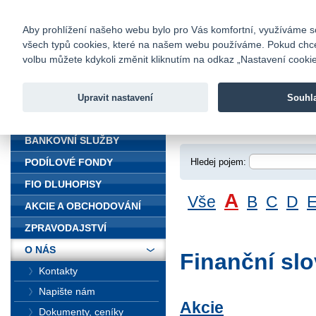
fio@fio.cz
Infomail:
Kontakty
|
Ceník
|
Kariéra
|
Na
Aby prohlížení našeho webu bylo pro Vás komfortní, využíváme sou
všech typů cookies, které na našem webu používáme. Pokud chcete 
Fio banka
volbu můžete kdykoli změnit kliknutím na odkaz „Nastavení cookies
Fio banka j
zprostředko
Upravit nastavení
Souhl
ÚVOD
Úvod
>
O nás
>
Fin
BANKOVNÍ SLUŽBY
Hledej pojem:
PODÍLOVÉ FONDY
FIO DLUHOPISY
A
Vše
B
C
D
AKCIE A OBCHODOVÁNÍ
ZPRAVODAJSTVÍ
O NÁS
Finanční slo
Kontakty
Napište nám
Akcie
Dokumenty, ceníky