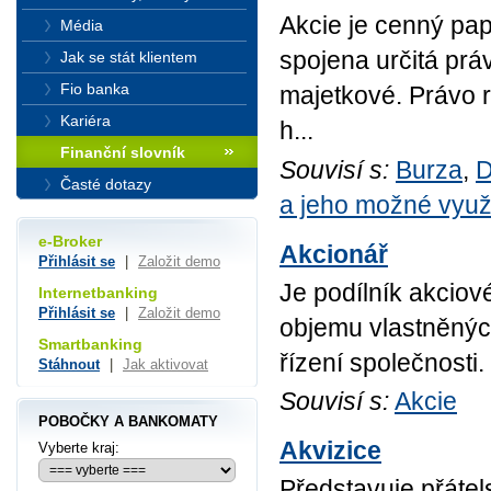
Akcie je cenný pap
Média
spojena určitá prá
Jak se stát klientem
Fio banka
majetkové. Právo 
Kariéra
h...
Finanční slovník
Souvisí s:
Burza
,
D
Časté dotazy
a jeho možné využi
e-Broker
Akcionář
Přihlásit se
|
Založit demo
Je podílník akciové
Internetbanking
Přihlásit se
|
Založit demo
objemu vlastněných
Smartbanking
řízení společnosti.
Stáhnout
|
Jak aktivovat
Souvisí s:
Akcie
POBOČKY A BANKOMATY
Akvizice
Vyberte kraj:
Představuje přátels