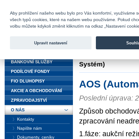
fio@fio.cz
Infomail:
Kontakty
|
Ceník
|
Kariéra
|
Na
Aby prohlížení našeho webu bylo pro Vás komfortní, využíváme sou
všech typů cookies, které na našem webu používáme. Pokud chcete 
Fio banka
volbu můžete kdykoli změnit kliknutím na odkaz „Nastavení cookies
Fio banka j
zprostředko
Upravit nastavení
Souhl
ÚVOD
Úvod
>
O nás
>
Fin
BANKOVNÍ SLUŽBY
Systém)
PODÍLOVÉ FONDY
AOS (Automa
FIO DLUHOPISY
AKCIE A OBCHODOVÁNÍ
Poslední úprava: 
ZPRAVODAJSTVÍ
Způsob obchodová
O NÁS
Kontakty
zpracování neadr
Napište nám
1.fáze: aukční reži
Dokumenty, ceníky