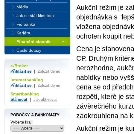
Aukční režim je za
Média
Jak se stát klientem
objednávka s ”lepš
Fio banka
vložena objednávk
Kariéra
ochoten koupit neb
Finanční slovník
Cena je stanovena
Časté dotazy
CP. Druhým kritéri
e-Broker
nerozhodne, aukční
Přihlásit se
|
Založit demo
nabídky nebo vyšš
Internetbanking
cena se od předch
Přihlásit se
|
Založit demo
Smartbanking
rozpětí, které je s
Stáhnout
|
Jak aktivovat
závěrečného kurzu
zaokrouhlena na k
POBOČKY A BANKOMATY
Vyberte kraj:
Aukční režim je ku