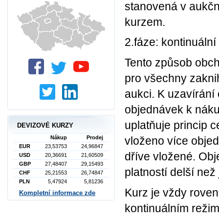
stanovená v aukčn
kurzem.
2.fáze: kontinuál
Tento způsob obch
pro všechny zakni
aukci. K uzavírán
objednávek k náku
uplatňuje princip c
DEVIZOVÉ KURZY
vloženo více obje
Nákup
Prodej
EUR
23,53753
24,96847
dříve vložené. Ob
USD
20,36691
21,60509
GBP
27,48407
29,15493
platností delší než
CHF
25,21553
26,74847
PLN
5,47924
5,81236
Kurz je vždy rove
Kompletní informace zde
kontinuálním reži