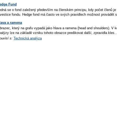
edge Fund
edná se o fond zaležený především na členském principu, kdy počet členů je č
nvestice fondu. Hedge fond má často ve svých pravidlech možnost provádět sl
lava a ramena
brazec, který na grafu vypadá jako hlava a ramena (head and shoulders). V ko
nalýzy lze na základě vzniku tohoto obrazce predikovat další, zpravidla kles..
ouvisí s:
Technická analýza