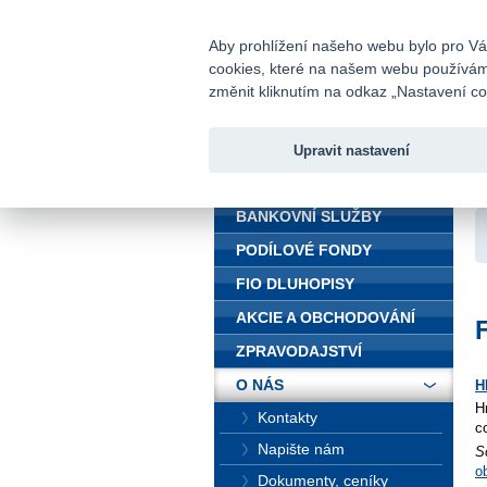
fio@fio.cz
Infomail:
Aby prohlížení našeho webu bylo pro Vás
cookies, které na našem webu používáme.
Fio banka
změnit kliknutím na odkaz „Nastavení coo
Upravit nastavení
ÚVOD
Ú
BANKOVNÍ SLUŽBY
PODÍLOVÉ FONDY
FIO DLUHOPISY
AKCIE A OBCHODOVÁNÍ
ZPRAVODAJSTVÍ
O NÁS
H
H
Kontakty
c
Napište nám
S
o
Dokumenty, ceníky