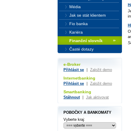
H
Média
J
Jak se stát klientem
i
Fio banka
H
O
Kariéra
a
Finanční slovník
S
Časté dotazy
e-Broker
Přihlásit se
|
Založit demo
Internetbanking
Přihlásit se
|
Založit demo
Smartbanking
Stáhnout
|
Jak aktivovat
POBOČKY A BANKOMATY
Vyberte kraj: