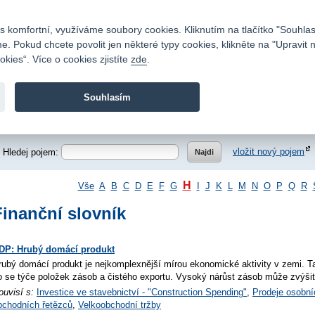
Kontakty
|
Ceník
|
Kariéra
|
Napište nám
|
Časté dotazy
|
Vztahy s investory
|
 komfortní, využíváme soubory cookies. Kliknutím na tlačítko "Souhlas
 Pokud chcete povolit jen některé typy cookies, klikněte na "Upravit 
kies“. Více o cookies zjistíte
zde
.
Fio banka je moderní česká banka. Poskytuje účty bez popla
zprostředkovává investice do cenných papírů.
Souhlasím
vod
>
O nás
>
Finanční slovník
Hledej pojem:
vložit nový pojem
H
Vše
A
B
C
D
E
F
G
I
J
K
L
M
N
O
P
Q
R
Finanční slovník
DP: Hrubý domácí produkt
rubý domácí produkt je nejkomplexnější mírou ekonomické aktivity v zemi. Ta
o se týče položek zásob a čistého exportu. Vysoký nárůst zásob může zvýšit
ouvisí s:
Investice ve stavebnictví - "Construction Spending"
,
Prodeje osobní
bchodních řetězců
,
Velkoobchodní tržby