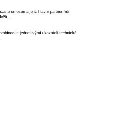
asto omezen a jejíž hlavní partner řídí
ožit...
mbinaci s jednotlivými ukazateli technické
.