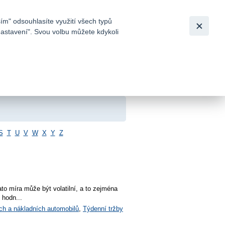
Bezpečnost
Česky
|
English
ím" odsouhlasíte využití všech typů
nastavení". Svou volbu můžete kdykoli
tků a
S
T
U
V
W
X
Y
Z
to míra může být volatilní, a to zejména
 hodn...
ch a nákladních automobilů
,
Týdenní tržby