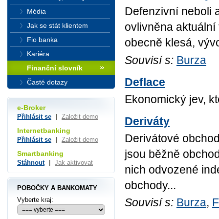
Defenzivní neboli an
Média
ovlivněna aktuální
Jak se stát klientem
Fio banka
obecně klesá, vývoj
Kariéra
Souvisí s:
Burza
Finanční slovník
Deflace
Časté dotazy
Ekonomický jev, k
e-Broker
Přihlásit se
|
Založit demo
Deriváty
Internetbanking
Derivátové obchod
Přihlásit se
|
Založit demo
jsou běžně obchod
Smartbanking
Stáhnout
|
Jak aktivovat
nich odvozené inde
obchody...
POBOČKY A BANKOMATY
Vyberte kraj:
Souvisí s:
Burza
,
F