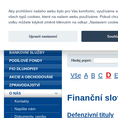
fio@fio.cz
Infomail:
Kontakty
|
Ceník
|
Kariéra
|
Na
Aby prohlížení našeho webu bylo pro Vás komfortní, využíváme sou
všech typů cookies, které na našem webu používáme. Pokud chcete 
Fio banka
volbu můžete kdykoli změnit kliknutím na odkaz „Nastavení cookies
Fio banka j
zprostředko
Upravit nastavení
Souhl
ÚVOD
Úvod
>
O nás
>
Fin
BANKOVNÍ SLUŽBY
Hledej pojem:
PODÍLOVÉ FONDY
FIO DLUHOPISY
D
Vše
A
B
C
AKCIE A OBCHODOVÁNÍ
ZPRAVODAJSTVÍ
O NÁS
Finanční slo
Kontakty
Napište nám
Defenzivní tituly
Dokumenty, ceníky