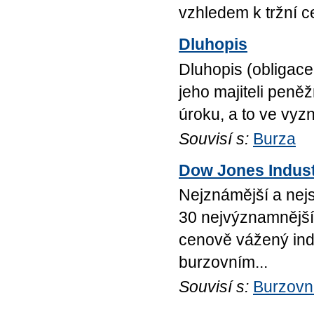
vzhledem k tržní c
Dluhopis
Dluhopis (obligace,
jeho majiteli peně
úroku, a to ve vyzn
Souvisí s:
Burza
Dow Jones Indust
Nejznámější a nejs
30 nejvýznamnější
cenově vážený inde
burzovním...
Souvisí s:
Burzovn