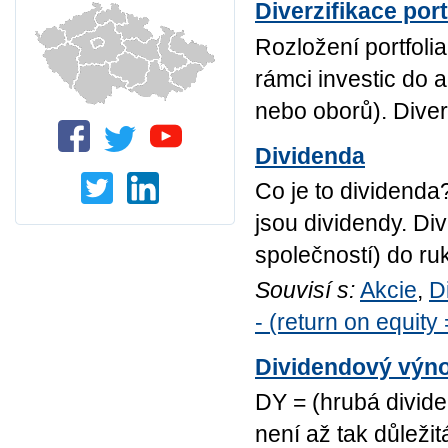
Diverzifikace port
Rozložení portfoli
rámci investic do a
nebo oborů). Diverzi
Dividenda
Co je to dividenda
jsou dividendy. Di
společností) do ruk
Souvisí s:
Akcie
,
D
- (return on equity
Dividendový výnos
DY = (hrubá divide
není až tak důležit