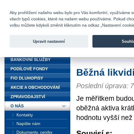
fio@fio.cz
Infomail:
Kontakty
|
Ceník
|
Kariéra
|
Na
Aby prohlížení našeho webu bylo pro Vás komfortní, využíváme sou
všech typů cookies, které na našem webu používáme. Pokud chcete 
Fio banka
volbu můžete kdykoli změnit kliknutím na odkaz „Nastavení cookies
Fio banka j
zprostředko
Upravit nastavení
Souhl
ÚVOD
Úvod
>
O nás
>
Fin
BANKOVNÍ SLUŽBY
PODÍLOVÉ FONDY
Běžná likvid
FIO DLUHOPISY
Poslední úprava: 
AKCIE A OBCHODOVÁNÍ
ZPRAVODAJSTVÍ
Je měřítkem budouc
O NÁS
oběžná aktiva krát
Kontakty
hodnotu vyšší než 
Napište nám
Souvisí s:
Dokumenty, ceníky