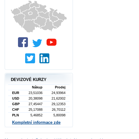
DEVIZOVÉ KURZY
Nákup
Prodej
EUR
23,51036
24,93964
USD
20,38098
21,62002
GBP
27,45447
29,12353
CHF
25,17088
26,70112
PLN
5,46852
5,80098
Kompletní informace zde