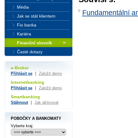
Média
Fundamentální a
Jak se stát klientem
Fio banka
Kariéra
Finanční slovník
Časté dotazy
e-Broker
Přihlásit se
|
Založit demo
Internetbanking
Přihlásit se
|
Založit demo
Smartbanking
Stáhnout
|
Jak aktivovat
POBOČKY A BANKOMATY
Vyberte kraj: