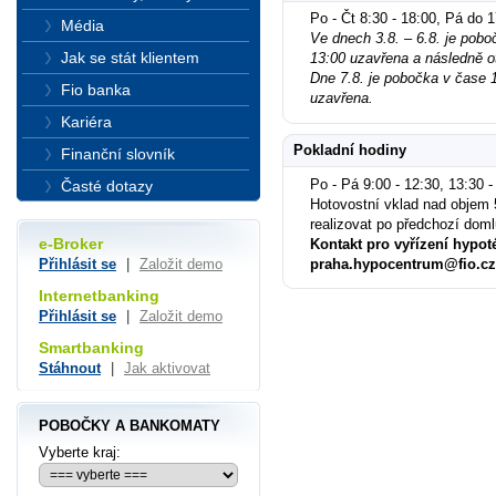
Po - Čt 8:30 - 18:00, Pá do 
Média
Ve dnech 3.8. – 6.8. je pobo
Jak se stát klientem
13:00 uzavřena a následně o
Dne 7.8. je pobočka v čase 1
Fio banka
uzavřena.
Kariéra
Pokladní hodiny
Finanční slovník
Po - Pá 9:00 - 12:30, 13:30 -
Časté dotazy
Hotovostní vklad nad objem 
realizovat po předchozí dom
e-Broker
Kontakt pro vyřízení hypot
praha.hypocentrum@fio.cz
Přihlásit se
|
Založit demo
Internetbanking
Přihlásit se
|
Založit demo
Smartbanking
Stáhnout
|
Jak aktivovat
POBOČKY A BANKOMATY
Vyberte kraj: