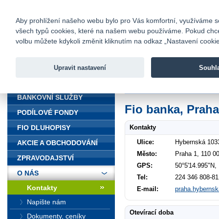
fio@fio.cz
Infomail:
Kontakty
|
Ceník
|
Kariéra
|
Na
Aby prohlížení našeho webu bylo pro Vás komfortní, využíváme sou
všech typů cookies, které na našem webu používáme. Pokud chcete 
Fio banka
volbu můžete kdykoli změnit kliknutím na odkaz „Nastavení cookies
Fio banka j
zprostředko
Upravit nastavení
Souhl
ÚVOD
Úvod
>
O nás
>
Kontakty
>
Praha 
BANKOVNÍ SLUŽBY
Fio banka, Praha
PODÍLOVÉ FONDY
Kontakty
FIO DLUHOPISY
Ulice:
Hybernská 103
AKCIE A OBCHODOVÁNÍ
Město:
Praha 1, 110 0
ZPRAVODAJSTVÍ
GPS:
50°5'14.995"N,
O NÁS
Tel:
224 346 808-81
Kontakty
E-mail:
praha.hybernsk
Napište nám
Otevírací doba
Dokumenty, ceníky