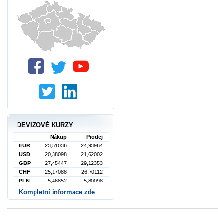
DEVIZOVÉ KURZY
Nákup
Prodej
EUR
23,51036
24,93964
USD
20,38098
21,62002
GBP
27,45447
29,12353
CHF
25,17088
26,70112
PLN
5,46852
5,80098
Kompletní informace zde