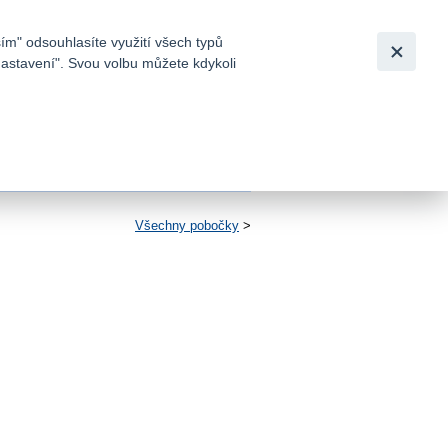
Bezpečnost
Česky
|
English
ím" odsouhlasíte využití všech typů
nastavení". Svou volbu můžete kdykoli
tků a
Všechny pobočky
>