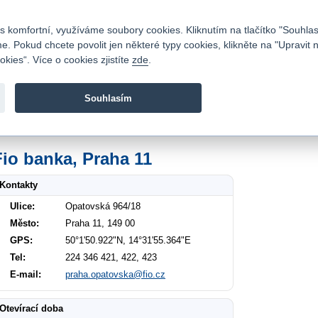
Kontakty
|
Ceník
|
Kariéra
|
Napište nám
|
Časté dotazy
|
Vztahy s investory
|
 komfortní, využíváme soubory cookies. Kliknutím na tlačítko "Souhlas
 Pokud chcete povolit jen některé typy cookies, klikněte na "Upravit 
kies“. Více o cookies zjistíte
zde
.
Fio banka je moderní česká banka. Poskytuje účty bez popla
zprostředkovává investice do cenných papírů.
Souhlasím
vod
>
O nás
>
Kontakty
>
Praha 11 Opatovská 964/18
Fio banka, Praha 11
Kontakty
Ulice:
Opatovská 964/18
Město:
Praha 11, 149 00
GPS:
50°1'50.922"N, 14°31'55.364"E
Tel:
224 346 421, 422, 423
E-mail:
praha.opatovska@fio.cz
Otevírací doba