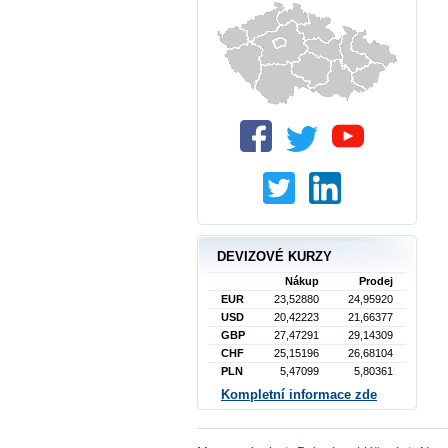
DEVIZOVÉ KURZY
Nákup
Prodej
EUR
23,52880
24,95920
USD
20,42223
21,66377
GBP
27,47291
29,14309
CHF
25,15196
26,68104
PLN
5,47099
5,80361
Kompletní informace zde