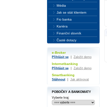
Média
Jak se stát klientem
Fio banka
Kariéra
Finanční slovník
Časté dotazy
e-Broker
Přihlásit se
|
Založit demo
Internetbanking
Přihlásit se
|
Založit demo
Smartbanking
Stáhnout
|
Jak aktivovat
POBOČKY A BANKOMATY
Vyberte kraj: