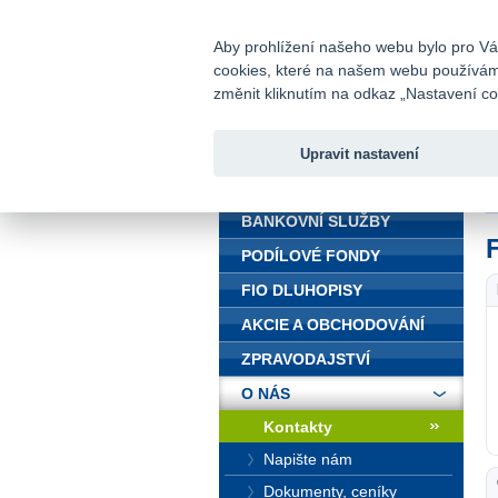
fio@fio.cz
Infomail:
Aby prohlížení našeho webu bylo pro Vás
cookies, které na našem webu používáme.
Fio banka
změnit kliknutím na odkaz „Nastavení coo
Upravit nastavení
ÚVOD
Ú
BANKOVNÍ SLUŽBY
PODÍLOVÉ FONDY
FIO DLUHOPISY
AKCIE A OBCHODOVÁNÍ
ZPRAVODAJSTVÍ
O NÁS
Kontakty
Napište nám
Dokumenty, ceníky