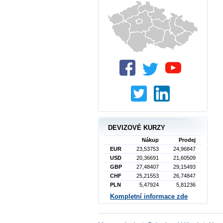
DEVIZOVÉ KURZY
Nákup
Prodej
EUR
23,53753
24,96847
USD
20,36691
21,60509
GBP
27,48407
29,15493
CHF
25,21553
26,74847
PLN
5,47924
5,81236
Kompletní informace zde