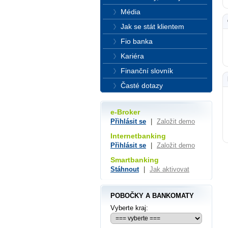
Média
Jak se stát klientem
Fio banka
Kariéra
Finanční slovník
Časté dotazy
e-Broker
Přihlásit se
|
Založit demo
Internetbanking
Přihlásit se
|
Založit demo
Smartbanking
Stáhnout
|
Jak aktivovat
POBOČKY A BANKOMATY
Vyberte kraj: