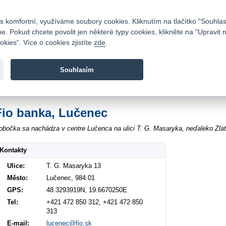
Kontakty
|
Ceník
|
Kariéra
|
Napište nám
|
Časté dotazy
|
Vztahy s investory
|
 komfortní, využíváme soubory cookies. Kliknutím na tlačítko "Souhlas
 Pokud chcete povolit jen některé typy cookies, klikněte na "Upravit 
kies“. Více o cookies zjistíte
zde
.
Fio banka je moderní česká banka. Poskytuje účty bez popla
zprostředkovává investice do cenných papírů.
Souhlasím
vod
>
O nás
>
Kontakty
>
Lučenec T. G. Masaryka 13
Fio banka, Lučenec
obočka sa nachádza v centre Lučenca na ulici T. G. Masaryka, neďaleko Zlate
Kontakty
Ulice:
T. G. Masaryka 13
Město:
Lučenec, 984 01
GPS:
48.3293919N, 19.6670250E
Tel:
+421 472 850 312, +421 472 850
313
E-mail:
lucenec@fio.sk