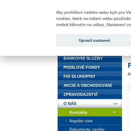
fio@fio.cz
Infomail:
Aby prohlížení našeho webu bylo pro Vás
cookies, které na našem webu používáme.
Fio banka
změnit kliknutím na odkaz „Nastavení coo
Upravit nastavení
ÚVOD
Ú
BANKOVNÍ SLUŽBY
PODÍLOVÉ FONDY
P
FIO DLUHOPISY
AKCIE A OBCHODOVÁNÍ
ZPRAVODAJSTVÍ
O NÁS
Kontakty
Napište nám
Dokumenty, ceníky