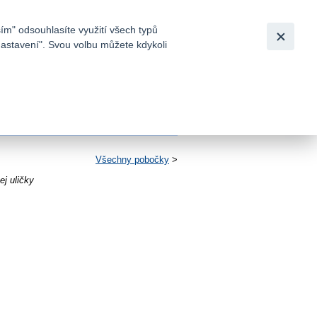
Bezpečnost
Česky
|
English
ím" odsouhlasíte využití všech typů
nastavení". Svou volbu můžete kdykoli
tků a
Všechny pobočky
>
j uličky