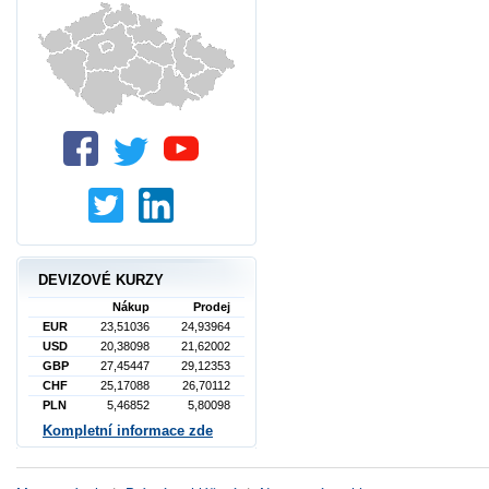
DEVIZOVÉ KURZY
Nákup
Prodej
EUR
23,51036
24,93964
USD
20,38098
21,62002
GBP
27,45447
29,12353
CHF
25,17088
26,70112
PLN
5,46852
5,80098
Kompletní informace zde