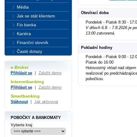
Média
Otevírací doba
Jak se stát klientem
Pondelok - Piatok 8:30 - 17:
Fio banka
V dňoch 6.8. - 7.8.2026 je 
13:00 zatvorená.
Kariéra
Finanční slovník
Pokladní hodiny
Časté dotazy
Pondelok - Piatok 9:00 - 12:0
Piatok do 16:00
e-Broker
Hotovostný vklad nad objem
Přihlásit se
|
Založit demo
realizovať po predchádzajúc
pobočkou.
Internetbanking
Přihlásit se
|
Založit demo
Smartbanking
Stáhnout
|
Jak aktivovat
POBOČKY A BANKOMATY
Vyberte kraj: