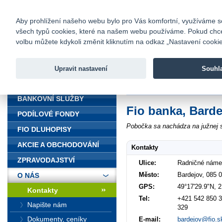
fio@fio.cz
Infomail:
Kontakty
|
Ceník
|
Kariéra
|
Na
Aby prohlížení našeho webu bylo pro Vás komfortní, využíváme sou
všech typů cookies, které na našem webu používáme. Pokud chcete 
Fio banka
volbu můžete kdykoli změnit kliknutím na odkaz „Nastavení cookies
Fio banka j
zprostředko
Upravit nastavení
Souhl
ÚVOD
Úvod
>
O nás
>
Kontakty
>
Bardej
BANKOVNÍ SLUŽBY
Fio banka, Barde
PODÍLOVÉ FONDY
Pobočka sa nachádza na južnej s
FIO DLUHOPISY
AKCIE A OBCHODOVÁNÍ
Kontakty
ZPRAVODAJSTVÍ
Ulice:
Radničné náme
Město:
Bardejov, 085 
O NÁS
GPS:
49°17'29.9"N, 
Kontakty
Tel:
+421 542 850 3
Napište nám
329
Dokumenty, ceníky
E-mail:
bardejov@fio.s