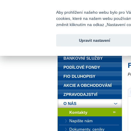
fio@fio.cz
Infomail:
Aby prohlížení našeho webu bylo pro Vás
cookies, které na našem webu používáme.
Fio banka
změnit kliknutím na odkaz „Nastavení coo
Upravit nastavení
ÚVOD
Ú
BANKOVNÍ SLUŽBY
PODÍLOVÉ FONDY
P
FIO DLUHOPISY
AKCIE A OBCHODOVÁNÍ
ZPRAVODAJSTVÍ
O NÁS
Kontakty
Napište nám
Dokumenty, ceníky