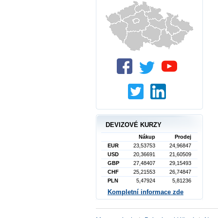
DEVIZOVÉ KURZY
Nákup
Prodej
EUR
23,53753
24,96847
USD
20,36691
21,60509
GBP
27,48407
29,15493
CHF
25,21553
26,74847
PLN
5,47924
5,81236
Kompletní informace zde