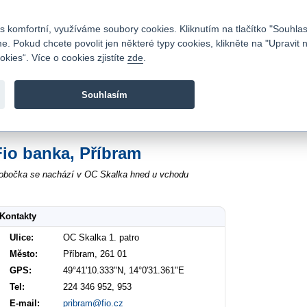
Kontakty
|
Ceník
|
Kariéra
|
Napište nám
|
Časté dotazy
|
Vztahy s investory
|
 komfortní, využíváme soubory cookies. Kliknutím na tlačítko "Souhlas
 Pokud chcete povolit jen některé typy cookies, klikněte na "Upravit 
kies“. Více o cookies zjistíte
zde
.
Fio banka je moderní česká banka. Poskytuje účty bez popla
zprostředkovává investice do cenných papírů.
Souhlasím
vod
>
O nás
>
Kontakty
>
Příbram OC Skalka 1. patro
Fio banka, Příbram
obočka se nachází v OC Skalka hned u vchodu
Kontakty
Ulice:
OC Skalka 1. patro
Město:
Příbram, 261 01
GPS:
49°41'10.333"N, 14°0'31.361"E
Tel:
224 346 952, 953
E-mail:
pribram@fio.cz