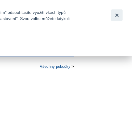
Bezpečnost
Česky
|
English
ím" odsouhlasíte využití všech typů
nastavení". Svou volbu můžete kdykoli
tků a
Všechny pobočky
>