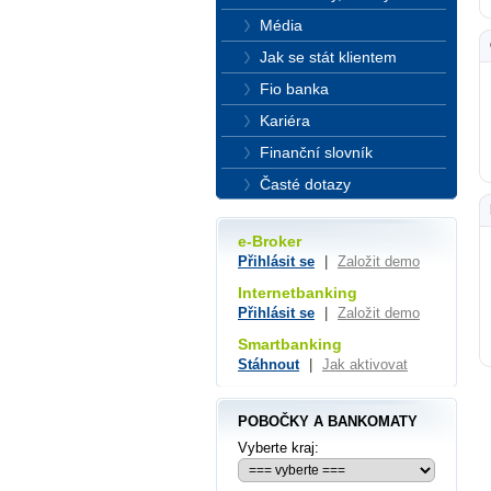
Média
Jak se stát klientem
Fio banka
Kariéra
Finanční slovník
Časté dotazy
e-Broker
Přihlásit se
|
Založit demo
Internetbanking
Přihlásit se
|
Založit demo
Smartbanking
Stáhnout
|
Jak aktivovat
POBOČKY A BANKOMATY
Vyberte kraj: