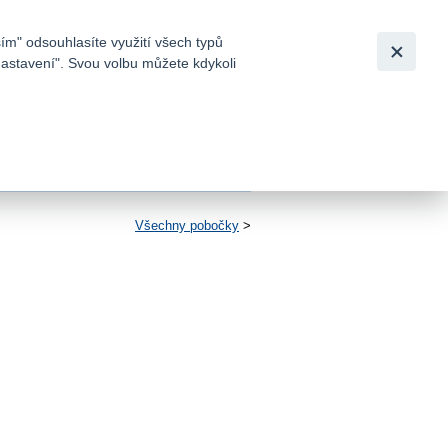
Bezpečnost
Česky
|
English
ím" odsouhlasíte využití všech typů
nastavení". Svou volbu můžete kdykoli
tků a
Všechny pobočky
>