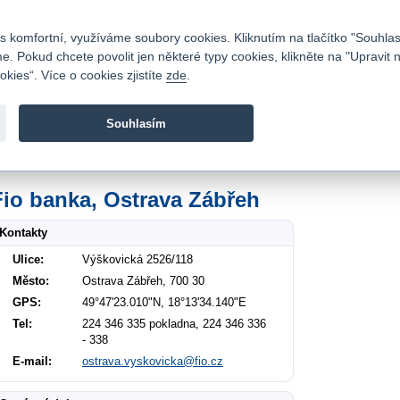
Kontakty
|
Ceník
|
Kariéra
|
Napište nám
|
Časté dotazy
|
Vztahy s investory
|
 komfortní, využíváme soubory cookies. Kliknutím na tlačítko "Souhlas
 Pokud chcete povolit jen některé typy cookies, klikněte na "Upravit 
kies“. Více o cookies zjistíte
zde
.
Fio banka je moderní česká banka. Poskytuje účty bez popla
zprostředkovává investice do cenných papírů.
Souhlasím
vod
>
O nás
>
Kontakty
>
Ostrava Zábřeh Výškovická 2526/118
Fio banka, Ostrava Zábřeh
Kontakty
Ulice:
Výškovická 2526/118
Město:
Ostrava Zábřeh, 700 30
GPS:
49°47'23.010"N, 18°13'34.140"E
Tel:
224 346 335 pokladna, 224 346 336
- 338
E-mail:
ostrava.vyskovicka@fio.cz