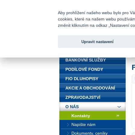
fio@fio.cz
Infomail:
Aby prohlížení našeho webu bylo pro Vás
cookies, které na našem webu používáme.
Fio banka
změnit kliknutím na odkaz „Nastavení coo
Upravit nastavení
ÚVOD
Ú
BANKOVNÍ SLUŽBY
PODÍLOVÉ FONDY
FIO DLUHOPISY
AKCIE A OBCHODOVÁNÍ
ZPRAVODAJSTVÍ
O NÁS
Kontakty
Napište nám
Dokumenty, ceníky