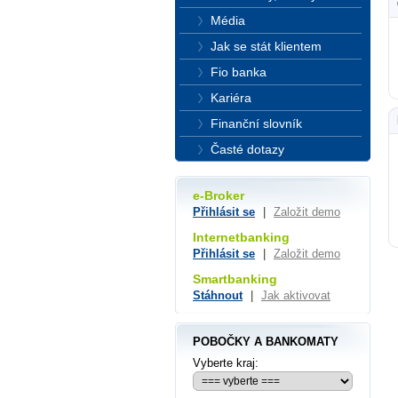
Média
Jak se stát klientem
Fio banka
Kariéra
Finanční slovník
Časté dotazy
e-Broker
Přihlásit se
|
Založit demo
Internetbanking
Přihlásit se
|
Založit demo
Smartbanking
Stáhnout
|
Jak aktivovat
POBOČKY A BANKOMATY
Vyberte kraj: