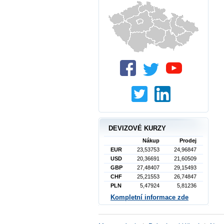
DEVIZOVÉ KURZY
Nákup
Prodej
EUR
23,53753
24,96847
USD
20,36691
21,60509
GBP
27,48407
29,15493
CHF
25,21553
26,74847
PLN
5,47924
5,81236
Kompletní informace zde