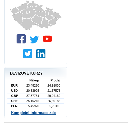
DEVIZOVÉ KURZY
Nákup
Prodej
EUR
23,48270
24,91030
USD
20,33925
21,57575
GBP
27,37731
29,04169
CHF
25,16215
26,69185
PLN
5,45920
5,79110
Kompletní informace zde