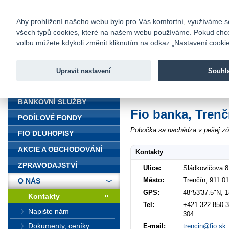
fio@fio.cz
Infomail:
Kontakty
|
Ceník
|
Kariéra
|
Na
Aby prohlížení našeho webu bylo pro Vás komfortní, využíváme sou
všech typů cookies, které na našem webu používáme. Pokud chcete 
Fio banka
volbu můžete kdykoli změnit kliknutím na odkaz „Nastavení cookies
Fio banka j
zprostředko
Upravit nastavení
Souhl
ÚVOD
Úvod
>
O nás
>
Kontakty
>
Trenčí
BANKOVNÍ SLUŽBY
Fio banka, Trenč
PODÍLOVÉ FONDY
Pobočka sa nachádza v pešej zón
FIO DLUHOPISY
AKCIE A OBCHODOVÁNÍ
Kontakty
ZPRAVODAJSTVÍ
Ulice:
Sládkovičova 8
Město:
Trenčín, 911 01
O NÁS
GPS:
48°53'37.5"N, 
Kontakty
Tel:
+421 322 850 3
Napište nám
304
Dokumenty, ceníky
E-mail:
trencin@fio.sk