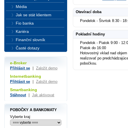
Média
Otevírací doba
Jak se stát klientem
Pondelok - Štvrtok 8:30 - 18
Fio banka
Kariéra
Pokladní hodiny
Finanční slovník
Pondelok - Piatok 9:00 - 12:0
Časté dotazy
Piatok do 16:00
Hotovostný vklad nad objem
realizovať po predchádzajúc
e-Broker
pobočkou.
Přihlásit se
|
Založit demo
Internetbanking
Přihlásit se
|
Založit demo
Smartbanking
Stáhnout
|
Jak aktivovat
POBOČKY A BANKOMATY
Vyberte kraj: