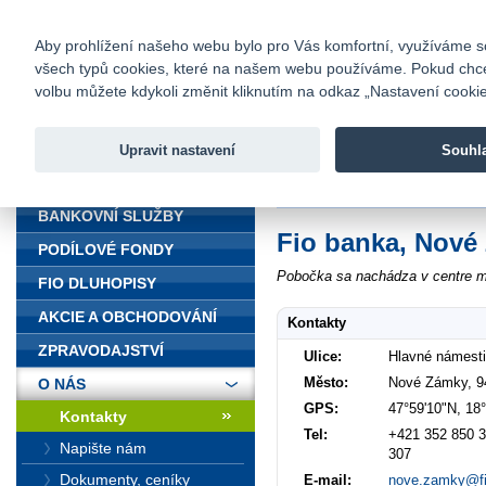
fio@fio.cz
Infomail:
Kontakty
|
Ceník
|
Kariéra
|
Na
Aby prohlížení našeho webu bylo pro Vás komfortní, využíváme sou
všech typů cookies, které na našem webu používáme. Pokud chcete 
Fio banka
volbu můžete kdykoli změnit kliknutím na odkaz „Nastavení cookies
Fio banka j
zprostředko
Upravit nastavení
Souhl
ÚVOD
Úvod
>
O nás
>
Kontakty
>
Nové Z
BANKOVNÍ SLUŽBY
Fio banka, Nové
PODÍLOVÉ FONDY
Pobočka sa nachádza v centre m
FIO DLUHOPISY
AKCIE A OBCHODOVÁNÍ
Kontakty
ZPRAVODAJSTVÍ
Ulice:
Hlavné námesti
Město:
Nové Zámky, 9
O NÁS
GPS:
47°59'10"N, 18
Kontakty
Tel:
+421 352 850 3
Napište nám
307
Dokumenty, ceníky
E-mail:
nove.zamky@fi