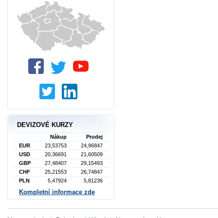
DEVIZOVÉ KURZY
Nákup
Prodej
EUR
23,53753
24,96847
USD
20,36691
21,60509
GBP
27,48407
29,15493
CHF
25,21553
26,74847
PLN
5,47924
5,81236
Kompletní informace zde