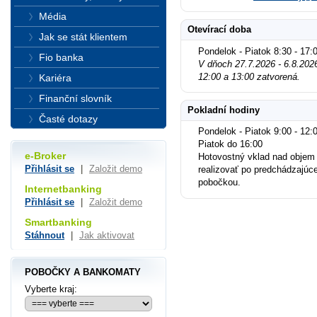
Média
Otevírací doba
Jak se stát klientem
Pondelok - Piatok 8:30 - 17:
Fio banka
V dňoch 27.7.2026 - 6.8.202
12:00 a 13:00 zatvorená.
Kariéra
Finanční slovník
Pokladní hodiny
Časté dotazy
Pondelok - Piatok 9:00 - 12:0
Piatok do 16:00
e-Broker
Hotovostný vklad nad objem
Přihlásit se
|
Založit demo
realizovať po predchádzajúc
pobočkou.
Internetbanking
Přihlásit se
|
Založit demo
Smartbanking
Stáhnout
|
Jak aktivovat
POBOČKY A BANKOMATY
Vyberte kraj: