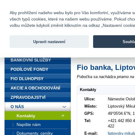
fio@fio.cz
Infomail:
Kontakty
|
Ceník
|
Kariéra
|
Na
Aby prohlížení našeho webu bylo pro Vás komfortní, využíváme sou
všech typů cookies, které na našem webu používáme. Pokud chcete 
Fio banka
volbu můžete kdykoli změnit kliknutím na odkaz „Nastavení cookies
Fio banka j
zprostředko
Upravit nastavení
Souhl
ÚVOD
Úvod
>
O nás
>
Kontakty
>
Liptov
BANKOVNÍ SLUŽBY
Fio banka, Lipto
PODÍLOVÉ FONDY
Pobočka sa nachádza priamo na n
FIO DLUHOPISY
AKCIE A OBCHODOVÁNÍ
Kontakty
ZPRAVODAJSTVÍ
Ulice:
Námestie Oslob
Město:
Liptovský Miku
O NÁS
GPS:
49°05'04.6"N, 
Kontakty
Tel:
+421 442 850 4
Napište nám
422
Dokumenty, ceníky
E-mail:
liptovsky.miku