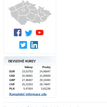
DEVIZOVÉ KURZY
Nákup
Prodej
EUR
23,53753
24,96847
USD
20,36691
21,60509
GBP
27,48407
29,15493
CHF
25,21553
26,74847
PLN
5,47924
5,81236
Kompletní informace zde