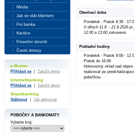
Média
Otevírací doba
Jak se stát klientem
Pondelok - Piatok 8:30 - 17:
Fio banka
V dňoch 11.8. - 21.8.2026 j
12:00 a 13:00 zatvorená.
Kariéra
Finanční slovník
Pokladní hodiny
Časté dotazy
Pondelok - Piatok 9:00 - 12:0
Piatok do 16:00
e-Broker
Hotovostný vklad nad objem
Přihlásit se
|
Založit demo
realizovať po predchádzajúc
pobočkou.
Internetbanking
Přihlásit se
|
Založit demo
Smartbanking
Stáhnout
|
Jak aktivovat
POBOČKY A BANKOMATY
Vyberte kraj: