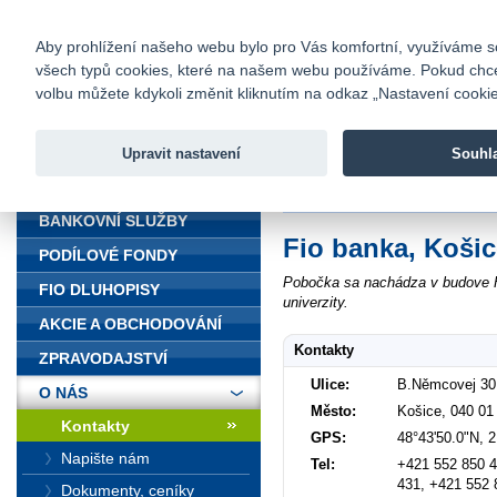
fio@fio.cz
Infomail:
Kontakty
|
Ceník
|
Kariéra
|
Na
Aby prohlížení našeho webu bylo pro Vás komfortní, využíváme sou
všech typů cookies, které na našem webu používáme. Pokud chcete 
Fio banka
volbu můžete kdykoli změnit kliknutím na odkaz „Nastavení cookies
Fio banka j
zprostředko
Upravit nastavení
Souhl
ÚVOD
Úvod
>
O nás
>
Kontakty
>
Košice
BANKOVNÍ SLUŽBY
Fio banka, Košic
PODÍLOVÉ FONDY
Pobočka sa nachádza v budove H
FIO DLUHOPISY
univerzity.
AKCIE A OBCHODOVÁNÍ
Kontakty
ZPRAVODAJSTVÍ
Ulice:
B.Němcovej 30
O NÁS
Město:
Košice, 040 01
Kontakty
GPS:
48°43'50.0"N, 
Napište nám
Tel:
+421 552 850 4
431, +421 552 
Dokumenty, ceníky