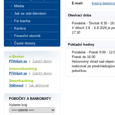
E-mail:
kosice.bnemco
Média
Jak se stát klientem
Otevírací doba
Fio banka
Pondelok - Štvrtok 8:30 - 18
V dňoch 3.8. - 6.8.2026 je p
Kariéra
17:30
Finanční slovník
Časté dotazy
Pokladní hodiny
Pondelok - Piatok 9:00 - 12:0
e-Broker
Piatok do 16:00
Přihlásit se
|
Založit demo
Hotovostný vklad nad objem
realizovať po predchádzajúc
Internetbanking
pobočkou.
Přihlásit se
|
Založit demo
Smartbanking
Stáhnout
|
Jak aktivovat
POBOČKY A BANKOMATY
Vyberte kraj: