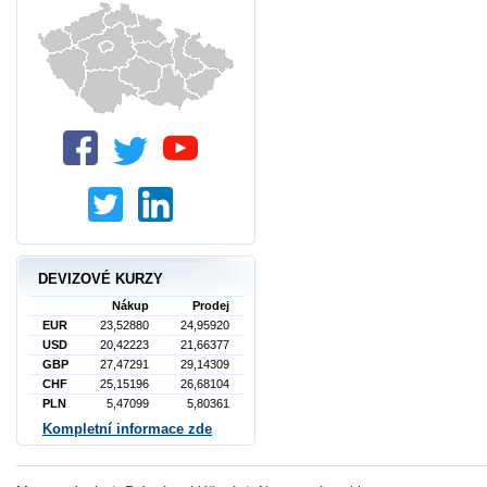
DEVIZOVÉ KURZY
Nákup
Prodej
EUR
23,52880
24,95920
USD
20,42223
21,66377
GBP
27,47291
29,14309
CHF
25,15196
26,68104
PLN
5,47099
5,80361
Kompletní informace zde