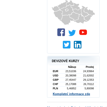
DEVIZOVÉ KURZY
Nákup
Prodej
EUR
23,51036
24,93964
USD
20,38098
21,62002
GBP
27,45447
29,12353
CHF
25,17088
26,70112
PLN
5,46852
5,80098
Kompletní informace zde