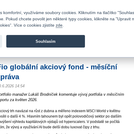
Kontakty
|
Ceník
|
Kariéra
|
Napište nám
|
Časté dotazy
|
Vztahy s investory
|
 komfortní, využíváme soubory cookies. Kliknutím na tlačítko "Souhlas
 Pokud chcete povolit jen některé typy cookies, klikněte na "Upravit 
kies“. Více o cookies zjistíte
zde
.
Fio banka je moderní česká banka. Poskytuje účty bez popla
zprostředkovává investice do cenných papírů.
Souhlasím
vod
>
Zpravodajství
>
Fio globální akciový fond - měsíční zpráva
Fio globální akciový fond - měsíční
zpráva
0.6.2026 14:54
ortfolio manažer Lukáš Brodníček komentuje vývoj portfolia v měsíčním
eportu za květen 2026.
kciový trh navázal na růst z dubna a měřeno indexem MSCI World v květnu
sílil o další 4 %. Hlavním tahounem byl opět polovodičový sektor po dalším
avýšení výhledu kapitálových výdajů od hyperscalers. V podstatě se počítá
tím, že vývoj a využívání AI bude delší dobu luxovat čipy z trhu.