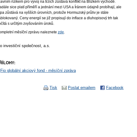
avním rizikem pro vývoj na trzích zůstává konflikt na Blízkém východě.
dále sice platí příměří a jednání mezi USA a Íránem údajně probíhají, ale
pa zůstává na vyšších úrovních, protože Hormuzský průliv je stále
blokovaný. Ceny energií se již propisují do inflace a dluhopisový trh tak
očítá s určitým zvyšováním úroků.
ompletní měsíční zprávu naleznete
zde
.
io investiční společnost, a.s.
ŘÍLOHY:
Fio globální akciový fond - měsíční zpráva
Tisk
Poslat emailem
Facebook