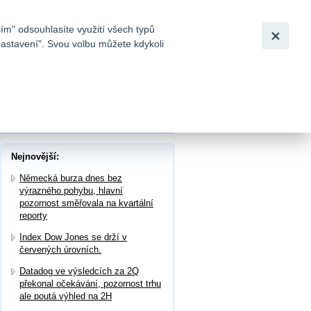
Bezpečnost
Česky
|
English
ím" odsouhlasíte využití všech typů
nastavení". Svou volbu můžete kdykoli
tků a
Nejnovější:
Německá burza dnes bez
výrazného pohybu, hlavní
pozornost směřovala na kvartální
reporty
Index Dow Jones se drží v
červených úrovních.
Datadog ve výsledcích za 2Q
překonal očekávání, pozornost trhu
ale poutá výhled na 2H