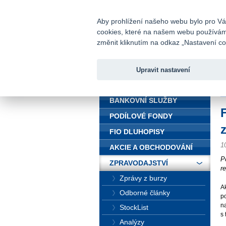
fio@fio.cz
Infomail:
Aby prohlížení našeho webu bylo pro Vás
cookies, které na našem webu používáme.
Fio banka
změnit kliknutím na odkaz „Nastavení coo
Upravit nastavení
ÚVOD
Ú
BANKOVNÍ SLUŽBY
PODÍLOVÉ FONDY
FIO DLUHOPISY
1
AKCIE A OBCHODOVÁNÍ
P
ZPRAVODAJSTVÍ
r
Zprávy z burzy
A
Odborné články
po
n
StockList
s 
Analýzy