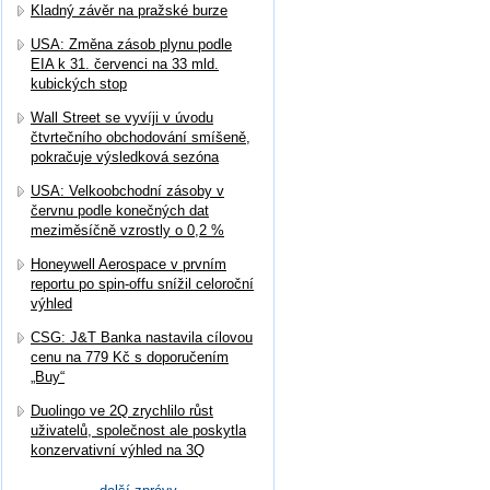
Kladný závěr na pražské burze
USA: Změna zásob plynu podle
EIA k 31. červenci na 33 mld.
kubických stop
Wall Street se vyvíji v úvodu
čtvrtečního obchodování smíšeně,
pokračuje výsledková sezóna
USA: Velkoobchodní zásoby v
červnu podle konečných dat
meziměsíčně vzrostly o 0,2 %
Honeywell Aerospace v prvním
reportu po spin-offu snížil celoroční
výhled
CSG: J&T Banka nastavila cílovou
cenu na 779 Kč s doporučením
„Buy“
Duolingo ve 2Q zrychlilo růst
uživatelů, společnost ale poskytla
konzervativní výhled na 3Q