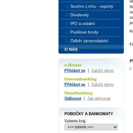
Hl
Souhrn z trhu - reporty
Na
ro
Dividendy
za
p
IPO a ostatní
K
Podílové fondy
Odběr zpravodajství
F
O NÁS
P
e-Broker
Přihlásit se
|
Založit demo
Internetbanking
Přihlásit se
|
Založit demo
Smartbanking
Stáhnout
|
Jak aktivovat
POBOČKY A BANKOMATY
Vyberte kraj: