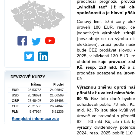
předchozí prognózu provoz
„windfall tax“ již má ci
společnosti a je hlavní příč
Cenový limit tržní ceny ele
úroveň 180 EUR, resp. česk
jednotlivých výrobních zd
(nevztahuje se na výrobu el
elektráren), značí podle naš
bude ČEZ prodávat silovou e
2025, v blízkosti 130 EUR, 
období indikuje
provozní zi
Kč, resp. 120 mld. Kč
a zn
prognóze posazené na úrovně
DEVIZOVÉ KURZY
Kč.
Nákup
Prodej
Výraznou změnu oproti naš
EUR
23,53753
24,96847
přináší až
uvalení mimořádn
USD
20,36691
21,60509
60 %
. Bez této daně bychom
GBP
27,48407
29,15493
odhadovali poblíž 73 mld. K
CHF
25,21553
26,74847
mld. Kč. To jsou sice kvůli 
PLN
5,47924
5,81236
úrovně ve srovnání s přede
Kompletní informace zde
82 – 83 mld. Kč, ale i tak by 
výrazný dividendový potenc
2024, resp. 2025 poblíž 110 K