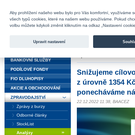
fio@fio.cz
Infomail:
Kontakty
|
Ceník
|
Kariéra
|
Na
Aby prohlížení našeho webu bylo pro Vás komfortní, využíváme sou
všech typů cookies, které na našem webu používáme. Pokud chcete 
Fio banka
volbu můžete kdykoli změnit kliknutím na odkaz „Nastavení cookies
Fio banka j
zprostředko
Upravit nastavení
Souhl
ÚVOD
Úvod
>
Zpravodajství
>
Analýzy
>
doporučení
BANKOVNÍ SLUŽBY
PODÍLOVÉ FONDY
Snižujeme cílov
FIO DLUHOPISY
z úrovně 1354 Kč
AKCIE A OBCHODOVÁNÍ
ponecháváme ná
ZPRAVODAJSTVÍ
22.12.2022 11:38, BAACEZ
Zprávy z burzy
Odborné články
StockList
Analýzy