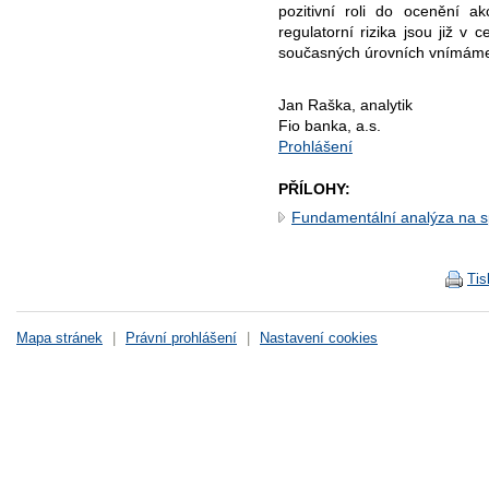
pozitivní roli do ocenění 
regulatorní rizika jsou již v 
současných úrovních vnímáme
Jan Raška, analytik
Fio banka, a.s.
Prohlášení
PŘÍLOHY:
Fundamentální analýza na 
Tis
Mapa stránek
|
Právní prohlášení
|
Nastavení cookies