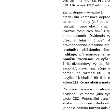
výši 38 – 42 mld. Kč. Pro sr
EBITDA ve výši 63,2 mld. Kč a 
Za postupným vylepšováním l
především kombinace doprode
za extrémní ceny (což podle 
realizační cenu elektřiny 
výrazně rostoucích zisků z t
s komoditami). Dividenda v
překoná letošní úroveň
pravděpodobně přesáhne hra
letošního očištěného či
indikuje, při managemen
poměru, dividendu ve výši 1
14% dividendový výnos. Mini
akcionář, navíc naznačuje s
poměru do rozmezí 80 – 1
navýšení k hladině 90 % je r
kolem
117 Kč na akcii a nad
Příznivou ziskovost v letošn
dividendu vnímáme jako vý
akcie ČEZ. Potenciální tran
snahu v budoucnu ovládnout m
je podle našeho názoru dalším