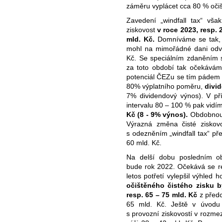
záměru vyplácet cca 80 % očiš
Zavedení „windfall tax“ však
ziskovost
v roce 2023, resp. 
mld. Kč.
Domníváme se tak, 
mohl na mimořádné dani odvé
Kč. Se speciálním zdaněním s
za toto období tak očekávám
potenciál ČEZu se tím pádem 
80% výplatního poměru,
divid
7% dividendový výnos). V p
intervalu 80 – 100 % pak vid
Kč (8 - 9% výnos).
Obdobnou 
Výrazná změna čisté ziskovo
s odezněním „windfall tax“ př
60 mld. Kč.
Na delší dobu posledním ob
bude rok 2022. Očekává se rek
letos potřetí vylepšil výhled
očištěného čistého zisku b
resp. 65 – 75 mld. Kč
z předc
65 mld. Kč. Ještě v úvodu 
s provozní ziskovostí v rozme