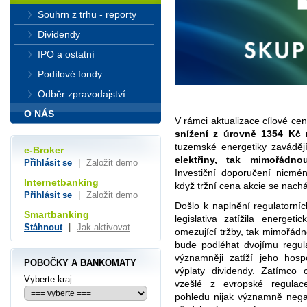
Souhrn z trhu - reporty
Dividendy
IPO a ostatní
Podílové fondy
Odběr zpravodajství
O NÁS
V rámci aktualizace cílové ce
snížení z úrovně 1354 Kč 
tuzemské energetiky zavádějí
e-Broker
elektřiny, tak mimořádn
Přihlásit se
|
Založit demo
Investiční doporučení nicmé
Internetbanking
když tržní cena akcie se nach
Přihlásit se
|
Založit demo
Došlo k naplnění regulatorníc
Smartbanking
legislativa zatížila energet
Stáhnout
|
Jak aktivovat
omezující tržby, tak mimořádno
bude podléhat dvojímu regu
významněji zatíží jeho hos
POBOČKY A BANKOMATY
výplaty dividendy. Zatímco 
Vyberte kraj:
vzešlé z evropské regulac
pohledu nijak významně nega