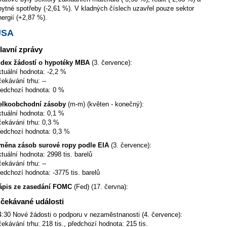
bytné spotřeby (-2,61 %). V kladných číslech uzavřel pouze sektor
nergií (+2,87 %).
USA
lavní zprávy
ndex žádostí o hypotéky MBA
(3. července):
ktuální hodnota: -2,2 %
čekávání trhu: --
ředchozí hodnota: 0 %
elkoobchodní zásoby
(m-m) (květen - konečný):
ktuální hodnota: 0,1 %
čekávání trhu: 0,3 %
ředchozí hodnota: 0,3 %
měna zásob surové ropy podle EIA
(3. července):
ktuální hodnota: 2998 tis. barelů
čekávání trhu: --
ředchozí hodnota: -3775 tis. barelů
ápis ze zasedání FOMC
(Fed) (17. června):
čekávané události
4:30 Nové žádosti o podporu v nezaměstnanosti (4. července):
čekávání trhu: 218 tis., předchozí hodnota: 215 tis.