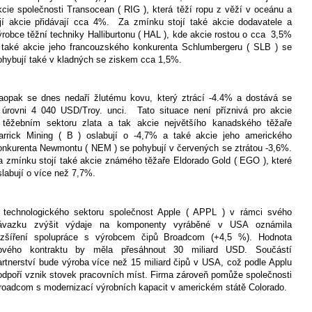
kcie společnosti Transocean ( RIG ), která těží ropu z věží v oceánu a
ejí akcie přidávají cca 4%.
Za zmínku stojí také akcie dodavatele a
ýrobce těžní techniky Halliburtonu ( HAL ), kde akcie rostou o cca
3,5%
 také akcie jeho francouzského konkurenta Schlumbergeru ( SLB ) se
ohybují také v kladných se ziskem cca 1,5%.
aopak se dnes nedaří žlutému kovu, který ztrácí -4.4% a dostává se
 úrovni 4 040 USD/Troy. unci.
Tato situace není příznivá pro akcie
 těžebním sektoru zlata a tak akcie největšího kanadského těžaře
arrick Mining ( B ) oslabují o -4,7% a také akcie jeho amerického
onkurenta Newmontu ( NEM ) se pohybují v červených se ztrátou -3,6%.
a zmínku stojí také akcie známého těžaře Eldorado Gold ( EGO ), které
slabují o více než 7,7%.
 technologického sektoru společnost Apple ( APPL ) v rámci svého
ávazku zvýšit výdaje na komponenty vyráběné v USA oznámila
ozšíření spolupráce s výrobcem čipů Broadcom (+4,5 %). Hodnota
ového kontraktu by měla přesáhnout 30 miliard USD. Součástí
artnerství bude výroba více než 15 miliard čipů v USA, což podle Applu
odpoří vznik stovek pracovních míst. Firma zároveň pomůže společnosti
roadcom s modernizací výrobních kapacit v americkém státě Colorado.