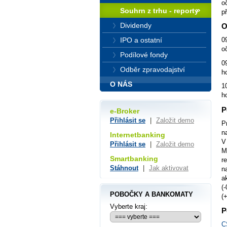
o
Souhrn z trhu - reporty
p
Dividendy
O
0
IPO a ostatní
o
Podílové fondy
0
Odběr zpravodajství
h
O NÁS
1
h
P
e-Broker
Přihlásit se
|
Založit demo
P
n
Internetbanking
V
Přihlásit se
|
Založit demo
M
Smartbanking
r
Stáhnout
|
Jak aktivovat
n
a
(
POBOČKY A BANKOMATY
(
Vyberte kraj:
P
C