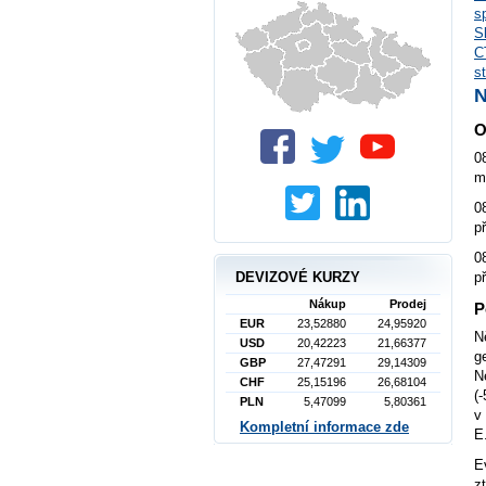
s
S
C
s
O
0
m
0
p
0
DEVIZOVÉ KURZY
p
Nákup
Prodej
P
EUR
23,52880
24,95920
N
USD
20,42223
21,66377
g
GBP
27,47291
29,14309
N
CHF
25,15196
26,68104
(
PLN
5,47099
5,80361
v
Kompletní informace zde
E
E
z