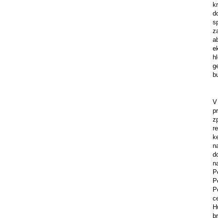
k
d
s
z
a
e
h
g
b
V
p
z
r
k
n
d
n
P
P
P
c
H
b