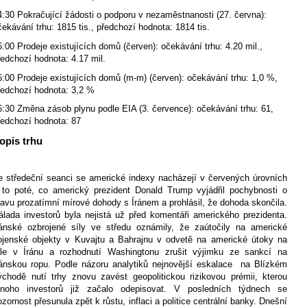
4:30 Pokračující žádosti o podporu v nezaměstnanosti (27. června):
čekávání trhu: 1815 tis., předchozí hodnota: 1814 tis.
6:00 Prodeje existujících domů (červen): očekávání trhu: 4.20 mil.,
ředchozí hodnota: 4.17 mil.
6:00 Prodeje existujících domů (m-m) (červen): očekávání trhu: 1,0 %,
ředchozí hodnota: 3,2 %
6:30 Změna zásob plynu podle EIA (3. července): očekávání trhu: 61,
ředchozí hodnota: 87
opis trhu
e středeční seanci se americké indexy nacházejí v červených úrovních
 to poté, co americký prezident Donald Trump vyjádřil pochybnosti o
tavu prozatímní mírové dohody s Íránem a prohlásil, že dohoda skončila.
álada investorů byla nejistá už před komentáři amerického prezidenta.
ránské ozbrojené síly ve středu oznámily, že zaútočily na americké
ojenské objekty v Kuvajtu a Bahrajnu v odvetě na americké útoky na
íle v Íránu a rozhodnutí Washingtonu zrušit výjimku ze sankcí na
ránskou ropu. Podle názoru analytiků nejnovější eskalace
na Blízkém
ýchodě nutí trhy znovu zavést geopolitickou rizikovou prémii, kterou
noho investorů již začalo odepisovat. V posledních týdnech se
ozornost přesunula zpět k růstu, inflaci a politice centrální banky. Dnešní