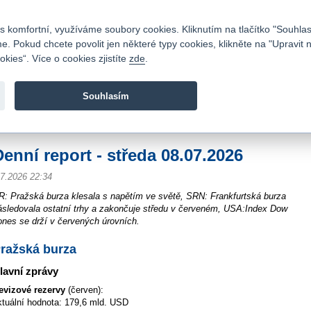
Kontakty
|
Ceník
|
Kariéra
|
Napište nám
|
Časté dotazy
|
Vztahy s investory
|
 komfortní, využíváme soubory cookies. Kliknutím na tlačítko "Souhlas
 Pokud chcete povolit jen některé typy cookies, klikněte na "Upravit 
kies“. Více o cookies zjistíte
zde
.
Fio banka je moderní česká banka. Poskytuje účty bez popla
zprostředkovává investice do cenných papírů.
Souhlasím
vod
>
Zpravodajství
>
Souhrn z trhu - reporty
>
Denní report - středa 08.07.2026
Denní report - středa 08.07.2026
.7.2026 22:34
R: Pražská burza klesala s napětím ve světě, SRN: Frankfurtská burza
ásledovala ostatní trhy a zakončuje středu v červeném, USA:Index Dow
ones se drží v červených úrovních.
ražská burza
lavní zprávy
evizové rezervy
(červen):
ktuální hodnota: 179,6 mld. USD