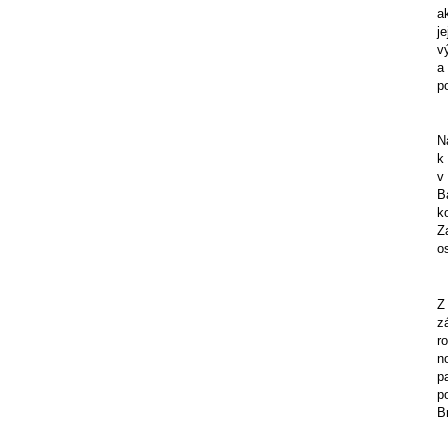
a
j
v
a
p
N
k
v
B
k
Z
o
Z
z
r
n
p
p
B