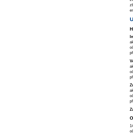
z
e
H
I
a
o
p
V
a
o
p
Z
a
o
p
Z
O
1
o