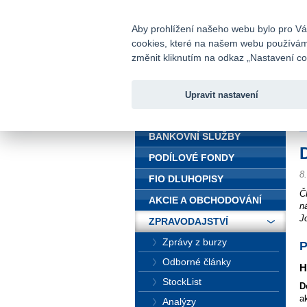
fio@fio.cz
Infomail:
Aby prohlížení našeho webu bylo pro Vás
cookies, které na našem webu používáme.
Fio banka
změnit kliknutím na odkaz „Nastavení coo
Upravit nastavení
ÚVOD
Ú
BANKOVNÍ SLUŽBY
PODÍLOVÉ FONDY
8
FIO DLUHOPISY
Č
AKCIE A OBCHODOVÁNÍ
n
J
ZPRAVODAJSTVÍ
Zprávy z burzy
P
Odborné články
H
StockList
D
a
Analýzy