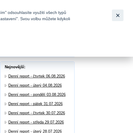
Bezpečnost
Česky
|
English
ím" odsouhlasíte využití všech typů
nastavení". Svou volbu můžete kdykoli
tků a
Nejnovější:
Denní report - čtvrtek 06.08.2026
Denní report - úterý 04.08.2026
Denní report - pondělí 03.08.2026
Denní report - pátek 31.07.2026
Denní report - čtvrtek 30.07.2026
Denní report - středa 29.07.2026
Denní report - úterý 28.07.2026