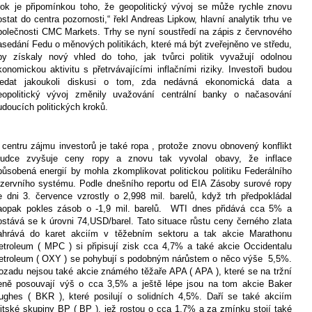
rok je připomínkou toho, že geopolitický vývoj se může rychle znovu
ostat do centra pozornosti,“ řekl Andreas Lipkow, hlavní analytik trhu ve
polečnosti CMC Markets. Trhy se nyní soustředí na zápis z červnového
asedání Fedu o měnových politikách, které má být zveřejněno ve středu,
by získaly nový vhled do toho, jak tvůrci politik vyvažují odolnou
konomickou aktivitu s přetrvávajícími inflačními riziky. Investoři budou
ledat jakoukoli diskusi o tom, zda nedávná ekonomická data a
eopolitický vývoj změnily uvažování centrální banky o načasování
udoucích politických kroků.
 centru zájmu investorů je také ropa , protože znovu obnovený konflikt
rudce zvyšuje ceny ropy a znovu tak vyvolal obavy, že inflace
působená energií by mohla zkomplikovat politickou politiku Federálního
ezervního systému. Podle dnešního reportu od EIA Zásoby surové ropy
e dni 3. července vzrostly o 2,998 mil. barelů, když trh předpokládal
aopak pokles zásob o -1,9 mil. barelů.
WTI dnes přidává cca 5% a
ostává se k úrovni 74,USD/barel. Tato situace růstu ceny černého zlata
ahrává do karet akciím v těžebním sektoru a tak akcie Marathonu
etroleum ( MPC ) si připisují zisk cca 4,7% a také akcie Occidentalu
etroleum ( OXY ) se pohybují s podobným nárůstem o něco výše
5,5%.
ozadu nejsou také akcie známého těžaře APA ( APA ), které se na tržní
eně posouvají výš o cca 3,5% a ještě lépe jsou na tom akcie Baker
ughes ( BKR ), které posilují o solidních 4,5%. Daří se také akciím
ritské skupiny BP ( BP ), jež rostou o cca 1,7% a za zmínku stojí také