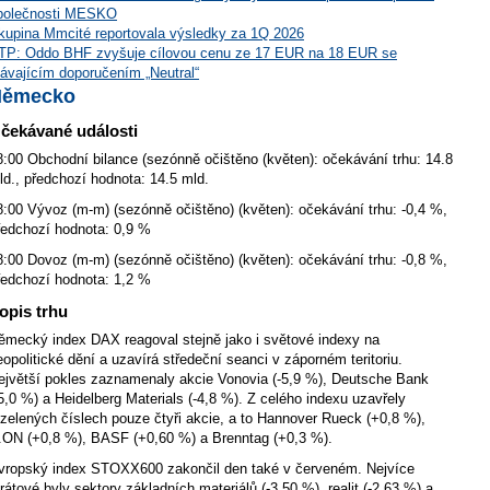
polečnosti MESKO
kupina Mmcité reportovala výsledky za 1Q 2026
TP: Oddo BHF zvyšuje cílovou cenu ze 17 EUR na 18 EUR se
távajícím doporučením „Neutral“
Německo
čekávané události
8:00 Obchodní bilance (sezónně očištěno (květen): očekávání trhu: 14.8
ld., předchozí hodnota: 14.5 mld.
8:00 Vývoz (m-m) (sezónně očištěno) (květen): očekávání trhu: -0,4 %,
ředchozí hodnota: 0,9 %
8:00 Dovoz (m-m) (sezónně očištěno) (květen): očekávání trhu: -0,8 %,
ředchozí hodnota: 1,2 %
opis trhu
ěmecký index DAX reagoval stejně jako i světové indexy na
eopolitické dění a uzavírá středeční seanci v záporném teritoriu.
ejvětší pokles zaznamenaly akcie Vonovia (-5,9 %), Deutsche Bank
-5,0 %) a Heidelberg Materials (-4,8 %). Z celého indexu uzavřely
 zelených číslech pouze čtyři akcie, a to Hannover Rueck (+0,8 %),
.ON (+0,8 %), BASF (+0,60 %) a Brenntag (+0,3 %).
vropský index STOXX600 zakončil den také v červeném. Nejvíce
trátové byly sektory základních materiálů (-3,50 %), realit (-2,63 %) a