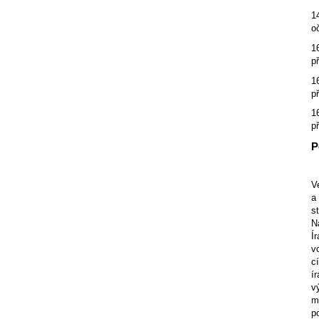
1
o
1
p
1
p
1
p
P
V
a
s
N
Í
v
c
í
v
m
p