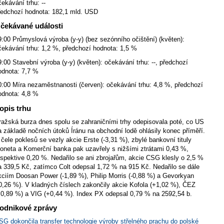
čekávání trhu: --
ředchozí hodnota: 182,1 mld. USD
čekávané události
9:00 Průmyslová výroba (y-y) (bez sezónního očištění) (květen):
čekávání trhu: 1,2 %, předchozí hodnota: 1,5 %
9:00 Stavební výroba (y-y) (květen): očekávání trhu: --, předchozí
odnota: 7,7 %
0:00 Míra nezaměstnanosti (červen): očekávání trhu: 4,8 %, předchozí
odnota: 4,8 %
opis trhu
ražská burza dnes spolu se zahraničními trhy odepisovala poté, co US
a základě nočních útoků Íránu na obchodní lodě ohlásily konec příměří.
 čele poklesů se vezly akcie Erste (-3,31 %), zbylé bankovní tituly
oneta a Komerční banka pak uzavřely s nižšími ztrátami 0,43 %,
espektive 0,20 %. Nedařilo se ani zbrojařům, akcie CSG klesly o 2,5 %
a 339,5 Kč, zatímco Colt odepsal 1,72 % na 915 Kč. Nedařilo se dále
kciím Doosan Power (-1,89 %), Philip Morris (-0,88 %) a Gevorkyan
-0,26 %). V kladných číslech zakončily akcie Kofola (+1,02 %), ČEZ
+0,89 %) a VIG (+0,44 %). Index PX odepsal 0,79 % na 2592,54 b.
odnikové zprávy
SG dokončila transfer technologie výroby střelného prachu do polské