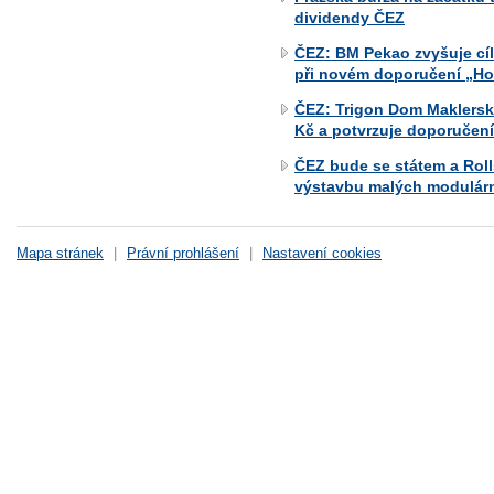
dividendy ČEZ
ČEZ: BM Pekao zvyšuje cí
při novém doporučení „Ho
ČEZ: Trigon Dom Maklerski
Kč a potvrzuje doporučení
ČEZ bude se státem a Roll
výstavbu malých modulárn
Mapa stránek
|
Právní prohlášení
|
Nastavení cookies