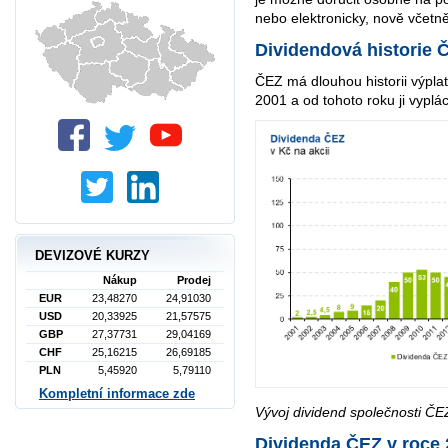
nebo elektronicky, nově včetn
Dividendová historie 
ČEZ má dlouhou historii výplatu
2001 a od tohoto roku ji vyplá
DEVIZOVÉ KURZY
Nákup
Prodej
EUR
23,48270
24,91030
USD
20,33925
21,57575
GBP
27,37731
29,04169
CHF
25,16215
26,69185
PLN
5,45920
5,79110
Kompletní informace zde
Vývoj dividend společnosti ČE
Dividenda ČEZ v roce 