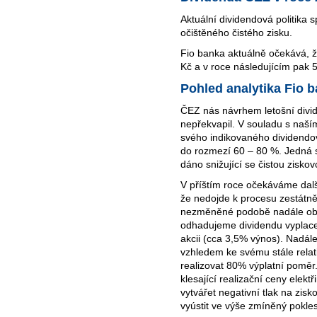
Aktuální dividendová politika 
očištěného čistého zisku.
Fio banka aktuálně očekává, 
Kč a v roce následujícím pak 
Pohled analytika Fio 
ČEZ nás návrhem letošní divid
nepřekvapil. V souladu s naší
svého indikovaného dividend
do rozmezí 60 – 80 %. Jedná s
dáno snižující se čistou ziskovo
V příštím roce očekáváme dalš
že nedojde k procesu zestátn
nezměněné podobě nadále ob
odhadujeme dividendu vyplace
akcii (cca 3,5% výnos). Nadá
vzhledem ke svému stále rela
realizovat 80% výplatní poměr.
klesající realizační ceny elek
vytvářet negativní tlak na zis
vyústit ve výše zmíněný pokles