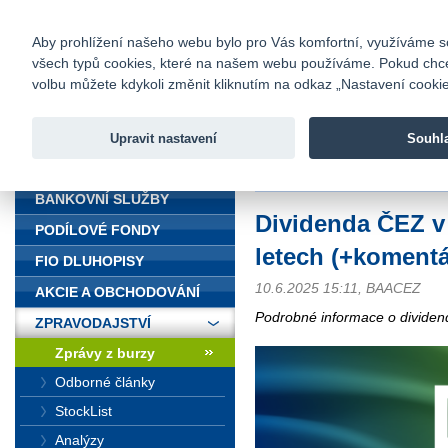
fio@fio.cz
Infomail:
Kontakty
|
Ceník
|
Kariéra
|
Na
Aby prohlížení našeho webu bylo pro Vás komfortní, využíváme sou
všech typů cookies, které na našem webu používáme. Pokud chcete 
Fio banka
volbu můžete kdykoli změnit kliknutím na odkaz „Nastavení cookies
Fio banka j
zprostředko
Upravit nastavení
Souhl
ÚVOD
Úvod
>
Zpravodajství
>
Zprávy z b
BANKOVNÍ SLUŽBY
Dividenda ČEZ v 
PODÍLOVÉ FONDY
letech (+komentá
FIO DLUHOPISY
10.6.2025 15:11, BAACEZ
AKCIE A OBCHODOVÁNÍ
Podrobné informace o dividen
ZPRAVODAJSTVÍ
Zprávy z burzy
Odborné články
StockList
Analýzy