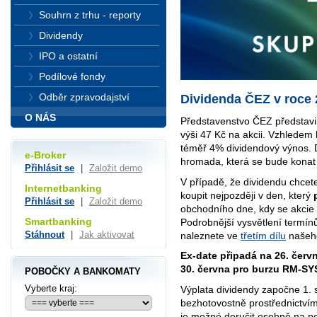
Souhrn z trhu - reporty
Dividendy
IPO a ostatní
Podílové fondy
Odběr zpravodajství
Dividenda ČEZ v roce
O NÁS
Představenstvo ČEZ představil
výši 47 Kč na akcii. Vzhledem
téměř 4% dividendový výnos. D
e-Broker
hromada, která se bude konat
Přihlásit se
|
Založit demo
V případě, že dividendu chcet
Internetbanking
koupit nejpozději v den, který
Přihlásit se
|
Založit demo
obchodního dne, kdy se akcie 
Smartbanking
Podrobnější vysvětlení termín
Stáhnout
|
Jak aktivovat
naleznete ve
třetím dílu
našeho
Ex-date připadá na 26. červ
30. června pro burzu RM-S
POBOČKY A BANKOMATY
Vyberte kraj:
Výplata dividendy započne 1. 
bezhotovostně prostřednictvím
je možné doručit osobně na p