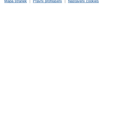
Mapa stránek
|
Právní prohlášení
|
Nastavení cookies