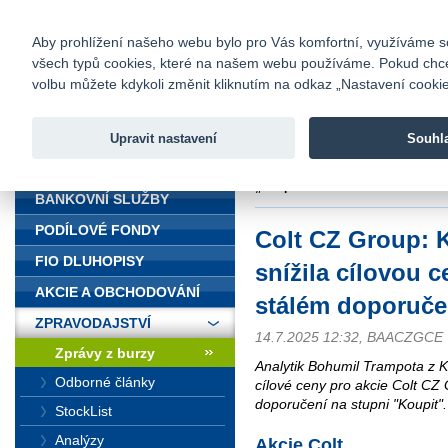
fio@fio.cz
Infomail:
Kontakty
|
Ceník
|
Kariéra
|
Na
Aby prohlížení našeho webu bylo pro Vás komfortní, využíváme sou
všech typů cookies, které na našem webu používáme. Pokud chcete 
Fio banka
volbu můžete kdykoli změnit kliknutím na odkaz „Nastavení cookies
Fio banka j
zprostředko
Upravit nastavení
Souhl
ÚVOD
Úvod
>
Zpravodajství
>
Zprávy z b
„Koupit“
BANKOVNÍ SLUŽBY
PODÍLOVÉ FONDY
Colt CZ Group: 
FIO DLUHOPISY
snížila cílovou c
AKCIE A OBCHODOVÁNÍ
stálém doporuče
ZPRAVODAJSTVÍ
14.7.2025 12:32, BAACZGCE
Zprávy z burzy
Analytik Bohumil Trampota z K
Odborné články
cílové ceny pro akcie Colt CZ
doporučení na stupni "Koupit".
StockList
Analýzy
Akcie Colt