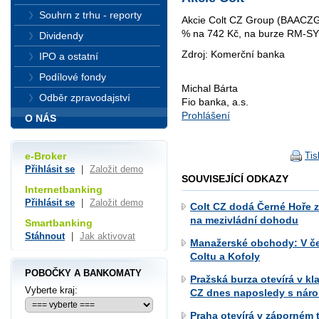
Souhrn z trhu - reporty
Akcie Colt CZ Group (BAACZG
% na 742 Kč, na burze RM-SY
Dividendy
Zdroj: Komerční banka
IPO a ostatní
Podílové fondy
Michal Bárta
Odběr zpravodajství
Fio banka, a.s.
Prohlášení
O NÁS
Tis
e-Broker
Přihlásit se
|
Založit demo
SOUVISEJÍCÍ ODKAZY
Internetbanking
Přihlásit se
|
Založit demo
Colt CZ dodá Černé Hoře zb
na mezivládní dohodu
Smartbanking
Stáhnout
|
Jak aktivovat
Manažerské obchody: V če
Coltu a Kofoly
POBOČKY A BANKOMATY
Pražská burza otevírá v k
Vyberte kraj:
CZ dnes naposledy s nár
Praha otevírá v záporném t