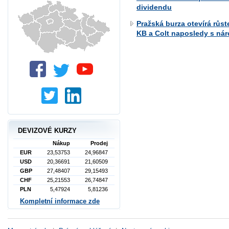
dividendu
Pražská burza otevírá růs
KB a Colt naposledy s ná
DEVIZOVÉ KURZY
Nákup
Prodej
EUR
23,53753
24,96847
USD
20,36691
21,60509
GBP
27,48407
29,15493
CHF
25,21553
26,74847
PLN
5,47924
5,81236
Kompletní informace zde