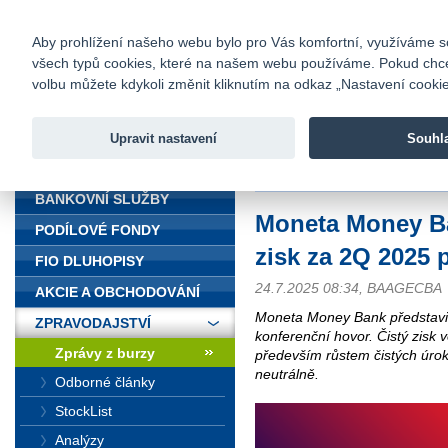
fio@fio.cz
Infomail:
Kontakty
|
Ceník
|
Kariéra
|
Na
Aby prohlížení našeho webu bylo pro Vás komfortní, využíváme sou
všech typů cookies, které na našem webu používáme. Pokud chcete 
Fio banka
volbu můžete kdykoli změnit kliknutím na odkaz „Nastavení cookies
Fio banka j
zprostředko
Upravit nastavení
Souhl
ÚVOD
Úvod
>
Zpravodajství
>
Zprávy z b
BANKOVNÍ SLUŽBY
Moneta Money Ba
PODÍLOVÉ FONDY
zisk za 2Q 2025 
FIO DLUHOPISY
24.7.2025 08:34, BAAGECBA
AKCIE A OBCHODOVÁNÍ
Moneta Money Bank představil
ZPRAVODAJSTVÍ
konferenční hovor. Čistý zisk v
Zprávy z burzy
především růstem čistých úro
neutrálně.
Odborné články
StockList
Analýzy