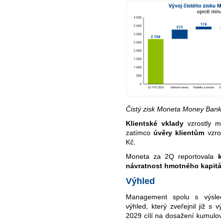
Čistý zisk Moneta Money Ban
Klientské vklady
vzrostly
m
zatímco
úvěry klientům
vzro
Kč.
Moneta za 2Q reportovala
návratnost hmotného kapit
Výhled
Management spolu s výsled
výhled, který zveřejnil již s
2029 cílí na dosažení kumulo