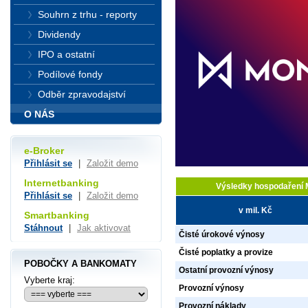
Souhrn z trhu - reporty
Dividendy
IPO a ostatní
Podílové fondy
Odběr zpravodajství
O NÁS
e-Broker
Přihlásit se
|
Založit demo
Internetbanking
Výsledky hospodaření 
Přihlásit se
|
Založit demo
v mil. Kč
Smartbanking
Stáhnout
|
Jak aktivovat
Čisté úrokové výnosy
Čisté poplatky a provize
POBOČKY A BANKOMATY
Ostatní provozní výnosy
Vyberte kraj:
Provozní výnosy
Provozní náklady