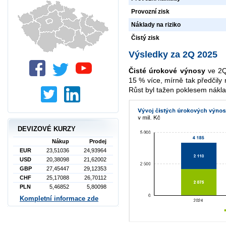
Provozní zisk
Náklady na riziko
Čistý zisk
Výsledky za 2Q 2025
Čisté úrokové výnosy
ve 2Q
15 % více, mírně tak předčily 
Růst byl tažen poklesem nákla
DEVIZOVÉ KURZY
Nákup
Prodej
EUR
23,51036
24,93964
USD
20,38098
21,62002
GBP
27,45447
29,12353
CHF
25,17088
26,70112
PLN
5,46852
5,80098
Kompletní informace zde