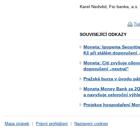
Karel Nedvěd, Fio banka, a.s.
Tis
SOUVISEJÍCÍ ODKAZY
Moneta: Ipopema Securitie
Kč při stálém doporučení „
Moneta: Citi zvyšuje cílo
doporučení „neutral“
Pražská burza v úvodu pá
Moneta Money Bank za 2Q 2
a navyšuje celoroční výhl
Projekce hospodaření Mo
Mapa stránek
|
Právní prohlášení
|
Nastavení cookies