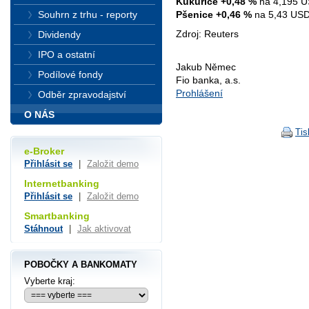
Kukuřice +0,48 %
na 4,195 U
Pšenice +0,46 %
na 5,43 USD 
Souhrn z trhu - reporty
Zdroj: Reuters
Dividendy
IPO a ostatní
Jakub Němec
Podílové fondy
Fio banka, a.s.
Prohlášení
Odběr zpravodajství
O NÁS
Tis
e-Broker
Přihlásit se
|
Založit demo
Internetbanking
Přihlásit se
|
Založit demo
Smartbanking
Stáhnout
|
Jak aktivovat
POBOČKY A BANKOMATY
Vyberte kraj: