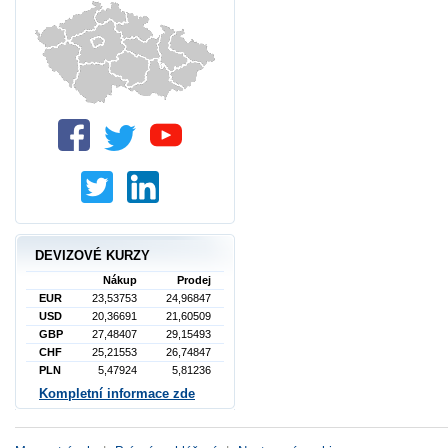
DEVIZOVÉ KURZY
Nákup
Prodej
EUR
23,53753
24,96847
USD
20,36691
21,60509
GBP
27,48407
29,15493
CHF
25,21553
26,74847
PLN
5,47924
5,81236
Kompletní informace zde