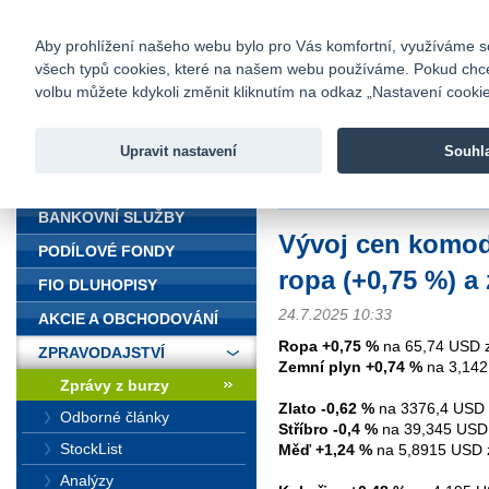
fio@fio.cz
Infomail:
Kontakty
|
Ceník
|
Kariéra
|
Na
Aby prohlížení našeho webu bylo pro Vás komfortní, využíváme sou
všech typů cookies, které na našem webu používáme. Pokud chcete 
Fio banka
volbu můžete kdykoli změnit kliknutím na odkaz „Nastavení cookies
Fio banka j
zprostředko
Upravit nastavení
Souhl
ÚVOD
Úvod
>
Zpravodajství
>
Zprávy z b
BANKOVNÍ SLUŽBY
Vývoj cen komodi
PODÍLOVÉ FONDY
ropa (+0,75 %) a
FIO DLUHOPISY
24.7.2025 10:33
AKCIE A OBCHODOVÁNÍ
Ropa +0,75 %
na 65,74 USD z
ZPRAVODAJSTVÍ
Zemní plyn +0,74 %
na 3,142
Zprávy z burzy
Zlato -0,62 %
na 3376,4 USD 
Odborné články
Stříbro -0,4 %
na 39,345 USD 
StockList
Měď +1,24 %
na 5,8915 USD z
Analýzy