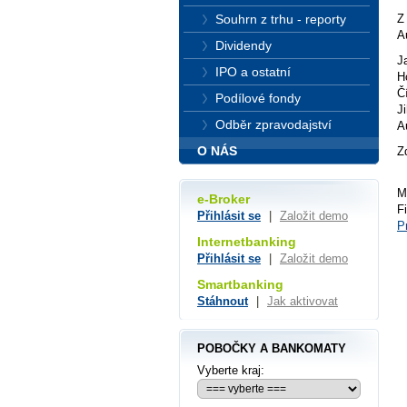
Souhrn z trhu - reporty
Z
A
Dividendy
J
IPO a ostatní
H
Č
Podílové fondy
J
Odběr zpravodajství
A
O NÁS
Z
M
e-Broker
F
Přihlásit se
|
Založit demo
P
Internetbanking
Přihlásit se
|
Založit demo
Smartbanking
Stáhnout
|
Jak aktivovat
POBOČKY A BANKOMATY
Vyberte kraj: