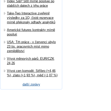
Index S&P 500 mírně posiluje po
slabších datech z trhu práce
Take-Two Interactive zveřejnil
výsledky za 1Q, čisté rezervace
mírně překonaly odhady analytiků
Americké futures kontrakty mírně
posilují
USA: Trh práce - v červenci ubylo
23 tis. pracovních míst mimo
zemědělství
Vývoj měnových párů: EUR/CZK
24,26
Vývoj cen komodit: Stříbro (+4,46
%), zlato (+1,93 %), měď (-1,07 %)
další zprávy