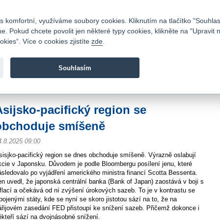
Kontakty
|
Ceník
|
Kariéra
|
Napište nám
|
Časté dotazy
|
Vztahy s investory
|
 komfortní, využíváme soubory cookies. Kliknutím na tlačítko "Souhlas
 Pokud chcete povolit jen některé typy cookies, klikněte na "Upravit 
kies“. Více o cookies zjistíte
zde
.
Fio banka je moderní česká banka. Poskytuje účty bez popla
zprostředkovává investice do cenných papírů.
Souhlasím
vod
>
Zpravodajství
>
Zprávy z burzy
>
Asijsko-pacifický region se obchoduje 
Asijsko-pacifický region se
obchoduje smíšeně
4.8.2025 09:00
sisjko-pacifický region se dnes obchoduje smíšeně. Výrazně oslabují
kcie v Japonsku. Důvodem je podle Bloombergu posílení jenu, které
ásledovalo po vyjádření amerického ministra financí Scotta Bessenta.
en uvedl, že japonská centrální banka (Bank of Japan) zaostává v boji s
nflací a očekává od ní zvýšení úrokových sazeb. To je v kontrastu se
pojenými státy, kde se nyní se skoro jistotou sází na to, že na
ářijovém zasedání FED přistoupí ke snížení sazeb. Přičemž dokonce i
ěkteří sází na dvojnásobné snížení.