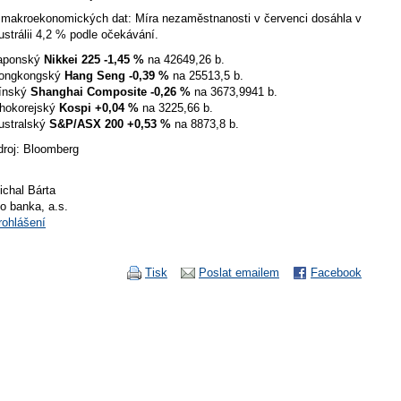
 makroekonomických dat: Míra nezaměstnanosti v červenci dosáhla v
ustrálii 4,2 % podle očekávání.
aponský
Nikkei 225
-1,45 %
na 42649,26 b.
ongkongský
Hang Seng
-0,39 %
na 25513,5 b.
ínský
Shanghai Composite
-0,26 %
na 3673,9941 b.
ihokorejský
Kospi
+0,04 %
na 3225,66 b.
ustralský
S&P/ASX 200
+0,53 %
na 8873,8 b.
droj: Bloomberg
ichal Bárta
io banka, a.s.
rohlášení
Tisk
Poslat emailem
Facebook