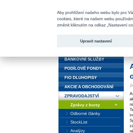
fio@fio.cz
Infomail:
Aby prohlížení našeho webu bylo pro Vás
cookies, které na našem webu používáme.
Fio banka
změnit kliknutím na odkaz „Nastavení coo
Upravit nastavení
ÚVOD
Ú
BANKOVNÍ SLUŽBY
PODÍLOVÉ FONDY
FIO DLUHOPISY
1
AKCIE A OBCHODOVÁNÍ
A
ZPRAVODAJSTVÍ
a
n
Zprávy z burzy
T
Odborné články
i
S
StockList
z
Analýzy
n