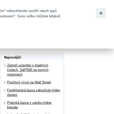
Bezpečnost
Česky
|
English
ím" odsouhlasíte využití všech typů
nastavení". Svou volbu můžete kdykoli
tků a
smíšeně
Nejnovější:
Zámoří uzavřelo v kladných
číslech, S&P500 na nových
maximech
Pozitivní vývoj na Wall Street
Frankfurtská burza zakončuje týden
růstem
Pražská burza v závěru týdne
klesala