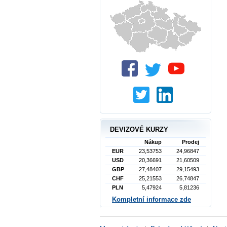
DEVIZOVÉ KURZY
Nákup
Prodej
EUR
23,53753
24,96847
USD
20,36691
21,60509
GBP
27,48407
29,15493
CHF
25,21553
26,74847
PLN
5,47924
5,81236
Kompletní informace zde