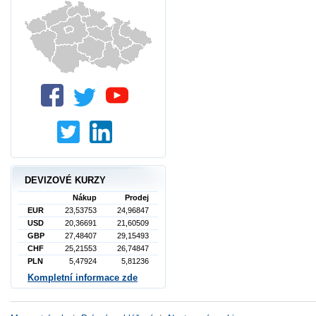
DEVIZOVÉ KURZY
Nákup
Prodej
EUR
23,53753
24,96847
USD
20,36691
21,60509
GBP
27,48407
29,15493
CHF
25,21553
26,74847
PLN
5,47924
5,81236
Kompletní informace zde