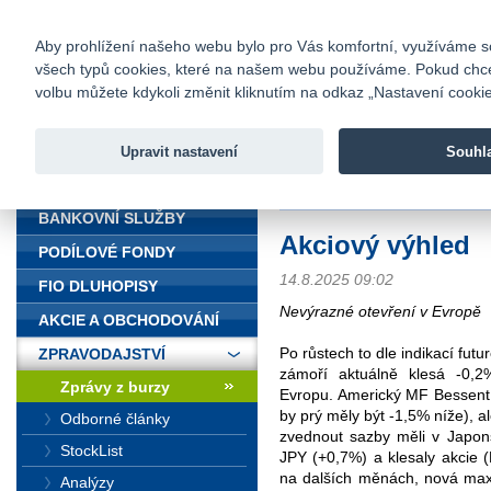
fio@fio.cz
Infomail:
Kontakty
|
Ceník
|
Kariéra
|
Na
Aby prohlížení našeho webu bylo pro Vás komfortní, využíváme sou
všech typů cookies, které na našem webu používáme. Pokud chcete 
Fio banka
volbu můžete kdykoli změnit kliknutím na odkaz „Nastavení cookies
Fio banka j
zprostředko
Upravit nastavení
Souhl
ÚVOD
Úvod
>
Zpravodajství
>
Zprávy z b
BANKOVNÍ SLUŽBY
Akciový výhled
PODÍLOVÉ FONDY
14.8.2025 09:02
FIO DLUHOPISY
Nevýrazné otevření v Evropě
AKCIE A OBCHODOVÁNÍ
Po růstech to dle indikací fut
ZPRAVODAJSTVÍ
zámoří aktuálně klesá -0,2
Zprávy z burzy
Evropu. Americký MF Bessent
by prý měly být -1,5% níže), a
Odborné články
zvednout sazby měli v Japon
StockList
JPY (+0,7%) a klesaly akcie (N
na dalších měnách, nová maxi
Analýzy