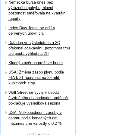
Německá burza dnes bez
výrazného pohybu, hlavní
pozornost směřovala na kvartální
reporty
Index Dow Jones se drží v
červených úrovních.
Datadog ve výsledcích za 2Q
překonal očekávání, pozornost trhu
ale poutá výhled na 2H
Kladný závěr na pražské burze
USA: Změna zásob plynu podle
EIA k 31. červenci na 33 mld.
kubických stop
Wall Street se vyvíji v úvodu
čtvrtečního obchodování smíšeně,
pokračuje výsledková sezóna
USA: Velkoobchodní zásoby v
červnu podle konečných dat
meziměsíčně vzrostly o 0,2 %
další zprávy