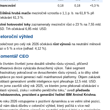
Financování
0,18
0,18
+5,3 %
čištěná hrubá marže
meziročně vzrostla o 1,1 p. b. na 61,8 % při
čekávání 61,3 %.
olné hotovostní toky
zaznamenaly meziroční růst o 23 % na 7,55 mld.
SD. Trh očekával 6,85 mld. USD.
eloroční výhled
polečnost pro celý rok 2026 očekává
růst výnosů
na neutrální měnově
ázi o 5 % a více (odhad: 4,12 %).
omentář CEO
Ve čtvrtém čtvrtletí jsme dosáhli silného růstu výnosů, přičemž
oftwarová divize vykázala dvouciferný výkon. Také segment
nfrastruktury pokračoval ve dvouciferném růstu výnosů, a to díky silné
optávce po nové generaci naší mainframové platformy. Objem zakázek
 oblasti generativní umělé inteligence nyní přesahuje 12,5 mld. USD.
ím jsme završili silný rok 2025, ve kterém jsme překonali očekávání v
blasti výnosů, zisku i volného peněžního toku,“ uvedl
předseda
ředstavenstva, prezident a generální ředitel IBM Arvind Krishna
.
Do roku 2026 vstupujeme s pozitivní dynamikou a ve velmi silné pozici,
ož nám dává důvěru v celoroční výhled, který počítá s více než