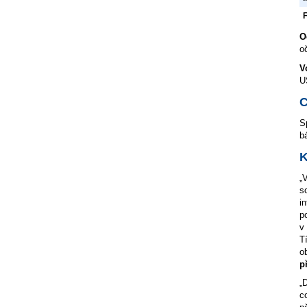
O
o
V
U
C
S
b
K
„
s
i
p
v
T
o
p
„
c