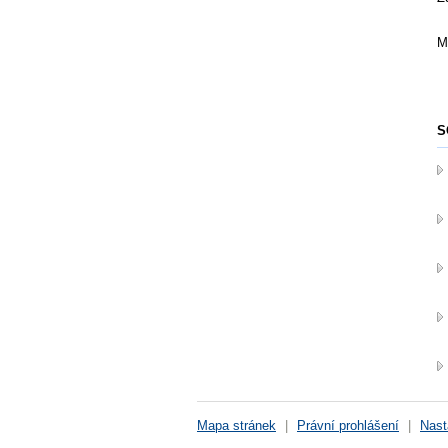
M
S
Mapa stránek
|
Právní prohlášení
|
Nast