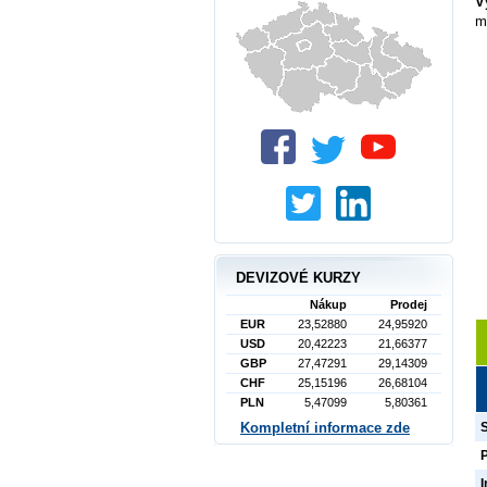
V
m
DEVIZOVÉ KURZY
Nákup
Prodej
EUR
23,52880
24,95920
USD
20,42223
21,66377
GBP
27,47291
29,14309
CHF
25,15196
26,68104
PLN
5,47099
5,80361
Kompletní informace zde
I