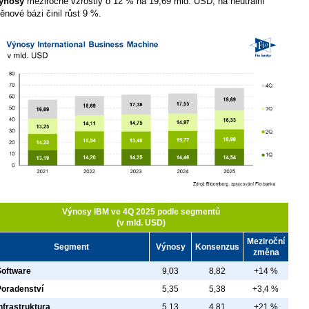
ýnosy
meziročně vzrostly o 12 % na 19,69 mld. USD, na neutrální
ěnové bázi činil růst 9 %.
Výnosy IBM ve 4Q 2025 podle segmentů
(v mld. USD)
Meziroční
Segment
Výnosy
Konsenzus
změna
Software
9,03
8,82
+14 %
Poradenství
5,35
5,38
+3,4 %
nfrastruktura
5,13
4,81
+21 %