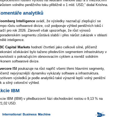
ětiprocentním růstem výnosů na neutrální měnové bázi a s meziročním
árůstem volného peněžního toku přibližně o 1 mld. USD,“ dodal Krishna.
omentáře analytiků
loomberg Intelligence
uvádí, že výsledky naznačují zlepšující se
empo růstu softwarové divize, což podporuje výhled peněžních toků i
arží pro rok 2026. Zároveň však upozorňuje, že růst výnosů
 poradenském segmentu zůstává slabší i přes nárůst zakázek v oblasti
mělé inteligence.
BC Capital Markets
hodnotí čtvrtletí jako celkově silné, přičemž
řekonání očekávání bylo taženo především segmentem infrastruktury v
ouvislosti s pokračujícím obnovovacím cyklem a rovněž solidním
ýkonem softwarové divize.
vercore ISI
poukazuje na růst napříč všemi třemi hlavními segmenty,
řičemž nejvýraznější dynamiku vykázaly software a infrastruktura.
ozitivem výsledků je podle analytiků také výrazně lepší volný peněžní
ok a silný celoroční výhled.
kcie IBM
kcie IBM (IBM) v předburzovní fázi obchodování rostou o 9,13 % na
21,02 USD.