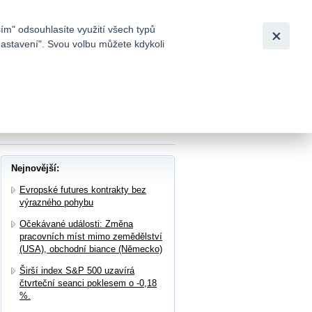
Bezpečnost
Česky
|
English
ím" odsouhlasíte využití všech typů
nastavení". Svou volbu můžete kdykoli
tků a
 vyzdvihli výkon softwarové divize a silný
Nejnovější:
Evropské futures kontrakty bez
výrazného pohybu
Očekávané události: Změna
pracovních míst mimo zemědělství
(USA), obchodní biance (Německo)
Širší index S&P 500 uzavírá
čtvrteční seanci poklesem o -0,18
%.