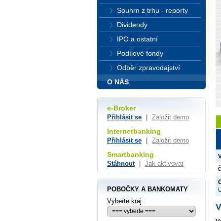
Souhrn z trhu - reporty
Dividendy
IPO a ostatní
Podílové fondy
Odběr zpravodajství
O NÁS
e-Broker
Přihlásit se
|
Založit demo
Internetbanking
Přihlásit se
|
Založit demo
Smartbanking
Stáhnout
|
Jak aktivovat
Č
O
POBOČKY A BANKOMATY
Vyberte kraj:
V