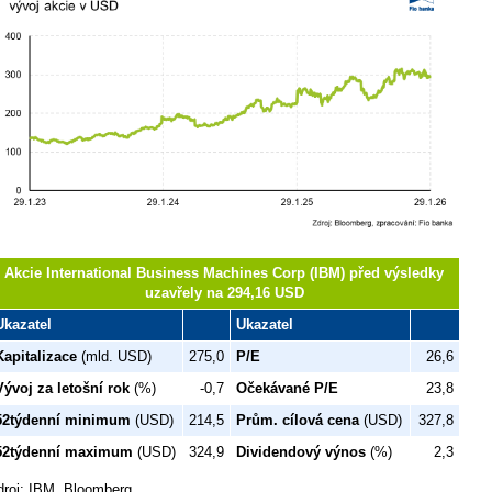
Akcie International Business Machines Corp (IBM) před výsledky
uzavřely na 294,16 USD
Ukazatel
Ukazatel
Kapitalizace
(mld. USD)
275,0
P/E
26,6
Vývoj za letošní rok
(%)
-0,7
Očekávané P/E
23,8
52týdenní minimum
(USD)
214,5
Prům. cílová cena
(USD)
327,8
52týdenní maximum
(USD)
324,9
Dividendový výnos
(%)
2,3
droj: IBM, Bloomberg