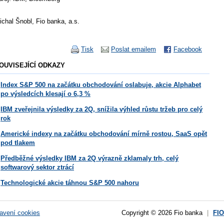
ichal Šnobl, Fio banka, a.s.
Tisk
Poslat emailem
Facebook
OUVISEJÍCÍ ODKAZY
Index S&P 500 na začátku obchodování oslabuje, akcie Alphabet
po výsledcích klesají o 6,3 %
IBM zveřejnila výsledky za 2Q, snížila výhled růstu tržeb pro celý
rok
Americké indexy na začátku obchodování mírně rostou, SaaS opět
pod tlakem
Předběžné výsledky IBM za 2Q výrazně zklamaly trh, celý
softwarový sektor ztrácí
Technologické akcie táhnou S&P 500 nahoru
avení cookies
Copyright © 2026 Fio banka
|
FI