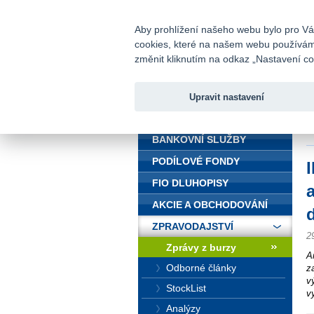
fio@fio.cz
Infomail:
Aby prohlížení našeho webu bylo pro Vás
cookies, které na našem webu používáme.
Fio banka
změnit kliknutím na odkaz „Nastavení coo
Upravit nastavení
ÚVOD
Ú
v
BANKOVNÍ SLUŽBY
PODÍLOVÉ FONDY
FIO DLUHOPISY
AKCIE A OBCHODOVÁNÍ
ZPRAVODAJSTVÍ
2
Zprávy z burzy
A
Odborné články
z
v
StockList
v
Analýzy