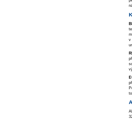
p
n
K
B
t
m
v
u
R
p
s
v
E
p
P
t
A
A
3