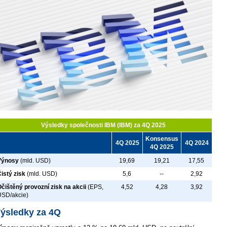
Výsledky společnosti IBM (IBM) za 4Q 2025
Konsensus
4Q 2025
4Q 2024
4Q 2025
Výnosy
(mld. USD)
19,69
19,21
17,55
istý zisk
(mld. USD)
5,6
--
2,92
čištěný provozní zisk na akcii
(EPS,
4,52
4,28
3,92
USD/akcie)
ýsledky za 4Q