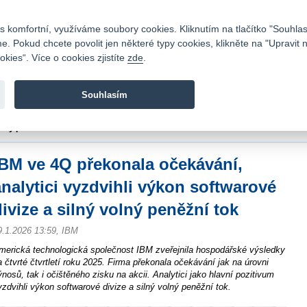
Kontakty
|
Ceník
|
Kariéra
|
Napište nám
|
Časté dotazy
|
Vztahy s investory
|
 komfortní, využíváme soubory cookies. Kliknutím na tlačítko "Souhlas
 Pokud chcete povolit jen některé typy cookies, klikněte na "Upravit 
kies“. Více o cookies zjistíte
zde
.
Fio banka je moderní česká banka. Poskytuje účty bez popla
zprostředkovává investice do cenných papírů.
Souhlasím
vod
>
Zpravodajství
>
Zprávy z burzy
>
IBM ve 4Q překonala očekávání, analytici
olný peněžní tok
IBM ve 4Q překonala očekávání,
analytici vyzdvihli výkon softwarové
divize a silný volný peněžní tok
9.1.2026 13:59, IBM
merická technologická společnost IBM zveřejnila hospodářské výsledky
a čtvrté čtvrtletí roku 2025. Firma překonala očekávání jak na úrovni
ýnosů, tak i očištěného zisku na akcii. Analytici jako hlavní pozitivum
yzdvihli výkon softwarové divize a silný volný peněžní tok.