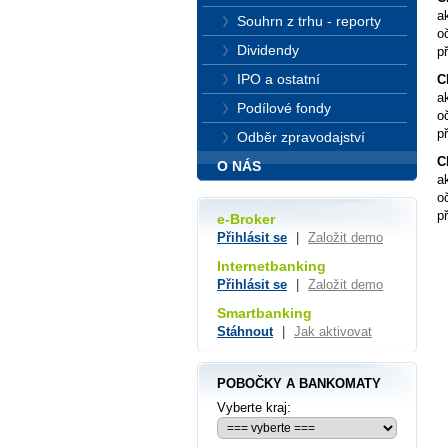
a
Souhrn z trhu - reporty
o
Dividendy
p
IPO a ostatní
C
a
Podílové fondy
o
p
Odběr zpravodajství
C
O NÁS
a
o
p
e-Broker
Přihlásit se
|
Založit demo
Internetbanking
Přihlásit se
|
Založit demo
Smartbanking
Stáhnout
|
Jak aktivovat
POBOČKY A BANKOMATY
Vyberte kraj: