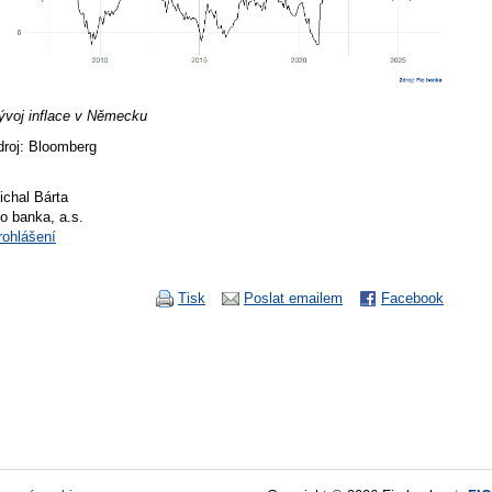
ývoj inflace v Německu
droj: Bloomberg
ichal Bárta
io banka, a.s.
rohlášení
Tisk
Poslat emailem
Facebook