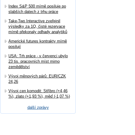
Index S&P 500 mírně posiluje po
slabších datech z trhu práce
Take-Two Interactive zveřejnil
výsledky za 1Q, čisté rezervace
mírně překonaly odhady analytiků
Americké futures kontrakty mírně
posilují
USA: Trh práce - v červenci ubylo
23 tis. pracovních míst mimo
zemědělství
Vývoj měnových párů: EUR/CZK
24,26
Vývoj cen komodit: Stříbro (+4,46
%), zlato (+1,93 %), měď (-1,07 %)
další zprávy