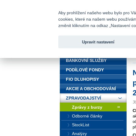
fio@fio.cz
Infomail:
Aby prohlížení našeho webu bylo pro Vás
cookies, které na našem webu používáme.
Fio banka
změnit kliknutím na odkaz „Nastavení coo
Upravit nastavení
ÚVOD
Ú
m
BANKOVNÍ SLUŽBY
PODÍLOVÉ FONDY
FIO DLUHOPISY
AKCIE A OBCHODOVÁNÍ
ZPRAVODAJSTVÍ
3
Zprávy z burzy
C
Odborné články
a
o
StockList
p
Analýzy
C