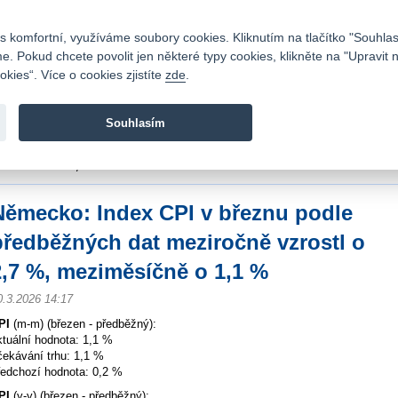
Kontakty
|
Ceník
|
Kariéra
|
Napište nám
|
Časté dotazy
|
Vztahy s investory
|
 komfortní, využíváme soubory cookies. Kliknutím na tlačítko "Souhlas
 Pokud chcete povolit jen některé typy cookies, klikněte na "Upravit 
kies“. Více o cookies zjistíte
zde
.
Fio banka je moderní česká banka. Poskytuje účty bez popla
zprostředkovává investice do cenných papírů.
Souhlasím
vod
>
Zpravodajství
>
Zprávy z burzy
>
Německo: Index CPI v březnu podle předb
eziměsíčně o 1,1 %
Německo: Index CPI v březnu podle
předběžných dat meziročně vzrostl o
2,7 %, meziměsíčně o 1,1 %
0.3.2026 14:17
PI
(m-m) (březen - předběžný):
ktuální hodnota: 1,1 %
čekávání trhu: 1,1 %
ředchozí hodnota: 0,2 %
PI
(y-y) (březen - předběžný):