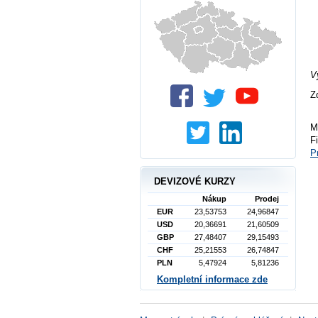
V
Z
M
F
P
DEVIZOVÉ KURZY
Nákup
Prodej
EUR
23,53753
24,96847
USD
20,36691
21,60509
GBP
27,48407
29,15493
CHF
25,21553
26,74847
PLN
5,47924
5,81236
Kompletní informace zde