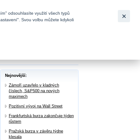
Bezpečnost
Česky
|
English
ím" odsouhlasíte využití všech typů
nastavení". Svou volbu můžete kdykoli
tků a
ěžných dat meziročně vzrostl o 2,7 %,
Nejnovější:
Zámoří uzavřelo v kladných
číslech, S&P500 na nových
maximech
Pozitivní vývoj na Wall Street
Frankfurtská burza zakončuje týden
růstem
Pražská burza v závěru týdne
klesala