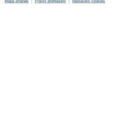
Mapa stránek
|
Právní prohlášení
|
Nastavení cookies