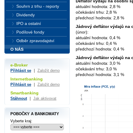
Deflátor výdajů na osobní s
Souhrn z trhu - reporty
aktuální hodnota: 2,8 %
očekávání trhu: 2,8 %
Dividendy
předchozí hodnota: 2,8 %
IPO a ostatní
Jádrový deflátor výdajů na
Podílové fondy
(únor):
aktuální hodnota: 0,4 %
Odběr zpravodajství
očekávání trhu: 0,4 %
předchozí hodnota: 0,4 %
O NÁS
Jádrový deflátor výdajů na
aktuální hodnota: 3,0 %
e-Broker
očekávání trhu: 3,0 %
Přihlásit se
|
Založit demo
předchozí hodnota: 3,1 %
Internetbanking
Přihlásit se
|
Založit demo
Smartbanking
Stáhnout
|
Jak aktivovat
POBOČKY A BANKOMATY
Vyberte kraj: