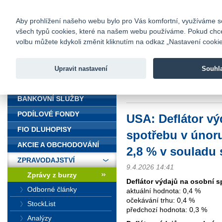
fio@fio.cz
Infomail:
Kontakty
|
Ceník
|
Kariéra
|
Na
Aby prohlížení našeho webu bylo pro Vás komfortní, využíváme sou
všech typů cookies, které na našem webu používáme. Pokud chcete 
Fio banka
volbu můžete kdykoli změnit kliknutím na odkaz „Nastavení cookies
Fio banka j
zprostředko
Upravit nastavení
Souhl
ÚVOD
Úvod
>
Zpravodajství
>
Zprávy z b
souladu s očekáváním
BANKOVNÍ SLUŽBY
PODÍLOVÉ FONDY
USA: Deflátor vý
FIO DLUHOPISY
spotřebu v únoru
AKCIE A OBCHODOVÁNÍ
2,8 % v souladu
ZPRAVODAJSTVÍ
9.4.2026 14:41
Zprávy z burzy
Deflátor výdajů na osobní s
Odborné články
aktuální hodnota: 0,4 %
očekávání trhu: 0,4 %
StockList
předchozí hodnota: 0,3 %
Analýzy