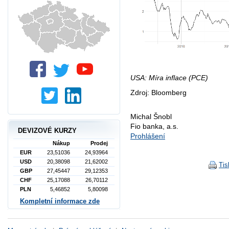
USA: Míra inflace (PCE)
Zdroj: Bloomberg
Michal Šnobl
Fio banka, a.s.
DEVIZOVÉ KURZY
Prohlášení
Nákup
Prodej
EUR
23,51036
24,93964
USD
20,38098
21,62002
Tis
GBP
27,45447
29,12353
CHF
25,17088
26,70112
PLN
5,46852
5,80098
Kompletní informace zde