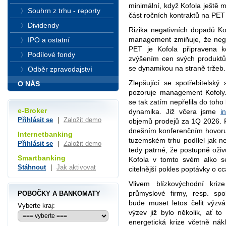
minimální, když Kofola ještě 
Souhrn z trhu - reporty
část ročních kontraktů na PE
Dividendy
Rizika negativních dopadů K
management zmiňuje, že negat
IPO a ostatní
PET je Kofola připravena k
Podílové fondy
zvýšením cen svých produktů
se dynamikou na straně tržeb.
Odběr zpravodajství
Zlepšující se spotřebitelský
O NÁS
pozoruje management Kofoly.
se tak zatím nepřelila do toho 
e-Broker
dynamika. Již včera jsme
i
Přihlásit se
|
Založit demo
objemů prodejů za 1Q 2026. Fi
dnešním konferenčním hovoru 
Internetbanking
tuzemském trhu podílel jak n
Přihlásit se
|
Založit demo
tedy patrné, že postupně oživ
Smartbanking
Kofola v tomto svém alko 
Stáhnout
|
Jak aktivovat
citelnější pokles poptávky o c
Vlivem blízkovýchodní kriz
průmyslové firmy, resp. sp
POBOČKY A BANKOMATY
bude muset letos čelit výzvá
Vyberte kraj:
výzev již bylo několik, ať t
energetická krize včetně nák