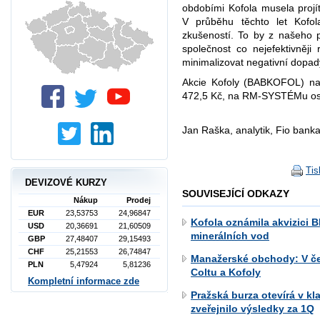
obdobími Kofola musela projí
V průběhu těchto let Kofo
zkušeností. To by z našeho
společnost co nejefektivněji
minimalizovat negativní dopady
Akcie Kofoly (BABKOFOL) na
472,5 Kč, na RM-SYSTÉMu osl
Jan Raška, analytik, Fio banka
Tis
DEVIZOVÉ KURZY
SOUVISEJÍCÍ ODKAZY
Nákup
Prodej
EUR
23,53753
24,96847
Kofola oznámila akvizici B
USD
20,36691
21,60509
minerálních vod
GBP
27,48407
29,15493
CHF
25,21553
26,74847
Manažerské obchody: V če
PLN
5,47924
5,81236
Coltu a Kofoly
Kompletní informace zde
Pražská burza otevírá v k
zveřejnilo výsledky za 1Q