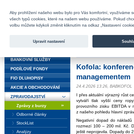
fio@fio.cz
Infomail:
Kontakty
|
Ceník
|
Kariéra
|
Na
Aby prohlížení našeho webu bylo pro Vás komfortní, využíváme sou
všech typů cookies, které na našem webu používáme. Pokud chcete 
Fio banka
volbu můžete kdykoli změnit kliknutím na odkaz „Nastavení cookies
Fio banka j
zprostředko
Upravit nastavení
Souhl
ÚVOD
Úvod
>
Zpravodajství
>
Zprávy z b
BANKOVNÍ SLUŽBY
Kofola: konferen
PODÍLOVÉ FONDY
managementem
FIO DLUHOPISY
24.4.2026 13:26, BABKOFOL
AKCIE A OBCHODOVÁNÍ
I přes aktuální výrazný růst 
ZPRAVODAJSTVÍ
vytváří tlak vyšší ceny ropy
Zprávy z burzy
provozního zisku EBITDA v 
z našeho pohledu hlavní zprá
Odborné články
Negativní dopad do nákladů
StockList
rozmezí 100 – 200 mil. Kč. D
Analýzy
ještě neprojevila. Dopady d