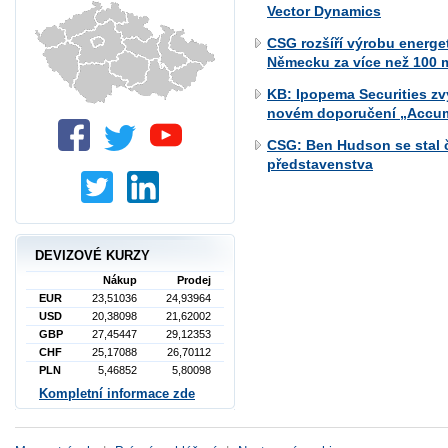
Vector Dynamics
CSG rozšíří výrobu energe
Německu za více než 100 m
KB: Ipopema Securities zv
novém doporučení „Accum
CSG: Ben Hudson se stal 
představenstva
DEVIZOVÉ KURZY
Nákup
Prodej
EUR
23,51036
24,93964
USD
20,38098
21,62002
GBP
27,45447
29,12353
CHF
25,17088
26,70112
PLN
5,46852
5,80098
Kompletní informace zde