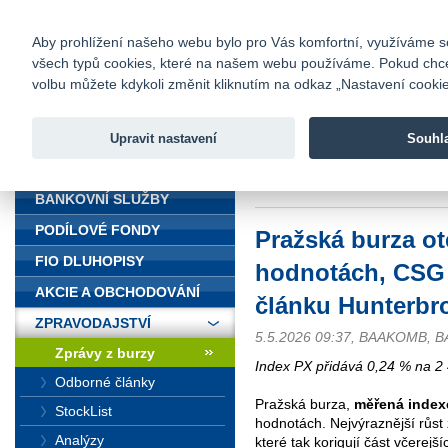
fio@fio.cz
Infomail:
Kontakty
|
Ceník
|
Kariéra
|
Na
Aby prohlížení našeho webu bylo pro Vás komfortní, využíváme sou
všech typů cookies, které na našem webu používáme. Pokud chcete 
Fio banka
volbu můžete kdykoli změnit kliknutím na odkaz „Nastavení cookies
Fio banka j
zprostředko
Upravit nastavení
Souhl
ÚVOD
Úvod
>
Zpravodajství
>
Zprávy z b
Hunterbrook Media
BANKOVNÍ SLUŽBY
PODÍLOVÉ FONDY
Pražská burza ot
FIO DLUHOPISY
hodnotách, CSG s
AKCIE A OBCHODOVÁNÍ
článku Hunterbr
ZPRAVODAJSTVÍ
5.5.2026 09:37, BAAKOMB, 
Zprávy z burzy
Index PX přidává 0,24 % na 2 
Odborné články
Pražská burza,
měřená inde
StockList
hodnotách. Nejvýraznější růs
Analýzy
které tak korigují část včerejš