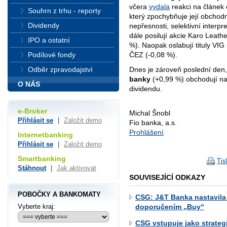
včera
vydala
reakci na článek 
Souhrn z trhu - reporty
který zpochybňuje její obchod
Dividendy
nepřesnosti, selektivní interpre
dále posilují akcie Karo Leat
IPO a ostatní
%). Naopak oslabují tituly VIG
Podílové fondy
ČEZ (-0,08 %).
Dnes je zároveň poslední den,
Odběr zpravodajství
banky
(+0,99 %) obchodují 
O NÁS
dividendu.
e-Broker
Michal Šnobl
Přihlásit se
|
Založit demo
Fio banka, a.s.
Prohlášení
Internetbanking
Přihlásit se
|
Založit demo
Smartbanking
Tis
Stáhnout
|
Jak aktivovat
SOUVISEJÍCÍ ODKAZY
POBOČKY A BANKOMATY
CSG: J&T Banka nastavila
Vyberte kraj:
doporučením „Buy“
CSG vstupuje jako strateg