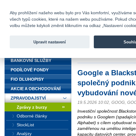
fio@fio.cz
Infomail:
Kontakty
|
Ceník
|
Kariéra
|
Na
Aby prohlížení našeho webu bylo pro Vás komfortní, využíváme sou
všech typů cookies, které na našem webu používáme. Pokud chcete 
Fio banka
volbu můžete kdykoli změnit kliknutím na odkaz „Nastavení cookies
Fio banka j
zprostředko
Upravit nastavení
Souhl
ÚVOD
Úvod
>
Zpravodajství
>
Zprávy z b
cloudu
BANKOVNÍ SLUŽBY
PODÍLOVÉ FONDY
Google a Blackst
FIO DLUHOPISY
společný podnik
AKCIE A OBCHODOVÁNÍ
vybudování nov
ZPRAVODAJSTVÍ
19.5.2026 10:02, GOOG, G
Zprávy z burzy
Investiční společnost Blackst
Odborné články
podniku s Googlem (spadající
Alphabet) s cílem vybudovat 
StockList
zaměřenou na umělou intelige
Analýzy
kapacitu datových center, prov