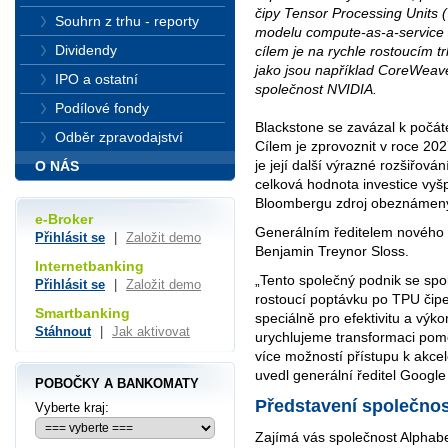
čipy Tensor Processing Units 
Souhrn z trhu - reporty
modelu compute-as-a-service (
Dividendy
cílem je na rychle rostoucím 
jako jsou například CoreWeave
IPO a ostatní
společnost NVIDIA.
Podílové fondy
Blackstone se zavázal k počáte
Odběr zpravodajství
Cílem je zprovoznit v roce 20
je její další výrazné rozšiřová
O NÁS
celková hodnota investice vyš
Bloombergu zdroj obeznámený 
e-Broker
Generálním ředitelem nového
Přihlásit se
|
Založit demo
Benjamin Treynor Sloss.
Internetbanking
„Tento společný podnik se spo
Přihlásit se
|
Založit demo
rostoucí poptávku po TPU čipe
Smartbanking
speciálně pro efektivitu a výk
Stáhnout
|
Jak aktivovat
urychlujeme transformaci pom
více možností přístupu k akc
uvedl generální ředitel Googl
POBOČKY A BANKOMATY
Představení společnos
Vyberte kraj:
Zajímá vás společnost Alphabe