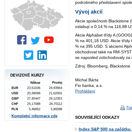
podrobného představení spole
Vývoj akcií
Akcie společnosti Blackstone 
oslabují o 0,14 % na 116,88 
Akcie Alphabet třídy A (GOOGL
% na 401,18 USD. Akcie třídy
% na 395 USD. S akciemi Alph
obchodovat také na RM-SYS
se naposled zobchodovaly za 
Zdroj: Bloomberg, Blackstone
DEVIZOVÉ KURZY
Michal Bárta
Nákup
Prodej
Fio banka, a.s.
EUR
23,51036
24,93964
Prohlášení
USD
20,38098
21,62002
GBP
27,45447
29,12353
CHF
25,17088
26,70112
Tis
PLN
5,46852
5,80098
Kompletní informace zde
SOUVISEJÍCÍ ODKAZY
Index S&P 500 na začátku