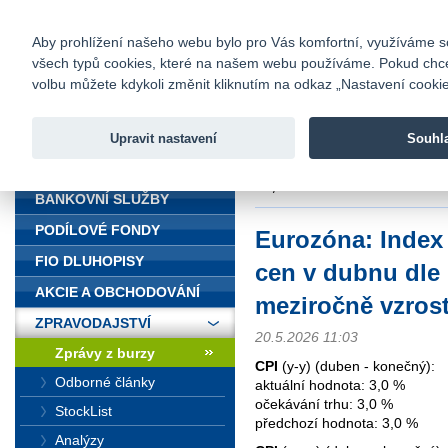
fio@fio.cz
Infomail:
Kontakty
|
Ceník
|
Kariéra
|
Na
Aby prohlížení našeho webu bylo pro Vás komfortní, využíváme sou
všech typů cookies, které na našem webu používáme. Pokud chcete 
Fio banka
volbu můžete kdykoli změnit kliknutím na odkaz „Nastavení cookies
Fio banka j
zprostředko
Upravit nastavení
Souhl
ÚVOD
Úvod
>
Zpravodajství
>
Zprávy z b
o 3,0 %
BANKOVNÍ SLUŽBY
PODÍLOVÉ FONDY
Eurozóna: Index 
FIO DLUHOPISY
cen v dubnu dle
AKCIE A OBCHODOVÁNÍ
meziročně vzrost
ZPRAVODAJSTVÍ
20.5.2026 11:03
Zprávy z burzy
CPI
(y-y) (duben - konečný):
Odborné články
aktuální hodnota: 3,0 %
očekávání trhu: 3,0 %
StockList
předchozí hodnota: 3,0 %
Analýzy