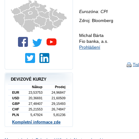
Eurozóna: CPI
Zdroj: Bloomberg
Michal Bárta
Fio banka, a.s.
Prohlášení
Tis
DEVIZOVÉ KURZY
Nákup
Prodej
EUR
23,53753
24,96847
USD
20,36691
21,60509
GBP
27,48407
29,15493
CHF
25,21553
26,74847
PLN
5,47924
5,81236
Kompletní informace zde