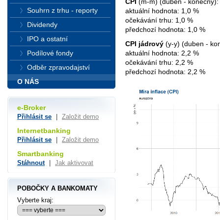
CPI
(m-m) (duben - konečný):
Souhrn z trhu - reporty
aktuální hodnota: 1,0 %
očekávání trhu: 1,0 %
Dividendy
předchozí hodnota: 1,0 %
IPO a ostatní
CPI jádrový
(y-y) (duben - ko
Podílové fondy
aktuální hodnota: 2,2 %
očekávání trhu: 2,2 %
Odběr zpravodajství
předchozí hodnota: 2,2 %
O NÁS
e-Broker
Přihlásit se
|
Založit demo
Internetbanking
Přihlásit se
|
Založit demo
Smartbanking
Stáhnout
|
Jak aktivovat
POBOČKY A BANKOMATY
Vyberte kraj: