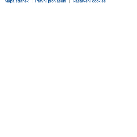
Mapa stránek
|
Právní prohlášení
|
Nastavení cookies