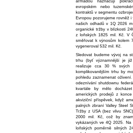
armádou naznačují pokrač
evropském nebo tuzemské
kontraktů v segmentu ozbroje
Evropou pozorujeme rovněž i v
našich odhadů v 1Q 2026 mů
organické tržby v blízkosti 2
z loňských 1825 mil. Kč. V 
směřovat k výnosům kolem 7
vygeneroval 532 mil. Kč.
Sledovat budeme vývoj na s
trhu (byť významnější je j
realizuje cca 30 % svých 
komplikovanějším trhu by mo
pohledu zaznamenat oživení. 
odeznívání shutdownu federá
kvartále by mělo docháze
amerických prodejů z konce
akviziční příspěvek, když am
palných zbraní Valley Steel S
Tržby z USA (bez vlivu SNC
2000 mil. Kč, což by zname
vykázaných ve 4Q 2025. Na 
loňských poměrně silných 2