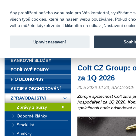
fio@fio.cz
Infomail:
Kontakty
|
Ceník
|
Kariéra
|
Na
Aby prohlížení našeho webu bylo pro Vás komfortní, využíváme sou
všech typů cookies, které na našem webu používáme. Pokud chcete 
Fio banka
volbu můžete kdykoli změnit kliknutím na odkaz „Nastavení cookies
Fio banka j
zprostředko
Upravit nastavení
Souhl
ÚVOD
Úvod
>
Zpravodajství
>
Zprávy z b
BANKOVNÍ SLUŽBY
Colt CZ Group: 
PODÍLOVÉ FONDY
za 1Q 2026
FIO DLUHOPISY
20.5.2026 12:33, BAACZGCE
AKCIE A OBCHODOVÁNÍ
Zbrojní společnost Colt zítra 
ZPRAVODAJSTVÍ
hospodaření za 1Q 2026. Ko
Zprávy z burzy
společnosti bude následovat o
Odborné články
StockList
Analýzy