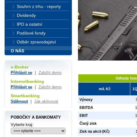
Souhrn z trhu - reporty
Dividendy
IPO a ostatní
Podílové fondy
Odběr zpravodajství
O NÁS
e-Broker
Přihlásit se
|
Založit demo
Odhady hosp
Internetbanking
Přihlásit se
|
Založit demo
mil. Kč
1Q
Smartbanking
Výnosy
7
Stáhnout
|
Jak aktivovat
EBITDA
EBIT
POBOČKY A BANKOMATY
Čistý zisk
Vyberte kraj:
Zisk na akcii (Kč)