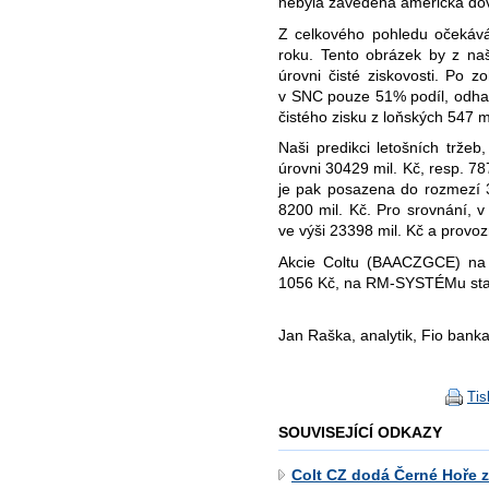
nebyla zavedena americká dov
Z celkového pohledu očekává
roku. Tento obrázek by z na
úrovni čisté ziskovosti. Po zo
v SNC pouze 51% podíl, odha
čistého zisku z loňských 547 mi
Naši predikci letošních trže
úrovni 30429 mil. Kč, resp. 7
je pak posazena do rozmezí 
8200 mil. Kč. Pro srovnání, v
ve výši 23398 mil. Kč a provoz
Akcie Coltu (BAACZGCE) na 
1056 Kč, na RM-SYSTÉMu stag
Jan Raška, analytik, Fio banka
Tis
SOUVISEJÍCÍ ODKAZY
Colt CZ dodá Černé Hoře zb