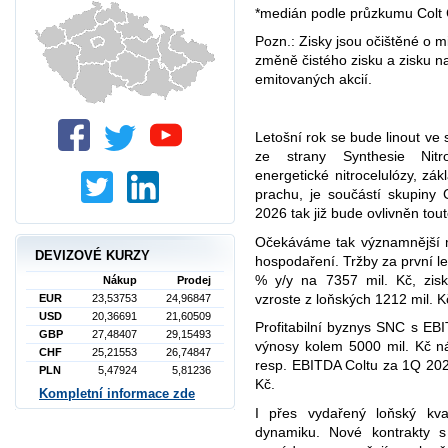
*medián podle průzkumu Colt
Pozn.: Zisky jsou očištěné o m
změně čistého zisku a zisku n
emitovaných akcií.
Letošní rok se bude linout ve 
ze strany Synthesie Nitr
energetické nitrocelulózy, zák
prachu, je součástí skupiny
2026 tak již bude ovlivněn tout
Očekáváme tak významnější m
DEVIZOVÉ KURZY
hospodaření. Tržby za první le
% y/y na 7357 mil. Kč, zis
Nákup
Prodej
vzroste z loňských 1212 mil. K
EUR
23,53753
24,96847
USD
20,36691
21,60509
Profitabilní byznys SNC s EBI
GBP
27,48407
29,15493
výnosy kolem 5000 mil. Kč n
CHF
25,21553
26,74847
resp. EBITDA Coltu za 1Q 2026
PLN
5,47924
5,81236
Kč.
Kompletní informace zde
I přes vydařený loňský kva
dynamiku. Nové kontrakty 