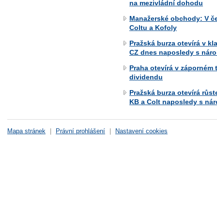
na mezivládní dohodu
Manažerské obchody: V če
Coltu a Kofoly
Pražská burza otevírá v k
CZ dnes naposledy s nár
Praha otevírá v záporném t
dividendu
Pražská burza otevírá růs
KB a Colt naposledy s ná
Mapa stránek
|
Právní prohlášení
|
Nastavení cookies