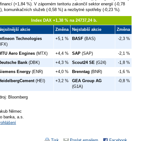
 financí (+1,84 %). V záporném teritoriu zakončil sektor energií (-0,78
), komunikačních služeb (-0,58 %) a nezbytné spotřeby (-0,23 %).
Index DAX +1,38 % na 24737,24 b.
Nejsilnější akcie
Změna
Nejslabší akcie
Změna
Infineon Technologies
+5,1 %
BASF
(BAS)
-2,3 %
(IFX)
MTU Aero Engines
(MTX)
+4,4 %
SAP
(SAP)
-2,1 %
Deutsche Bank
(DBK)
+4,3 %
Scout24 SE
(G24)
-1,8 %
Siemens Energy
(ENR)
+4,0 %
Brenntag
(BNR)
-1,6 %
HeidelbergCement
(HEI)
+3,2 %
GEA Group AG
-0,8 %
(G1A)
droj: Bloomberg
akub Němec
io banka, a.s.
rohlášení
Tisk
Poslat emailem
Facebook