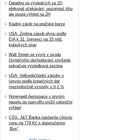
Datadog ve výsledcích za 2Q
překonal očekávání, pozornost trhu
ale poutá výhled na 2H
Kladný závěr na pražské burze
USA: Změna zásob plynu podle
EIA k 31. červenci na 33 mld.
kubických stop
Wall Street se vyvíji v úvodu
čtvrtečního obchodování smíšeně,
pokračuje výsledková sezóna
USA: Velkoobchodní zásoby v
červnu podle konečných dat
meziměsíčně vzrostly o 0,2 %
Honeywell Aerospace v prvním
reportu po spin-offu snížil celoroční
výhled
CSG: J&T Banka nastavila cílovou
cenu na 779 Kč s doporučením
„Buy“