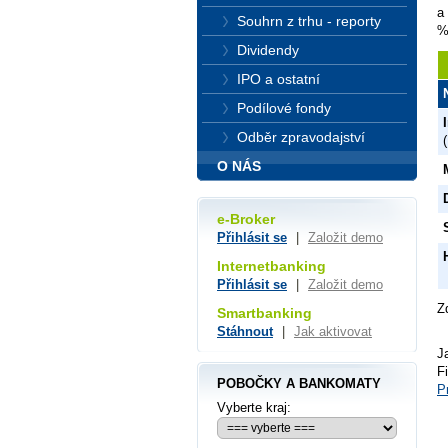
a
Souhrn z trhu - reporty
%
Dividendy
IPO a ostatní
Podílové fondy
Odběr zpravodajství
O NÁS
e-Broker
Přihlásit se
|
Založit demo
Internetbanking
Přihlásit se
|
Založit demo
Z
Smartbanking
Stáhnout
|
Jak aktivovat
J
F
POBOČKY A BANKOMATY
P
Vyberte kraj: