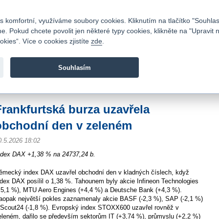
Kontakty
|
Ceník
|
Kariéra
|
Napište nám
|
Časté dotazy
|
Vztahy s investory
|
 komfortní, využíváme soubory cookies. Kliknutím na tlačítko "Souhlas
 Pokud chcete povolit jen některé typy cookies, klikněte na "Upravit 
kies“. Více o cookies zjistíte
zde
.
Fio banka je moderní česká banka. Poskytuje účty bez popla
zprostředkovává investice do cenných papírů.
Souhlasím
vod
>
Zpravodajství
>
Zprávy z burzy
>
Frankfurtská burza uzavřela obchodní d
Frankfurtská burza uzavřela
obchodní den v zeleném
0.5.2026 18:02
ndex DAX +1,38 % na 24737,24 b.
ěmecký index DAX uzavřel obchodní den v kladných číslech, když
ndex DAX posílil o 1,38 %. Tahounem byly akcie Infineon Technologies
+5,1 %), MTU Aero Engines (+4,4 %) a Deutsche Bank (+4,3 %).
aopak největší pokles zaznamenaly akcie BASF (-2,3 %), SAP (-2,1 %)
 Scout24 (-1,8 %). Evropský index STOXX600 uzavřel rovněž v
eleném, dařilo se především sektorům IT (+3,74 %), průmyslu (+2,2 %)