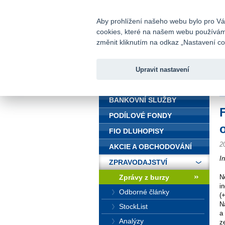
fio@fio.cz
Infomail:
Aby prohlížení našeho webu bylo pro Vás
cookies, které na našem webu používáme.
Fio banka
změnit kliknutím na odkaz „Nastavení coo
Upravit nastavení
ÚVOD
Ú
BANKOVNÍ SLUŽBY
PODÍLOVÉ FONDY
FIO DLUHOPISY
2
AKCIE A OBCHODOVÁNÍ
I
ZPRAVODAJSTVÍ
Zprávy z burzy
N
i
Odborné články
(
N
StockList
a
Analýzy
z