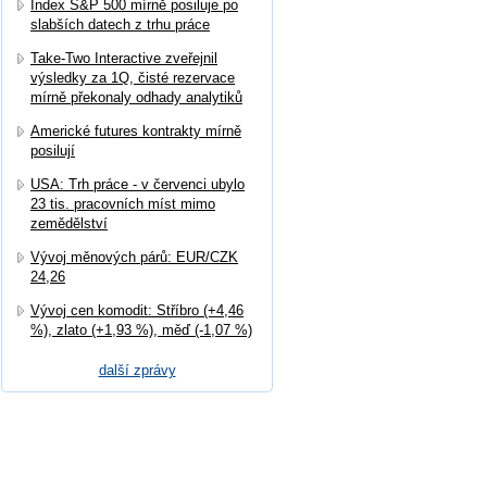
Index S&P 500 mírně posiluje po
slabších datech z trhu práce
Take-Two Interactive zveřejnil
výsledky za 1Q, čisté rezervace
mírně překonaly odhady analytiků
Americké futures kontrakty mírně
posilují
USA: Trh práce - v červenci ubylo
23 tis. pracovních míst mimo
zemědělství
Vývoj měnových párů: EUR/CZK
24,26
Vývoj cen komodit: Stříbro (+4,46
%), zlato (+1,93 %), měď (-1,07 %)
další zprávy