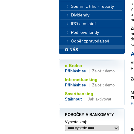
s
Souhrn z trhu - reporty
v
a
Dividendy
m
IPO a ostatní
Z
Podílové fondy
m
d
Odběr zpravodajství
ko
O NÁS
A
A
e-Broker
R
Přihlásit se
|
Založit demo
Z
Internetbanking
Přihlásit se
|
Založit demo
M
Smartbanking
F
Stáhnout
|
Jak aktivovat
P
POBOČKY A BANKOMATY
Vyberte kraj:
S