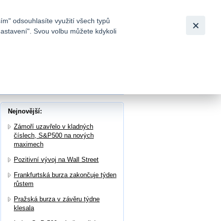
Bezpečnost
Česky
|
English
ím" odsouhlasíte využití všech typů
nastavení". Svou volbu můžete kdykoli
tků a
 komponentů pro munici
Nejnovější:
Zámoří uzavřelo v kladných
číslech, S&P500 na nových
maximech
Pozitivní vývoj na Wall Street
Frankfurtská burza zakončuje týden
růstem
Pražská burza v závěru týdne
klesala