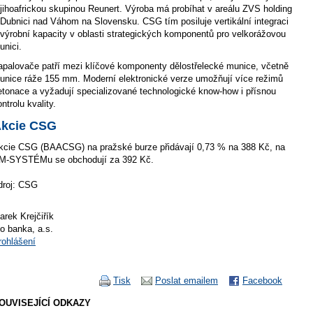
 jihoafrickou skupinou Reunert. Výroba má probíhat v areálu ZVS holding
 Dubnici nad Váhom na Slovensku. CSG tím posiluje vertikální integraci
 výrobní kapacity v oblasti strategických komponentů pro velkorážovou
unici.
apalovače patří mezi klíčové komponenty dělostřelecké munice, včetně
unice ráže 155 mm. Moderní elektronické verze umožňují více režimů
etonace a vyžadují specializované technologické know-how i přísnou
ntrolu kvality.
kcie CSG
kcie CSG (BAACSG) na pražské burze přidávají 0,73 % na 388 Kč, na
M-SYSTÉMu se obchodují za 392 Kč.
droj: CSG
arek Krejčiřík
io banka, a.s.
rohlášení
Tisk
Poslat emailem
Facebook
OUVISEJÍCÍ ODKAZY