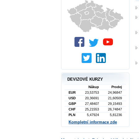
DEVIZOVÉ KURZY
Nákup
Prodej
EUR
23,53753
24,96847
USD
20,36691
21,60509
GBP
27,48407
29,15493
CHF
25,21553
26,74847
PLN
5,47924
5,81236
Kompletní informace zde