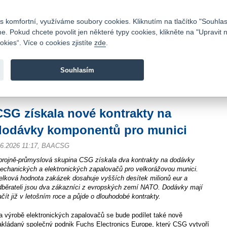
Kontakty
|
Ceník
|
Kariéra
|
Napište nám
|
Časté dotazy
|
Vztahy s investory
|
 komfortní, využíváme soubory cookies. Kliknutím na tlačítko "Souhlas
 Pokud chcete povolit jen některé typy cookies, klikněte na "Upravit 
kies“. Více o cookies zjistíte
zde
.
Fio banka je moderní česká banka. Poskytuje účty bez popla
zprostředkovává investice do cenných papírů.
Souhlasím
vod
>
Zpravodajství
>
Zprávy z burzy
>
CSG získala nové kontrakty na dodávky
CSG získala nové kontrakty na
dodávky komponentů pro munici
.6.2026 11:17, BAACSG
brojně-průmyslová skupina CSG získala dva kontrakty na dodávky
echanických a elektronických zapalovačů pro velkorážovou munici.
elková hodnota zakázek dosahuje vyšších desítek milionů eur a
dběrateli jsou dva zákazníci z evropských zemí NATO. Dodávky mají
ačít již v letošním roce a půjde o dlouhodobé kontrakty.
a výrobě elektronických zapalovačů se bude podílet také nově
akládaný společný podnik Fuchs Electronics Europe, který CSG vytvoří