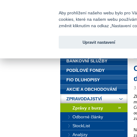
fio@fio.cz
Infomail:
Aby prohlížení našeho webu bylo pro Vás
cookies, které na našem webu používáme.
Fio banka
změnit kliknutím na odkaz „Nastavení coo
Upravit nastavení
ÚVOD
Ú
BANKOVNÍ SLUŽBY
PODÍLOVÉ FONDY
FIO DLUHOPISY
3
AKCIE A OBCHODOVÁNÍ
Z
ZPRAVODAJSTVÍ
m
C
Zprávy z burzy
o
Odborné články
z
StockList
N
Analýzy
z