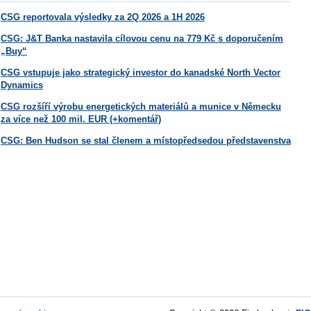
CSG reportovala výsledky za 2Q 2026 a 1H 2026
CSG: J&T Banka nastavila cílovou cenu na 779 Kč s doporučením
„Buy“
CSG vstupuje jako strategický investor do kanadské North Vector
Dynamics
CSG rozšíří výrobu energetických materiálů a munice v Německu
za více než 100 mil. EUR (+komentář)
CSG: Ben Hudson se stal členem a místopředsedou představenstva