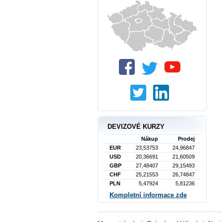
DEVIZOVÉ KURZY
Nákup
Prodej
EUR
23,53753
24,96847
USD
20,36691
21,60509
GBP
27,48407
29,15493
CHF
25,21553
26,74847
PLN
5,47924
5,81236
Kompletní informace zde