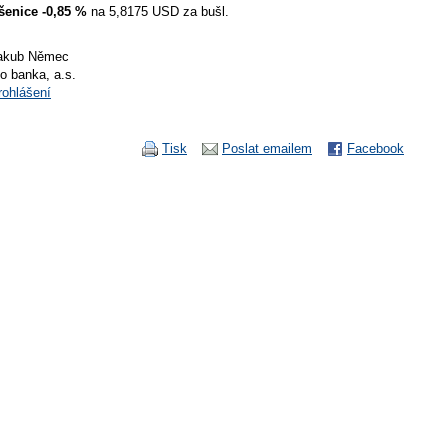
šenice -0,85 %
na 5,8175 USD za bušl.
akub Němec
io banka, a.s.
rohlášení
Tisk
Poslat emailem
Facebook