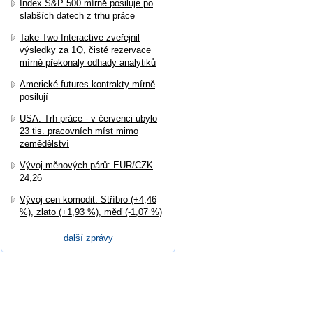
Index S&P 500 mírně posiluje po
slabších datech z trhu práce
Take-Two Interactive zveřejnil
výsledky za 1Q, čisté rezervace
mírně překonaly odhady analytiků
Americké futures kontrakty mírně
posilují
USA: Trh práce - v červenci ubylo
23 tis. pracovních míst mimo
zemědělství
Vývoj měnových párů: EUR/CZK
24,26
Vývoj cen komodit: Stříbro (+4,46
%), zlato (+1,93 %), měď (-1,07 %)
další zprávy