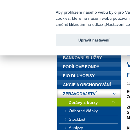
fio@fio.cz
Infomail:
Aby prohlížení našeho webu bylo pro Vás
cookies, které na našem webu používáme.
Fio banka
změnit kliknutím na odkaz „Nastavení coo
Upravit nastavení
ÚVOD
Ú
BANKOVNÍ SLUŽBY
PODÍLOVÉ FONDY
FIO DLUHOPISY
1
AKCIE A OBCHODOVÁNÍ
R
ZPRAVODAJSTVÍ
Z
Zprávy z burzy
Z
Odborné články
S
M
StockList
Analýzy
K