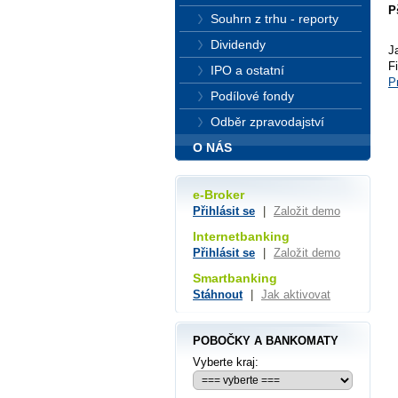
P
Souhrn z trhu - reporty
Dividendy
J
F
IPO a ostatní
P
Podílové fondy
Odběr zpravodajství
O NÁS
e-Broker
Přihlásit se
|
Založit demo
Internetbanking
Přihlásit se
|
Založit demo
Smartbanking
Stáhnout
|
Jak aktivovat
POBOČKY A BANKOMATY
Vyberte kraj: