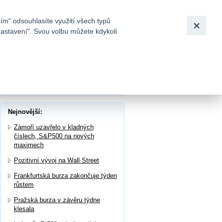
Bezpečnost
Česky
|
English
ím" odsouhlasíte využití všech typů
nastavení". Svou volbu můžete kdykoli
tků a
pa (-4,49 %) a měď (+1,99 %)
Nejnovější:
Zámoří uzavřelo v kladných
číslech, S&P500 na nových
maximech
Pozitivní vývoj na Wall Street
Frankfurtská burza zakončuje týden
růstem
Pražská burza v závěru týdne
klesala