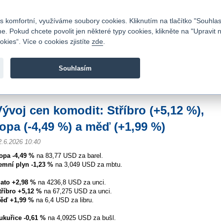
Kontakty
|
Ceník
|
Kariéra
|
Napište nám
|
Časté dotazy
|
Vztahy s investory
|
 komfortní, využíváme soubory cookies. Kliknutím na tlačítko "Souhlas
 Pokud chcete povolit jen některé typy cookies, klikněte na "Upravit 
kies“. Více o cookies zjistíte
zde
.
Fio banka je moderní česká banka. Poskytuje účty bez popla
zprostředkovává investice do cenných papírů.
Souhlasím
vod
>
Zpravodajství
>
Zprávy z burzy
>
Vývoj cen komodit: Stříbro (+5,12 %), ro
Vývoj cen komodit: Stříbro (+5,12 %),
ropa (-4,49 %) a měď (+1,99 %)
2.6.2026 10:40
opa -4,49 %
na 83,77 USD za barel.
emní plyn -1,23 %
na 3,049 USD za mbtu.
lato +2,98 %
na 4236,8 USD za unci.
tříbro +5,12 %
na 67,275 USD za unci.
ěď +1,99 %
na 6,4 USD za libru.
ukuřice -0,61 %
na 4,0925 USD za bušl.