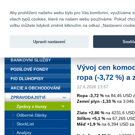
fio@fio.cz
Infomail:
Kontakty
|
Ceník
|
Kariéra
|
Na
Aby prohlížení našeho webu bylo pro Vás komfortní, využíváme sou
všech typů cookies, které na našem webu používáme. Pokud chcete 
Fio banka
volbu můžete kdykoli změnit kliknutím na odkaz „Nastavení cookies
Fio banka j
zprostředko
Upravit nastavení
Souhl
ÚVOD
Úvod
>
Zpravodajství
>
Zprávy z b
BANKOVNÍ SLUŽBY
Vývoj cen komodi
PODÍLOVÉ FONDY
ropa (-3,72 %) a 
FIO DLUHOPISY
12.6.2026 13:57
AKCIE A OBCHODOVÁNÍ
Ropa -3,72 %
na 84,45 USD za
ZPRAVODAJSTVÍ
Zemní plyn -1,33 %
na 3,046
Zprávy z burzy
Zlato +2,86 %
na 4231,6 USD 
Odborné články
Stříbro +5,1 %
na 67,265 USD 
StockList
Měď +1,9 %
na 6,394 USD za l
Analýzy