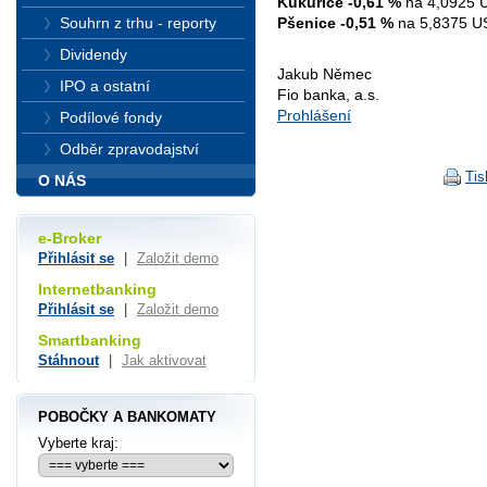
Kukuřice -0,61 %
na 4,0925 U
Pšenice -0,51 %
na 5,8375 US
Souhrn z trhu - reporty
Dividendy
Jakub Němec
IPO a ostatní
Fio banka, a.s.
Prohlášení
Podílové fondy
Odběr zpravodajství
Tis
O NÁS
e-Broker
Přihlásit se
|
Založit demo
Internetbanking
Přihlásit se
|
Založit demo
Smartbanking
Stáhnout
|
Jak aktivovat
POBOČKY A BANKOMATY
Vyberte kraj: