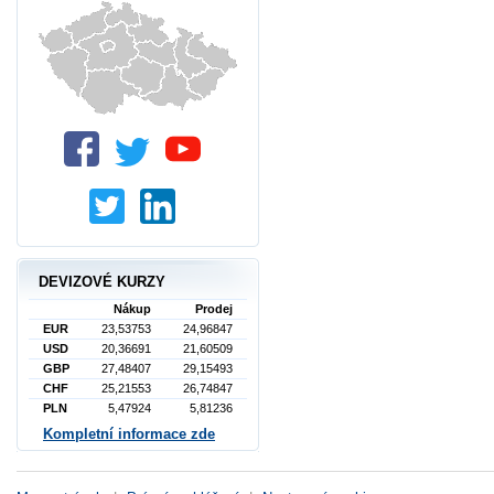
DEVIZOVÉ KURZY
Nákup
Prodej
EUR
23,53753
24,96847
USD
20,36691
21,60509
GBP
27,48407
29,15493
CHF
25,21553
26,74847
PLN
5,47924
5,81236
Kompletní informace zde