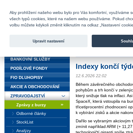
fio@fio.cz
Infomail:
Kontakty
|
Ceník
|
Kariéra
|
Na
Aby prohlížení našeho webu bylo pro Vás komfortní, využíváme sou
všech typů cookies, které na našem webu používáme. Pokud chcete 
Fio banka
volbu můžete kdykoli změnit kliknutím na odkaz „Nastavení cookies
Fio banka j
zprostředko
Upravit nastavení
Souhl
ÚVOD
Úvod
>
Zpravodajství
>
Zprávy z b
BANKOVNÍ SLUŽBY
Indexy končí tý
PODÍLOVÉ FONDY
12.6.2026 22:02
FIO DLUHOPISY
Během závěrečného obchodován
AKCIE A OBCHODOVÁNÍ
pohybům a trh končí v zelených
který snižuje tlak na inflaci. 
ZPRAVODAJSTVÍ
SpaceX, která vstoupila na bu
Zprávy z burzy
třicetiprocentní zhodnocení op
k vybírání zisků a akcie nakon
Odborné články
Dařilo se vybraným akciovým ti
StockList
zmínit například ARM (+ 11,27
Analýzy
technologičtí giganti spíše ztr