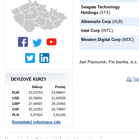
Seagate Technology
Holdings
(STX)
Albemarle Corp
(ALB)
Intel Corp
(INTC)
Western Digital Corp
(WDC)
Jan Pazourek, Fio banka, a.s.
DEVIZOVÉ KURZY
Tis
Nákup
Prodej
EUR
23,53753
24,96847
USD
20,36691
21,60509
GBP
27,48407
29,15493
CHF
25,21553
26,74847
PLN
5,47924
5,81236
Kompletní informace zde