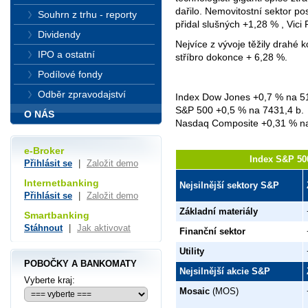
dařilo. Nemovitostní sektor po
Souhrn z trhu - reporty
přidal slušných +1,28 % , Vici
Dividendy
Nejvíce z vývoje těžily drahé k
IPO a ostatní
stříbro dokonce + 6,28 %.
Podílové fondy
Odběr zpravodajství
Index Dow Jones +0,7 % na 5
S&P 500 +0,5 % na 7431,4 b.
O NÁS
Nasdaq Composite +0,31 % na
e-Broker
Index S&P 500
Přihlásit se
|
Založit demo
Internetbanking
Nejsilnější sektory S&P
Přihlásit se
|
Založit demo
Základní materiály
Smartbanking
Stáhnout
|
Jak aktivovat
Finanční sektor
Utility
POBOČKY A BANKOMATY
Nejsilnější akcie S&P
Vyberte kraj:
Mosaic
(MOS)