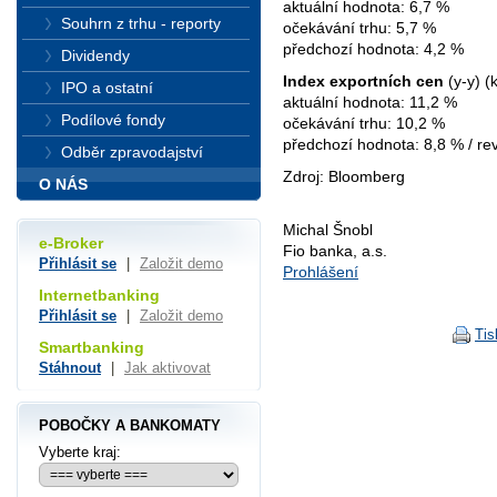
aktuální hodnota: 6,7 %
Souhrn z trhu - reporty
očekávání trhu: 5,7 %
předchozí hodnota: 4,2 %
Dividendy
Index exportních cen
(y-y) (
IPO a ostatní
aktuální hodnota: 11,2 %
Podílové fondy
očekávání trhu: 10,2 %
předchozí hodnota: 8,8 % / rev
Odběr zpravodajství
Zdroj: Bloomberg
O NÁS
Michal Šnobl
e-Broker
Fio banka, a.s.
Přihlásit se
|
Založit demo
Prohlášení
Internetbanking
Přihlásit se
|
Založit demo
Tis
Smartbanking
Stáhnout
|
Jak aktivovat
POBOČKY A BANKOMATY
Vyberte kraj: