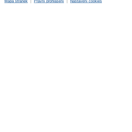
Mapa stránek
|
Právní prohlášení
|
Nastavení cookies