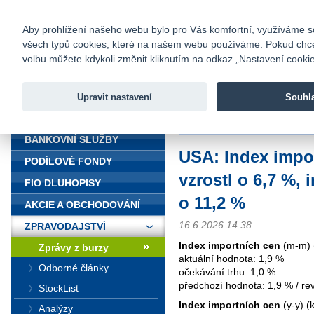
fio@fio.cz
Infomail:
Kontakty
|
Ceník
|
Kariéra
|
Na
Aby prohlížení našeho webu bylo pro Vás komfortní, využíváme sou
všech typů cookies, které na našem webu používáme. Pokud chcete 
Fio banka
volbu můžete kdykoli změnit kliknutím na odkaz „Nastavení cookies
Fio banka j
zprostředko
Upravit nastavení
Souhl
ÚVOD
Úvod
>
Zpravodajství
>
Zprávy z b
BANKOVNÍ SLUŽBY
USA: Index impo
PODÍLOVÉ FONDY
vzrostl o 6,7 %,
FIO DLUHOPISY
o 11,2 %
AKCIE A OBCHODOVÁNÍ
16.6.2026 14:38
ZPRAVODAJSTVÍ
Index importních cen
(m-m) 
Zprávy z burzy
aktuální hodnota: 1,9 %
Odborné články
očekávání trhu: 1,0 %
předchozí hodnota: 1,9 % / rev
StockList
Index importních cen
(y-y) (
Analýzy