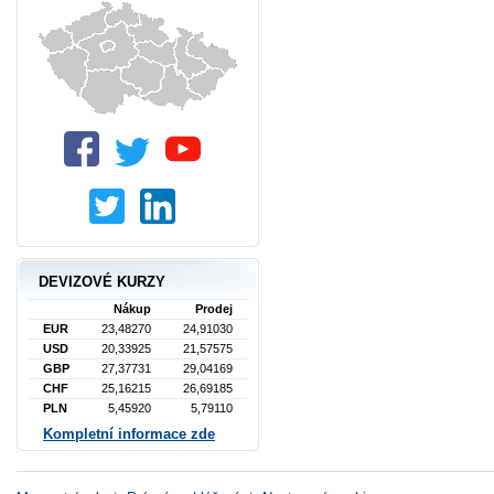
DEVIZOVÉ KURZY
Nákup
Prodej
EUR
23,48270
24,91030
USD
20,33925
21,57575
GBP
27,37731
29,04169
CHF
25,16215
26,69185
PLN
5,45920
5,79110
Kompletní informace zde