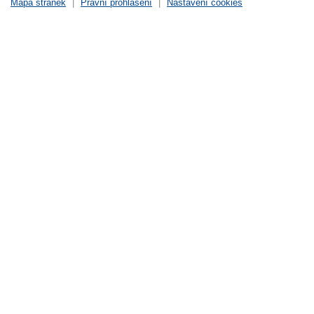
Mapa stránek
|
Právní prohlášení
|
Nastavení cookies