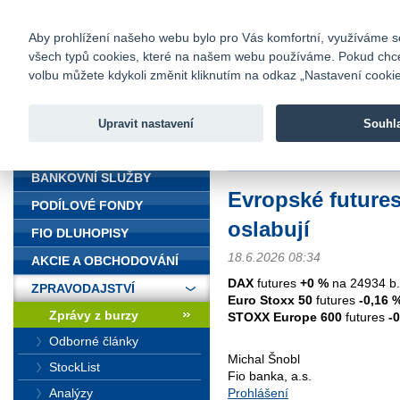
fio@fio.cz
Infomail:
Kontakty
|
Ceník
|
Kariéra
|
Na
Aby prohlížení našeho webu bylo pro Vás komfortní, využíváme sou
všech typů cookies, které na našem webu používáme. Pokud chcete 
Fio banka
volbu můžete kdykoli změnit kliknutím na odkaz „Nastavení cookies
Fio banka j
zprostředko
Upravit nastavení
Souhl
ÚVOD
Úvod
>
Zpravodajství
>
Zprávy z b
BANKOVNÍ SLUŽBY
Evropské futures
PODÍLOVÉ FONDY
oslabují
FIO DLUHOPISY
18.6.2026 08:34
AKCIE A OBCHODOVÁNÍ
DAX
futures
+0 %
na 24934 b.
ZPRAVODAJSTVÍ
Euro Stoxx 50
futures
-0,16 
Zprávy z burzy
STOXX Europe 600
futures
-
Odborné články
Michal Šnobl
StockList
Fio banka, a.s.
Analýzy
Prohlášení