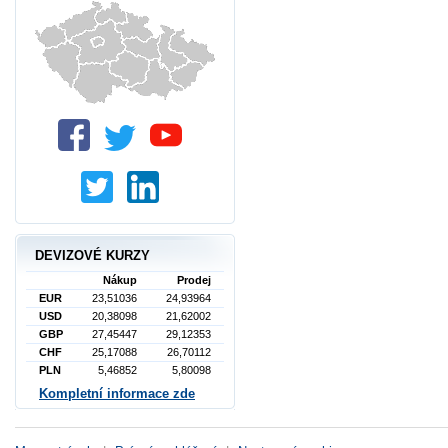
DEVIZOVÉ KURZY
Nákup
Prodej
EUR
23,51036
24,93964
USD
20,38098
21,62002
GBP
27,45447
29,12353
CHF
25,17088
26,70112
PLN
5,46852
5,80098
Kompletní informace zde