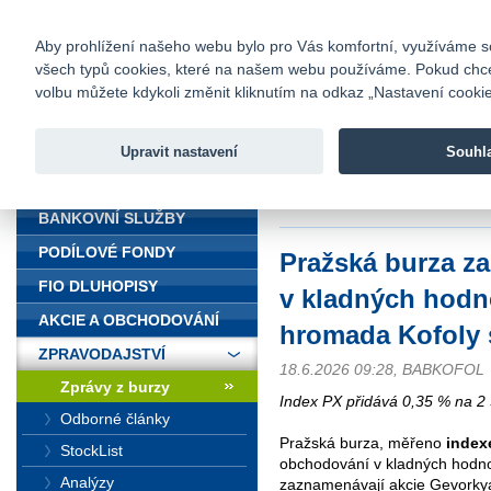
fio@fio.cz
Infomail:
Kontakty
|
Ceník
|
Kariéra
|
Na
Aby prohlížení našeho webu bylo pro Vás komfortní, využíváme sou
všech typů cookies, které na našem webu používáme. Pokud chcete 
Fio banka
volbu můžete kdykoli změnit kliknutím na odkaz „Nastavení cookies
Fio banka j
zprostředko
Upravit nastavení
Souhl
ÚVOD
Úvod
>
Zpravodajství
>
Zprávy z b
schválila dividendu
BANKOVNÍ SLUŽBY
PODÍLOVÉ FONDY
Pražská burza z
FIO DLUHOPISY
v kladných hodn
AKCIE A OBCHODOVÁNÍ
hromada Kofoly 
ZPRAVODAJSTVÍ
18.6.2026 09:28, BABKOFOL
Zprávy z burzy
Index PX přidává 0,35 % na 2 
Odborné články
Pražská burza, měřeno
index
StockList
obchodování v kladných hodno
Analýzy
zaznamenávají akcie Gevorky