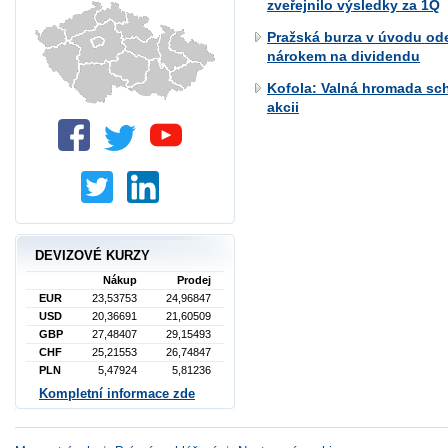
zveřejnilo výsledky za 1Q
Pražská burza v úvodu od
nárokem na dividendu
Kofola: Valná hromada sch
akcii
DEVIZOVÉ KURZY
Nákup
Prodej
EUR
23,53753
24,96847
USD
20,36691
21,60509
GBP
27,48407
29,15493
CHF
25,21553
26,74847
PLN
5,47924
5,81236
Kompletní informace zde