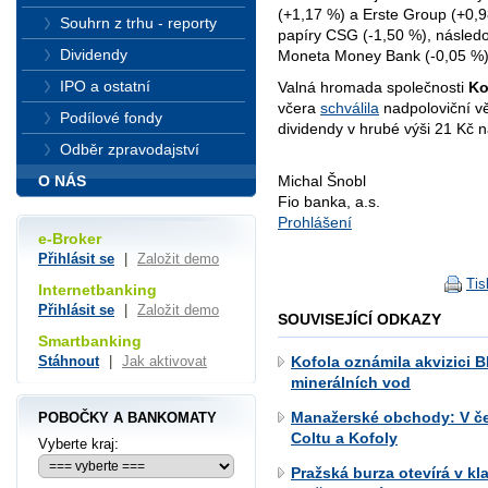
(+1,17 %) a Erste Group (+0,9
Souhrn z trhu - reporty
papíry CSG (-1,50 %), násled
Dividendy
Moneta Money Bank (-0,05 %)
IPO a ostatní
Valná hromada společnosti
Ko
včera
schválila
nadpoloviční vě
Podílové fondy
dividendy v hrubé výši 21 Kč na
Odběr zpravodajství
Michal Šnobl
O NÁS
Fio banka, a.s.
Prohlášení
e-Broker
Přihlásit se
|
Založit demo
Tis
Internetbanking
Přihlásit se
|
Založit demo
SOUVISEJÍCÍ ODKAZY
Smartbanking
Stáhnout
|
Jak aktivovat
Kofola oznámila akvizici B
minerálních vod
Manažerské obchody: V če
POBOČKY A BANKOMATY
Coltu a Kofoly
Vyberte kraj:
Pražská burza otevírá v k