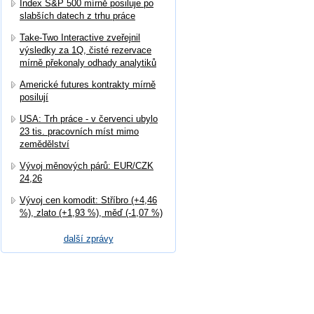
Index S&P 500 mírně posiluje po
slabších datech z trhu práce
Take-Two Interactive zveřejnil
výsledky za 1Q, čisté rezervace
mírně překonaly odhady analytiků
Americké futures kontrakty mírně
posilují
USA: Trh práce - v červenci ubylo
23 tis. pracovních míst mimo
zemědělství
Vývoj měnových párů: EUR/CZK
24,26
Vývoj cen komodit: Stříbro (+4,46
%), zlato (+1,93 %), měď (-1,07 %)
další zprávy