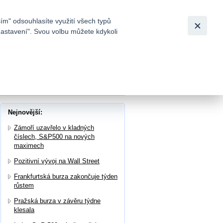
Bezpečnost
Česky
|
English
ím" odsouhlasíte využití všech typů
nastavení". Svou volbu můžete kdykoli
tků a
K Hynix je údajně sedmkrát přeupsáno
Nejnovější:
Zámoří uzavřelo v kladných
číslech, S&P500 na nových
maximech
Pozitivní vývoj na Wall Street
Frankfurtská burza zakončuje týden
růstem
Pražská burza v závěru týdne
klesala