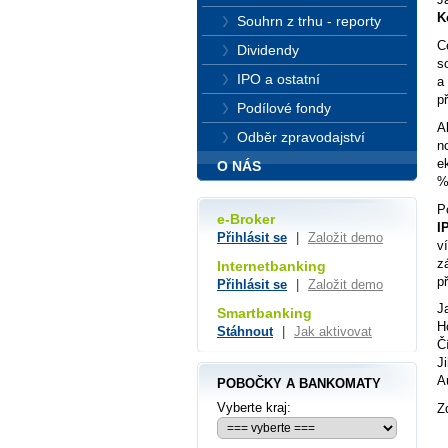
K
Souhrn z trhu - reporty
C
Dividendy
s
IPO a ostatní
a
p
Podílové fondy
A
Odběr zpravodajství
n
e
O NÁS
%
P
e-Broker
I
Přihlásit se
|
Založit demo
v
z
Internetbanking
p
Přihlásit se
|
Založit demo
J
Smartbanking
H
Stáhnout
|
Jak aktivovat
Č
J
A
POBOČKY A BANKOMATY
Vyberte kraj:
Z