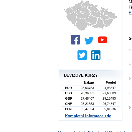
M
F
P
S
DEVIZOVÉ KURZY
Nákup
Prodej
EUR
23,53753
24,96847
USD
20,36691
21,60509
GBP
27,48407
29,15493
CHF
25,21553
26,74847
PLN
5,47924
5,81236
Kompletní informace zde