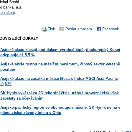
ichal Šnobl
io banka, a.s.
rohlášení
Tisk
Poslat emailem
Facebook
OUVISEJÍCÍ ODKAZY
Asijské akcie klesají pod tlakem výrobců čipů, jihokorejský Kospi
odepisuje až 5,5 %
Asijské akcie rostou na měsíční maximum, čipový sektor výrazně
posiluje
Asijské akcie na začátku měsíce klesají, Index MSCI Asia Pacific
-0,6 %
SK Hynix vykázal za 2Q rekordní čísla, tržby i provozní zisk však
zaostaly za očekáváním
Asijsko-pacifický region se obchoduje smíšeně, SK Hynix nemá v
plánu získat závody Intelu v Ohiu