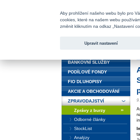
fio@fio.cz
Infomail:
Aby prohlížení našeho webu bylo pro Vás
cookies, které na našem webu používáme.
Fio banka
změnit kliknutím na odkaz „Nastavení coo
Upravit nastavení
ÚVOD
Ú
BANKOVNÍ SLUŽBY
PODÍLOVÉ FONDY
FIO DLUHOPISY
AKCIE A OBCHODOVÁNÍ
9
ZPRAVODAJSTVÍ
A
Zprávy z burzy
n
Odborné články
in
StockList
I
t
Analýzy
J