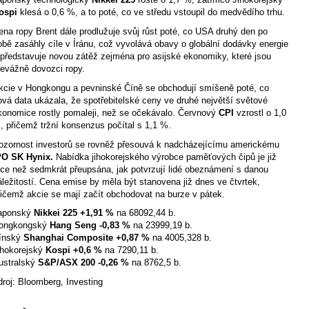
ospi
klesá o 0,6 %, a to poté, co ve středu vstoupil do medvědího trhu.
ena ropy Brent dále prodlužuje svůj růst poté, co USA druhý den po
obě zasáhly cíle v Íránu, což vyvolává obavy o globální dodávky energie
 představuje novou zátěž zejména pro asijské ekonomiky, které jsou
řevážně dovozci ropy.
kcie v Hongkongu a pevninské Číně se obchodují smíšeně poté, co
ová data ukázala, že spotřebitelské ceny ve druhé největší světové
konomice rostly pomaleji, než se očekávalo. Červnový
CPI
vzrostl o 1,0
, přičemž tržní konsenzus počítal s 1,1 %.
ozornost investorů se rovněž přesouvá k nadcházejícímu americkému
PO SK Hynix.
Nabídka jihokorejského výrobce paměťových čipů je již
íce než sedmkrát přeupsána, jak potvrzují lidé obeznámení s danou
áležitostí. Cena emise by měla být stanovena již dnes ve čtvrtek,
řičemž akcie se mají začít obchodovat na burze v pátek.
aponský
Nikkei 225
+1,91 %
na 68092,44 b.
ongkongský
Hang Seng
-0,83 %
na 23999,19 b.
ínský
Shanghai Composite
+0,87 %
na 4005,328 b.
ihokorejský
Kospi
+0,6 %
na 7290,11 b.
ustralský
S&P/ASX 200
-0,26 %
na 8762,5 b.
droj: Bloomberg, Investing