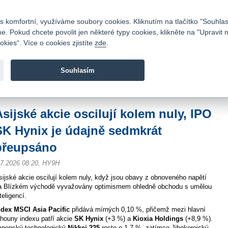
Kontakty
|
Ceník
|
Kariéra
|
Napište nám
|
Časté dotazy
|
Vztahy s investory
|
 komfortní, využíváme soubory cookies. Kliknutím na tlačítko "Souhlas
 Pokud chcete povolit jen některé typy cookies, klikněte na "Upravit 
kies“. Více o cookies zjistíte
zde
.
Fio banka je moderní česká banka. Poskytuje účty bez popla
zprostředkovává investice do cenných papírů.
Souhlasím
vod
>
Zpravodajství
>
Zprávy z burzy
>
Asijské akcie oscilují kolem nuly, IPO S
Asijské akcie oscilují kolem nuly, IPO
SK Hynix je údajně sedmkrát
přeupsáno
.7.2026 08:20, HY9H
sijské akcie oscilují kolem nuly, když jsou obavy z obnoveného napětí
a Blízkém východě vyvažovány optimismem ohledně obchodu s umělou
teligencí.
ndex MSCI Asia Pacific
přidává mírných 0,10 %, přičemž mezi hlavní
ahouny indexu patří akcie
SK Hynix
(+3 %) a
Kioxia Holdings
(+8,9 %).
aponský technologický
Nikkei 225
roste o 1,7 %, zatímco Jihokorejský