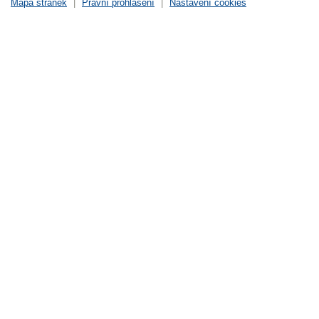
Mapa stránek
|
Právní prohlášení
|
Nastavení cookies