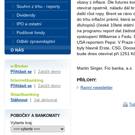
obavy z inflace. Dle futures k
Souhrn z trhu - reporty
otevírat opatrně, náladu dál b
další růst ropy. Brent se ráno 
Dividendy
do trhu inflační prémii, která 
IPO a ostatní
dluhopisů (české 10leté státní
na programu report dat žádos
Podílové fondy
vystoupení Williamse z Fedu. 
Odběr zpravodajství
USA reportem Pepsi. V Praze 
byly hlavně Erste, CSG, Doosa
O NÁS
bude dnes otevírat při 1251 Kč
e-Broker
Martin Singer, Fio banka, a.s.
Přihlásit se
|
Založit demo
PŘÍLOHY:
Internetbanking
Přihlásit se
|
Založit demo
Ranní newsletter
Smartbanking
Stáhnout
|
Jak aktivovat
Tis
POBOČKY A BANKOMATY
Vyberte kraj: