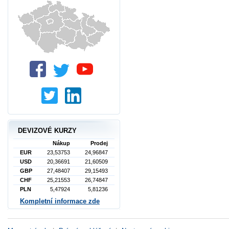
DEVIZOVÉ KURZY
Nákup
Prodej
EUR
23,53753
24,96847
USD
20,36691
21,60509
GBP
27,48407
29,15493
CHF
25,21553
26,74847
PLN
5,47924
5,81236
Kompletní informace zde