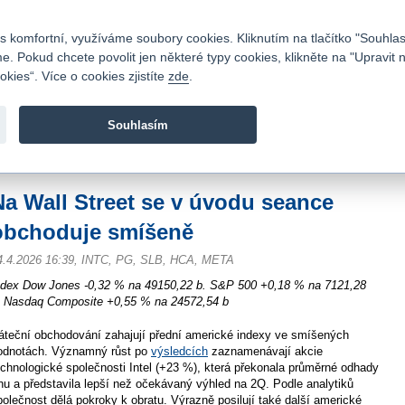
Kontakty
|
Ceník
|
Kariéra
|
Napište nám
|
Časté dotazy
|
Vztahy s investory
|
 komfortní, využíváme soubory cookies. Kliknutím na tlačítko "Souhlas
 Pokud chcete povolit jen některé typy cookies, klikněte na "Upravit 
kies“. Více o cookies zjistíte
zde
.
Fio banka je moderní česká banka. Poskytuje účty bez popla
zprostředkovává investice do cenných papírů.
Souhlasím
vod
>
Zpravodajství
>
Zprávy z burzy
>
Na Wall Street se v úvodu seance obcho
Na Wall Street se v úvodu seance
obchoduje smíšeně
4.4.2026 16:39, INTC, PG, SLB, HCA, META
ndex Dow Jones -0,32 % na 49150,22 b. S&P 500 +0,18 % na 7121,28
. Nasdaq Composite +0,55 % na 24572,54 b
áteční obchodování zahajují přední americké indexy ve smíšených
odnotách. Významný růst po
výsledcích
zaznamenávají akcie
echnologické společnosti Intel (+23 %), která překonala průměrné odhady
rhu a představila lepší než očekávaný výhled na 2Q. Podle analytiků
polečnost dělá pokroky k obratu. Výrazně posilují také další americké