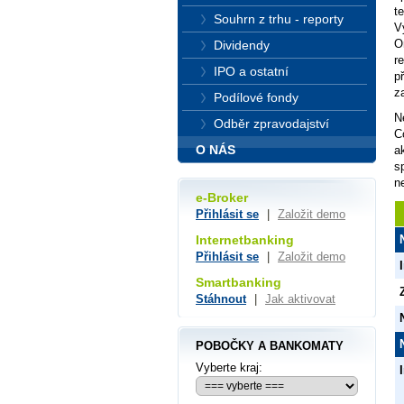
t
Souhrn z trhu - reporty
V
O
Dividendy
r
IPO a ostatní
p
z
Podílové fondy
N
Odběr zpravodajství
C
O NÁS
a
s
n
e-Broker
Přihlásit se
|
Založit demo
Internetbanking
Přihlásit se
|
Založit demo
Smartbanking
Stáhnout
|
Jak aktivovat
POBOČKY A BANKOMATY
Vyberte kraj: