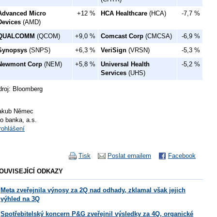
Advanced Micro
+12 %
HCA Healthcare
(HCA)
-7,7 %
Devices
(AMD)
QUALCOMM
(QCOM)
+9,0 %
Comcast Corp
(CMCSA)
-6,9 %
Synopsys
(SNPS)
+6,3 %
VeriSign
(VRSN)
-5,3 %
Newmont Corp
(NEM)
+5,8 %
Universal Health
-5,2 %
Services
(UHS)
droj: Bloomberg
akub Němec
io banka, a.s.
rohlášení
Tisk
Poslat emailem
Facebook
OUVISEJÍCÍ ODKAZY
Meta zveřejnila výnosy za 2Q nad odhady, zklamal však jejich
výhled na 3Q
Spotřebitelský koncern P&G zveřejnil výsledky za 4Q, organické