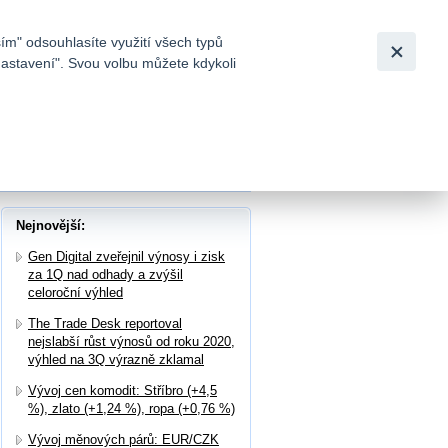
Bezpečnost
Česky
|
English
ím" odsouhlasíte využití všech typů
nastavení". Svou volbu můžete kdykoli
tků a
duje smíšeně
Nejnovější:
Gen Digital zveřejnil výnosy i zisk
za 1Q nad odhady a zvýšil
celoroční výhled
The Trade Desk reportoval
nejslabší růst výnosů od roku 2020,
výhled na 3Q výrazně zklamal
Vývoj cen komodit: Stříbro (+4,5
%), zlato (+1,24 %), ropa (+0,76 %)
Vývoj měnových párů: EUR/CZK