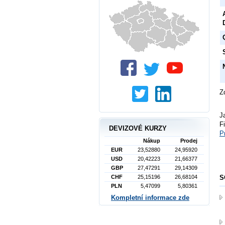
Z
J
F
DEVIZOVÉ KURZY
P
Nákup
Prodej
EUR
23,52880
24,95920
USD
20,42223
21,66377
GBP
27,47291
29,14309
S
CHF
25,15196
26,68104
PLN
5,47099
5,80361
Kompletní informace zde