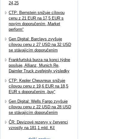
24,25
CTP: Bernstein snižuje cílovou
cenu z 21 EUR na 17,5 EUR s
novým doporučením „Market
perform“
Gen Digital: Barclays zvyšuje
cílovou cenu z 27 USD na 32 USD
se stávajícím doporučením
Frankfurtská burza na konci týdne
posiluje, Allianz, Munich Re,
Daimler Truck zveřejnily výsledky
CTP: Kepler Cheuvreux snižuje
cílovou cenu z 19,6 EUR na 18,5
EUR s doporučením „buy“
Gen Digital: Wells Fargo zvyšuje
cílovou cenu z 22 USD na 28 USD
se stávajícím doporučením
ČR: Devizové rezervy v červenci
vzrostly na 181,1 mld. Kč