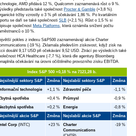
echnologie, AMD přidává 12 %, Qualcomm zaznamenává růst o 9 %.
ýsledky představila také společnost
Procter & Gamble
(+3,8 %).
rganické tržby vzrostly o 3 % při očekávání 1,86 %. Po kvartálním
eportu se daří se také společnosti
SLB
(+2,1 %). Růst o 1,5 % si
řipisuje společnost
Meta Platforms
, která oznámila snížení počtu
aměstnanců o 10 %.
ejvětší pokles z indexu S&P500 zaznamenávají akcie Charter
ommunications (-19 %). Zklamala především ziskovost, když zisk na
kcii dosáhl 9,17 USD při očekávání 9,52 USD. Ztrácí po výsledcích také
polečnost HCA Healthcare (-7,7 %), která dle agentury Bloomberg
enaplnila očekávání na úrovni očištěného provozního zisku EBITDA.
Index S&P 500 +0,18 % na 7121,28 b.
Nejsilnější sektory S&P
Změna
Nejslabší sektory S&P
Změna
Informační technologie
+1,1 %
Zdravotní péče
-1,1 %
Zbytná spotřeba
+0,4 %
Průmysl
-0,9 %
Nezbytná spotřeba
+0,2 %
Energie
-0,8 %
Nejsilnější akcie S&P
Změna
Nejslabší akcie S&P
Změna
Intel Corp
(INTC)
+23 %
Charter
-19 %
Communications
(CHTR)