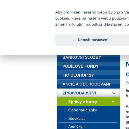
fio@fio.cz
Infomail:
Aby prohlížení našeho webu bylo pro Vás
cookies, které na našem webu používáme.
Fio banka
změnit kliknutím na odkaz „Nastavení coo
Upravit nastavení
ÚVOD
Ú
BANKOVNÍ SLUŽBY
PODÍLOVÉ FONDY
FIO DLUHOPISY
2
AKCIE A OBCHODOVÁNÍ
I
ZPRAVODAJSTVÍ
b
Zprávy z burzy
P
Odborné články
h
t
StockList
t
Analýzy
s