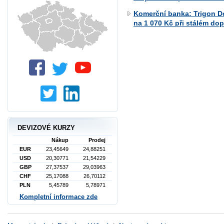
Komerční banka: Trigon D
na 1 070 Kč při stálém do
DEVIZOVÉ KURZY
Nákup
Prodej
EUR
23,45649
24,88251
USD
20,30771
21,54229
GBP
27,37537
29,03963
CHF
25,17088
26,70112
PLN
5,45789
5,78971
Kompletní informace zde