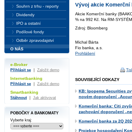
Vývoj akcie Komerční
Souhrn z trhu - reporty
Akcie Komerční banky (BAAKOM
Dividendy
% na 992 Kč. Na RM-SYSTÉMu
IPO a ostatní
Zdroj: Bloomberg
Podílové fondy
Odběr zpravodajství
Michal Bárta
Fio banka, a.s.
O NÁS
Prohlášení
e-Broker
Tis
Přihlásit se
|
Založit demo
Internetbanking
SOUVISEJÍCÍ ODKAZY
Přihlásit se
|
Založit demo
KB: Ipopema Securities zv
Smartbanking
novém doporučení „Accum
Stáhnout
|
Jak aktivovat
Komerční banka: Citi zvyš
zachování doporučení „ne
POBOČKY A BANKOMATY
Vyberte kraj:
Komerční banka za 2Q 2026
Projekce hospodaření Kom