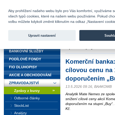
fio@fio.cz
Infomail:
Kontakty
|
Ceník
|
Kariéra
|
Na
Aby prohlížení našeho webu bylo pro Vás komfortní, využíváme sou
všech typů cookies, které na našem webu používáme. Pokud chcete 
Fio banka
volbu můžete kdykoli změnit kliknutím na odkaz „Nastavení cookies
Fio banka j
zprostředko
Upravit nastavení
Souhl
ÚVOD
Úvod
>
Zpravodajství
>
Zprávy z b
doporučením „Buy“
BANKOVNÍ SLUŽBY
PODÍLOVÉ FONDY
Komerční banka:
FIO DLUHOPISY
cílovou cenu na 
AKCIE A OBCHODOVÁNÍ
doporučením „B
ZPRAVODAJSTVÍ
13.5.2026 09:16, BAAKOMB
Zprávy z burzy
Analytik Mate Nemes ze spole
Odborné články
snížení cílové ceny akcií Kom
doporučením na stupni „Buy“. 
StockList
Kč.
Analýzy